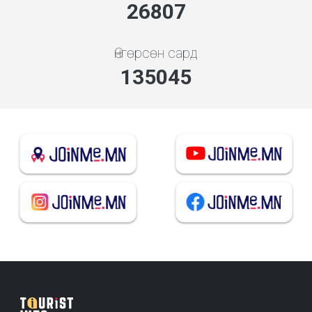
28722
Өнгөрсөн сард
144691