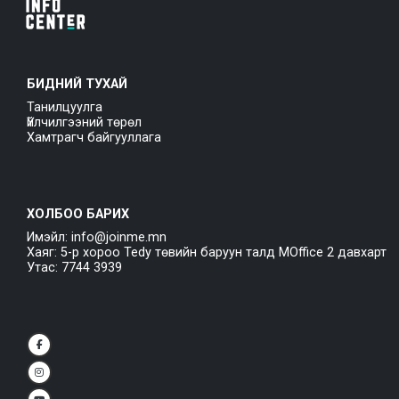
БИДНИЙ ТУХАЙ
Танилцуулга
Үйлчилгээний төрөл
Хамтрагч байгууллага
ХОЛБОО БАРИХ
Имэйл: info@joinme.mn
Хаяг: 5-р хороо Tedy төвийн баруун талд MOffice 2 давхарт
Утас: 7744 3939