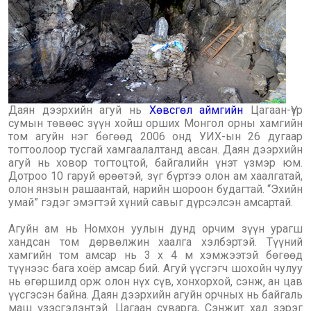
Даян дээрхийн агуй нь
Хөвсгөл аймгийн
Цагаан-Үүр
сумын төвөөс зүүн хойш орших Монгол орны хамгийн
том агуйн нэг бөгөөд 2006 онд УИХ-ын 26 дугаар
тогтоолоор тусгай хамгаалалтанд авсан. Даян дээрхийн
агуй нь ховор тогтоцтой, байгалийн үнэт үзмэр юм.
Дотроо 10 гаруй өрөөтэй, зүг бүртээ олон ам хаалгатай,
олон янзын рашаантай, нарийн шороон будагтай. “Эхийн
умай” гэдэг эмэгтэй хүний савыг дүрсэлсэн амсартай.
Агуйн ам нь Номхон уулын дунд орчим зүүн урагш
хандсан том дөрвөлжин хаалга хэлбэртэй. Түүний
хамгийн том амсар нь 3 х 4 м хэмжээтэй бөгөөд
түүнээс бага хоёр амсар бий. Агуй үүсгэгч шохойн чулуу
нь өгөршилд орж олон нүх сүв, хонхорхой, сэнж, ан цав
үүсгэсэн байна. Даян дээрхийн агуйн орчных нь байгаль
маш үзэсгэлэнтэй. Цагаан суварга, Сэнжит хад зэрэг