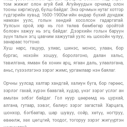
том жижиг олон агуй бий. Агуйнуудын орчимд олон
тооны хиргисүүр, булш байдаг. Энэ орчмын нутаг хотгор
гүдгэрийн хувьд 1600-1900м-ийн өндөр бүхий дундаж
намхан уулс, голын хөндий хосолсон гадаргатай.
Уулсын орой, хяр нь гол төлөв бөмбөгөр оройтой
боловч хажуу нь эгц байдаг. Дээрхийн голын баруун
зүүн талын эгц цавчим хажуутай уулс нь шохойн чулуу,
занараас тогтоно.
Хуш нарс, гацуур, улиас, шинэс, монос, улаан, бор
бургас, нохойн хошуу, боролзгоно, далан хальс,
тавилгана, ямаан ба хонин арц, ягаан даль, улаалзгана,
аньс, гүзээлзгэнэ зэрэг жимс, ургамлаар нэн баялаг.
Орчны уулсад халтар хандгай, халиун буга, бор гөрөөс,
зэрлэг гахай, хүрэн баавгай, хүдэр, үнэг зэрэг үслэг ан
амьтан элбэг байдаг. Гол нуур цөөрөмд нь цурхай,
алгана, гутаар, зэвэг, балиус зэрэг загастай. Харцага,
шонхор, бэгбаатар, шар шувуу, сойр, хөтүү, ногтруу,
өвөөлж, хөх цөгцгий, тоодог, тогоруу зэрэг жигүүртэн