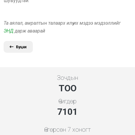
шувуудтай.
Та аялал, амралтын талаарх илүү их мэдээ мэдээллийг
ЭНД
дарж аваарай
Буцах
Зочдын
ТОО
Өчигдөр
7608
Өнгөрсөн 7 хоногт