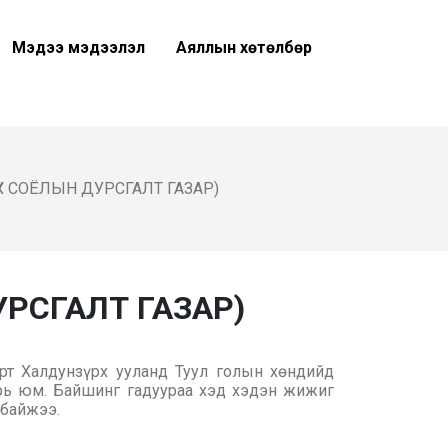
Мэдээ мэдээлэл
Аяллын хөтөлбөр
Х СОЁЛЫН ДУРСГАЛТ ГАЗАР)
УРСГАЛТ ГАЗАР)
рт Халдунзүрх ууланд Туул голын хөндийд
рь юм. Байшинг гадуураа хэд хэдэн жижиг
 байжээ.