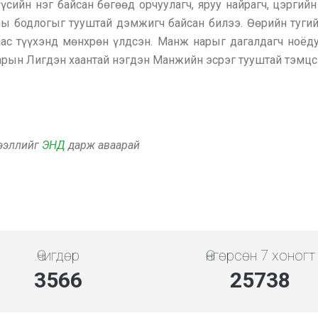
үсийн нэг байсан бөгөөд орчуулагч, яруу найрагч, цэрг
ны бодлогыг тууштай дэмжигч байсан билээ. Өөрийн тугий
аас түүхэнд мөнхрөн үлдсэн. Манж нарыг дагалдагч ноёд
харын Лигдэн хаантай нэгдэн Манжийн эсрэг тууштай тэмцс
дээллийг
ЭНД
дарж аваарай
Өчигдөр
Өнгөрсөн 7 хоногт
3994
28826