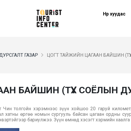
Нүүр хуудас
ДУРСГАЛТ ГАЗАР
ЦОГТ ТАЙЖИЙН ЦАГААН БАЙШИН (ТҮҮ
АН БАЙШИН (ТҮҮХ СОЁЛЫН Д
 Чин толгойн хэрэмнээс зүүн хойшоо 20 гаруй километ
ал хатны өргөө номын сургууль байсан цагаан ордны суу
ээвэртэйгээр бариулжээ. Зүүн өмнөд хэсэгт хэрмийн хаалга