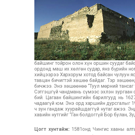
байшинг тойрон олон хүн оршин суудаг байс
ордонд маш их хөлгөн судар, янз бүрийн но
хийцээрээ Хархорум хотод байсан чулуун я
тавцан бичигтэй хөшөө байдаг. Тэр хөшөөн
бичжээ. Энэ хөшөөнөө “Туул мөрний тансаг
Сэтгэшгүй чандмань сүмээс эхлэн зургаан с
бий. Цагаан байшингийн барилгууд нь 16
чадаагүй юм. Энэ орд харшийн дурсгалыг 19
ч зун гандаж хуурайшдаггүй нутаг ажээ. Эн
хавийн нутгийг “Ган болдоггүй Бор булан, З
Цогт хунтайж:
1581онд Чингис хааны алта