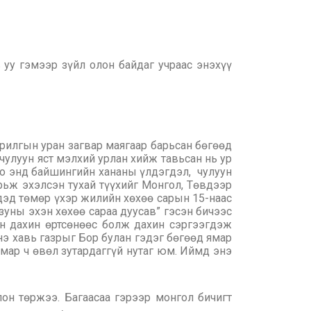
 уу гэмээр зүйл олон байдаг учраас энэхүү
арилгын уран загвар маягаар барьсан бөгөөд
чулуун яст мэлхий урлан хийж тавьсан нь ур
оо энд байшингийн хананы үлдэгдэл, чулуун
рьж эхэлсэн тухай түүхийг Монгол, Төвдээр
дэд төмөр үхэр жилийн хөхөө сарын 15-наас
зуны эхэн хөхөө сараа дуусав” гэсэн бичээс
н дахин өртсөнөөс болж дахин сэргээгдэж
нэ хавь газрыг Бор булан гэдэг бөгөөд ямар
ямар ч өвөл зутардаггүй нутаг юм. Иймд энэ
он төржээ. Багаасаа гэрээр монгол бичигт