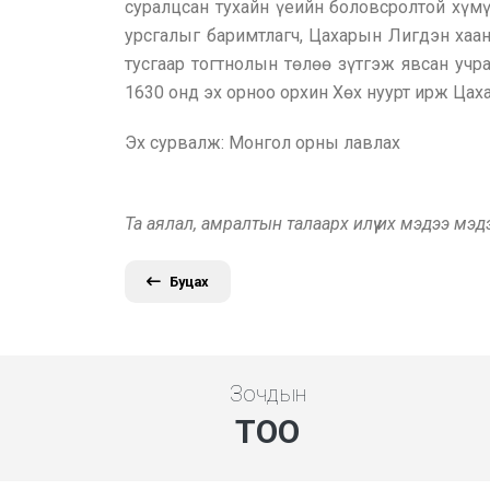
суралцсан тухайн үеийн боловсролтой хүмү
урсгалыг баримтлагч, Цахарын Лигдэн хаа
тусгаар тогтнолын төлөө зүтгэж явсан учр
1630 онд эх орноо орхин Хөх нуурт ирж Ца
Эх сурвалж: Монгол орны лавлах
Та аялал, амралтын талаарх илүү их мэдээ мэ
Буцах
Зочдын
ТОО