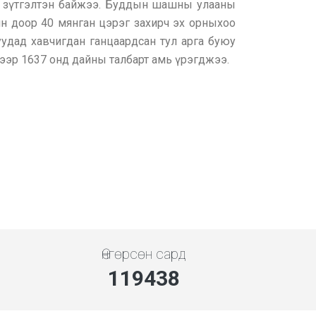
ийн зүтгэлтэн байжээ. Буддын шашны улааны
н доор 40 мянган цэрэг захирч эх орныхоо
уудад хавчигдан ганцаардсан тул арга буюу
ээр 1637 онд дайны талбарт амь үрэгджээ.
Өнгөрсөн сард
133771