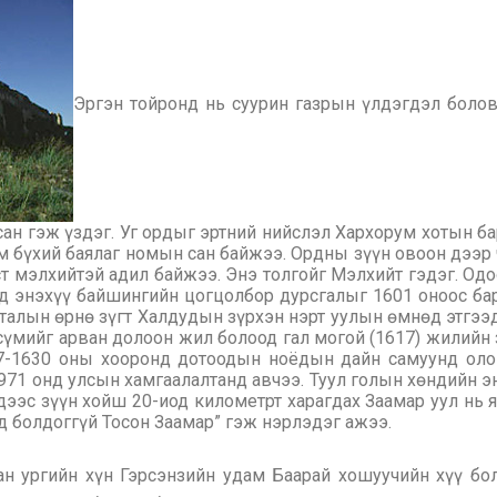
Эргэн тойронд нь суурин газрын үлдэгдэл болов
ан гэж үздэг. Уг ордыг эртний нийслэл Хархорум хотын б
м бүхий баялаг номын сан байжээ. Ордны зүүн овоон дээр 
ст мэлхийтэй адил байжээ. Энэ толгойг Мэлхийт гэдэг. Од
д энэхүү байшингийн цогцолбор дурсгалыг 1601 оноос ба
 талын өрнө зүгт Халдудын зүрхэн нэрт уулын өмнөд этгээ
үмийг арван долоон жил болоод гал могой (1617) жилийн 
27-1630 оны хооронд дотоодын ноёдын дайн самуунд оло
71 онд улсын хамгаалалтанд авчээ. Туул голын хөндийн э
дээс зүүн хойш 20-иод километрт харагдах Заамар уул нь 
уд болдоггүй Тосон Заамар” гэж нэрлэдэг ажээ.
н ургийн хүн Гэрсэнзийн удам Баарай хошуучийн хүү бол