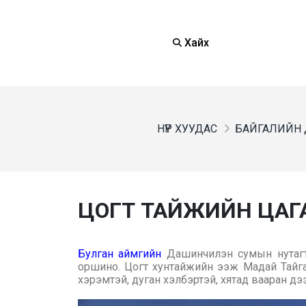
Хайх
НҮҮР ХУУДАС
БАЙГАЛИЙН 
ЦОГТ ТАЙЖИЙН ЦАГА
Булган аймгийн
Дашинчилэн сумын нутагт
оршино. Цогт хунтайжийн ээж Мадай Тайг
хэрэмтэй, дуган хэлбэртэй, хятад вааран д