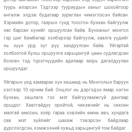
туурь илэрсэн. Тэдгээр тууриудын ханыг шохойгоор
өнгөлж элдэв будагаар зураглан чимэглэсэн байсан.
Хэрмийн дотор, газрын гүнд тоосгон бунхан байгуулж
нас барсан хүнийг оршуулсан байв. Бунханыг монгол
гэр шиг бөмбөгөр хэлбэрээр байгуулж, хаалга үүдийг
нь зүүн урд зүг рүү хандуулсан байв. Уйгартай
холбоотой булш оршуулга харьцангуй цөөн судлагдсан
боловч тэд түрэгчүүдийн адилаар морь дагалдуулан
оршуулдаг.
Уйгарын үед хамаарах хүн хөшөөд нь Монголын баруун
хэсгээр 10 орчим бий. Онцлог нь дэргэдээ ямар нэгэн
бунхан, хашлага гэх мэт байгууламжгүй дангаар
оршдог. Хавтгайдуу оройтой, чихэвчийг нь сөхсөн
малгай өмссөн, хоёр гараа хэвлийн өмнө авч, хундага
сав мэт зүйлийг шахаж тэвэрсэн байдлаар
дүрслэгдсэн, хэмжээний хувьд харьцангуй том байдаг.