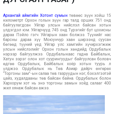
Архангай аймгийн Хотонт сумын
төвөөс зүүн хойш 15
километрт Орхон голын зүүн гар талд орших 751 онд
байгуулагдсан Уйгар улсын нийслэл байсан хотын
үлдэгдэл юм. Уйгарчууд 745 онд Түрэгийг бут цохисны
дараа Пэйло гэгч Уйгарын хаан болжээ. Түүнийг нас
барсны дараа хүү Моюунчур хаан ширээнд суусан
бөгөөд түүний үед Уйгар улс хамгийн хүчирхэгжиж
улсын нийслэлийг Орхон голын хөндийд Ордубалык
нэрээр байгуулжээ. Ордубалыкаас гадна Байбалык,
Хатун зэрэг олон хот суурингуудыг байгуулсан боловч
өдгөө Ордубалык, Байбалык хоёр хотын туурь л
үлджээ. Ордубалык нь Төв Азиар дайрч өнгөрөх
“Торгоны зам”-ын салаа төв газруудын нэг, бэхэлгээтэй
цайз, худалдааны төв байсан байна. Ордубалык болон
Хархорум хот нь энэ торгоны замын хойд салааг 400
жил хянаж байсан ажээ.