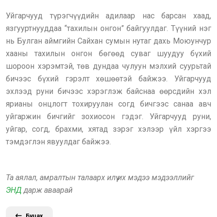
Уйгарчууд түрэгчүүдийн адилаар нас барсан хаад,
язгууртнууддаа “тахилын онгон” байгуулдаг. Түүний нэг
нь Булган аймгийн Сайхан сумын нутаг дахь Моюунчур
хааны тахилын онгон бөгөөд суваг шуудуу бүхий
шороон хэрэмтэй, төв дундаа чулуун мэлхий суурьтай
бичээс бүхий гэрэлт хөшөөтэй байжээ. Уйгарчууд
эхлээд руни бичээс хэрэглэж байснаа өөрсдийн хэл
ярианы онцлогт тохируулан согд бичгээс санаа авч
уйгаржин бичгийг зохиосон гэдэг. Уйгарчууд руни,
уйгар, согд, брахми, хятад зэрэг хэлээр үйл хэргээ
тэмдэглэн явуулдаг байжээ.
Та аялал, амралтын талаарх илүү их мэдээ мэдээллийг
ЭНД
дарж аваарай
Буцах