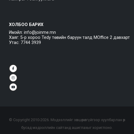
ХОЛБОО БАРИХ
Имэйл: info@joinme.mn
Хаяг: 5-р хороо Tedy төвийн баруун талд MOffice 2 давхарт
Утас: 7744 3939
© Copyright 2010-
2026
. Мэдээллийг зөвшөөрөлгүйгээр хуулбарлан өөр
бусад мэдээллийн сайтанд ашиглахыг хориглоно.