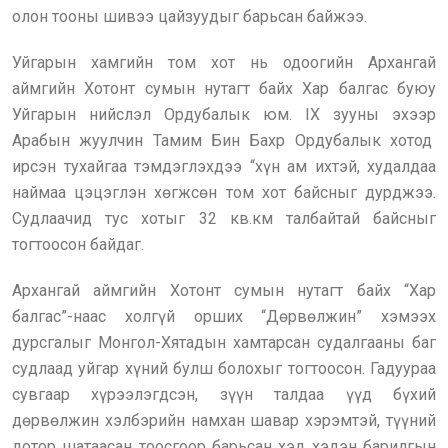
олон тооны шивээ цайзуудыг барьсан байжээ.
Уйгарын хамгийн том хот нь одоогийн Архангай
аймгийн Хотонт сумын нутагт байх Хар балгас буюу
Уйгарын нийслэл Ордубалык юм. IX зууны эхээр
Арабын жуулчин Тамим Бин Бахр Ордубалык хотод
ирсэн тухайгаа тэмдэглэхдээ “хүн ам ихтэй, худалдаа
наймаа цэцэглэн хөгжсөн том хот байсныг дурджээ.
Судлаачид тус хотыг 32 кв.км талбайтай байсныг
тогтоосон байдаг.
Архангай аймгийн Хотонт сумын нутагт байх “Хар
балгас”-наас холгүй орших “Дөрвөлжин” хэмээх
дурсгалыг Монгол-Хятадын хамтарсан судалгааны баг
судлаад уйгар хүний булш болохыг тогтоосон. Гадуураа
сувгаар хүрээлэгдсэн, зүүн талдаа үүд бүхий
дөрвөлжин хэлбэрийн намхан шавар хэрэмтэй, түүний
дотор шатаасан тоосгоор барьсан хэд хэдэн барилгын