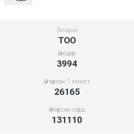
Зочдын
ТОО
Өчигдөр
4279
Өнгөрсөн 7 хоногт
28034
Өнгөрсөн сард
140475