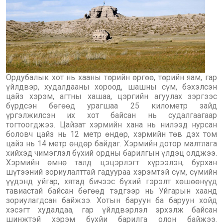
Ордубалык хот нь хааны төрийн өргөө, төрийн яам, гар
үйлдвэр, худалдааны хороод, шашны сүм, бэхэлсэн
цайз хэрэм, агтны хашаа, цэргийн агуулах зэргээс
бүрдсэн бөгөөд урагшаа 25 километр зайд
үргэлжилсэн их хот байсан нь судалгаагаар
тогтоогджээ. Цайзат хэрмийн хана нь нилээд нурсан
боловч цайз нь 12 метр өндөр, хэрмийн төв дэх том
цайз нь 14 метр өндөр байдаг. Хэрмийн дотор малтлага
хийхэд чимэглэл бүхий ордны барилгын үлдэц олджээ.
Хэрмийн өмнө талд цэцэрлэгт хүрээлэн, бурхан
шүтээний зориулалттай гадуураа хэрэмтэй сүм, сүмийн
үүдэнд уйгар, хятад бичээс бүхий гэрэлт хөшөөнүүд
тавиастай байсан бөгөөд тэдгээр нь Уйгарын хаанд
зориулагдсан байжээ. Хотын баруун ба баруун хойд
хэсэгт худалдаа, гар үйлдвэрлэл эрхэлж байсан
шинжтэй хэрэм бүхйи барилга олон байжээ.