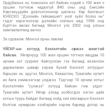
Ордубалык нь томоохон хот байсан хэдий ч 100 жил ч
оршин тогтнож чадалгүй 840 оны үед Енесэйн
Киргизүүдийн довтолгооноор шатжээ. Хар балгасыг
ЮНЕСКО “Дэлхийн гайхамшигт үнэт зүйл болох нь”
гэдэг зэрэглэлээр дэлхийн соёлын өвд 1996 онд
бүртгэн авсан бөгөөд Монгол улс 2002 онд улсын
хамгаалалтанд авчээ.
Эх сурвалж: Монгол орны лавлах
УЙГАР-ын хотууд бэхлэлтийн сүлжээ маягтай
байсан.
Уйгарчууд 100 жил оршин тогтнох явцдаа 10
орчим хот сууринг байгуулсан гэх бөгөөд ихэвчлэн
дөрвөлжин шавар хэрэм бүхий бэхлэлт хотуудыг
барьсан нь эдүгээ Монгол, Казахстан, Тувагийн нутагт
их бага хэмжээгээр үлджээ. Тэдгээр 10 орчим хотыг
бэхлэлтийн “сүлжээ” хотууд байсан гэж үздэг.
Тувагийн нутагт Уйгар улсад холбогдох нэгэн цайз
хотын туурь байдаг бөгөөд хойд хил хязгаарын бэхлэлт
болгож нумарсан хэлбэрийн хэрэм бариад дотор нь