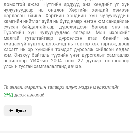
домогтой ажээ. Нутгийн ардууд энэ хөндийг уг хүн
чулуунуудаар нь онцлон Хөргийн хөндий хэмээн
нэрлэсэн байна. Хөргийн хөндийн хүн чулуунуудын
хамгийн нийтлэг зүйл нь бүгд ямар нэгэн юм сандайлан
суусан байдалтайгаар дүрслэгдсэн бөгөөд энэ нь
Түрэгийн хүн чулуунуудаас ялгарна. Мөн ихэнхийг
малгай гуталтайгаар дүрсэлсэн атал биеийг нь
хувцасгүй нүцгэн, цээжинд нь товгор хөх гаргаж, доод
хэсэгт нь эр хүйсийн тэмдэг дүрсэлж сийлсэн явдал
юм. Энэхүү байгаль түүхийн үнэт дурсгалыг хамгаалах
зорилгоор УИХ-ын 2004 оны 22 дугаар тогтоолоор
улсын тусгай хамгаалалтанд авчээ.
Та аялал, амралтын талаарх илүү их мэдээ мэдээллийг
ЭНД
дарж аваарай
Буцах