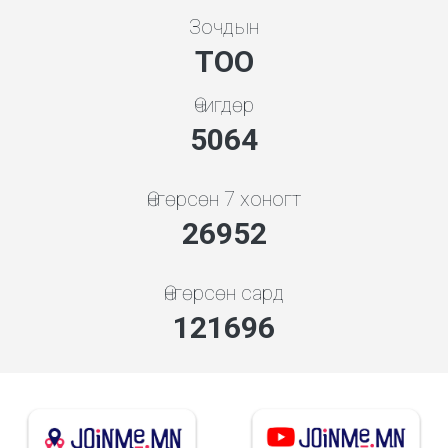
Зочдын
ТОО
Өчигдөр
5648
Өнгөрсөн 7 хоногт
30062
Өнгөрсөн сард
135738