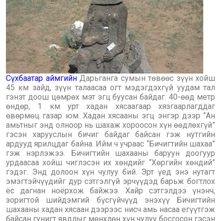
Сүхбаатар аймгийн
Дарьганга сумын төвөөс зүүн хойш
45 км зайд, зүүн талаасаа огт мэдэгдэхгүй уудам тал
гэнэт доош цөмрөх мэт эгц буусан байдаг. 40-өөд метр
өндөр, 1 км урт хадан хясаагаар хязгаарлагддаг
өвөрмөц газар юм. Хадан хясааны эгц энгэр дээр “Ан
амьтныг энд олноор нь шахаж хороосон хүн өөдлөхгүй”
гэсэн харууслын бичиг байдаг байсан гэж нутгийн
ардууд ярилцдаг байна. Ийм ч учраас “Бичигтийн шахаа”
гэж нэрлэжээ. Бичигтийн шахааны баруун доогуур
урдаасаа хойш чиглэсэн их хөндийг “Хөргийн хөндий”
гэдэг. Энд долоон хүн чулуу бий. Эрт үед энэ нутагт
эмэгтэйчүүдийг дур сэтгэлгүй эрчүүдэд барьж богтлох
ёс дагнан ноёрхож байжээ. Хайр сэтгэлдээ үнэнч,
зоригтой шийдэмгий бүсгүйчүүд энэхүү Бичигтийн
шахааны хадан хясаан дээрээс нисч амь насаа егүүтгэж
байсан гунигт явдлыг мөнхлөн хүн чулуу босгосон гэсэн