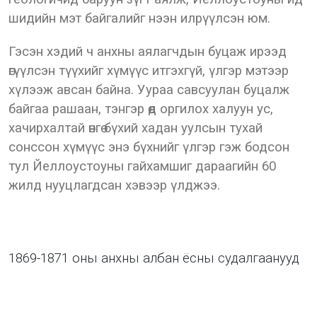
шидийн мэт байгалийг нээн илрүүлсэн юм.
Гэсэн хэдий ч анхны аялагчдын буцаж ирээд
өгүүлсэн түүхийг хүмүүс итгэхгүй, үлгэр мэтээр
хүлээж авсан байна. Уураа савсуулан буцалж
байгаа рашаан, тэнгэр өөд оргилох халуун ус,
хачирхалтай өнгө бүхий хадан уулсын тухай
сонссон хүмүүс энэ бүхнийг үлгэр гэж бодсон
тул Йеллоустоуны гайхамшиг дараагийн 60
жилд нууцлагдсан хэвээр үлджээ.
1869-1871 оны анхны албан ёсны судалгаанууд