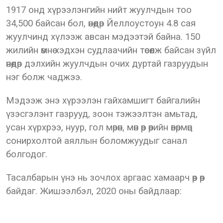
1917 онд хүрээлэнгийн нийт жуулчдын тоо
34,500 байсан бол, өнөөдөр Йеллоустоун 4.8 сая
жуулчинд хүлээж авсан мэдээтэй байна. 150
жилийн өмнө хэдхэн судлаачийн төсөөлж байсан зүйл
өнөөдөр дэлхийн жуулчдын очих дуртай газруудын
нэг болж чаджээ.
Мэдээж энэ хүрээлэн гайхамшигт байгалийн
үзэсгэлэнт газрууд, зоон тэжээлтэн амьтад,
усан хүрхрээ, нуур, гол мөрөн, мөн өөр өөрийн өвөрмөц
сонирхолтой аяллын боломжуудыг санал
болгодог.
Тасалбарын үнэ нь зочлох аргаас хамаарч өөр өөр
байдаг. Жишээлбэл, 2020 оны байдлаар: