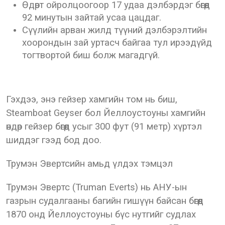
Өдөрт ойролцоогоор 17 удаа дэлбэрдэг бөгөөд
92 минутын зайтай усаа цацдаг.
Сүүлийн арван жилд түүний дэлбэрэлтийн
хоорондын зай уртасч байгаа тул ирээдүйд
тогтвортой биш болж магадгүй.
Гэхдээ, энэ гейзер хамгийн том нь биш,
Steamboat Geyser бол Йеллоустоуны хамгийн
өндөр гейзер бөгөөд усыг 300 фут (91 метр) хүртэл
шиддэг гээд бод доо.
Трумэн Эвертсийн амьд үлдэх тэмцэл
Трумэн Эвертс (Truman Everts) нь АНУ-ын
газрын судалгааны багийн гишүүн байсан бөгөөд
1870 онд Йеллоустоуны бүс нутгийг судлах