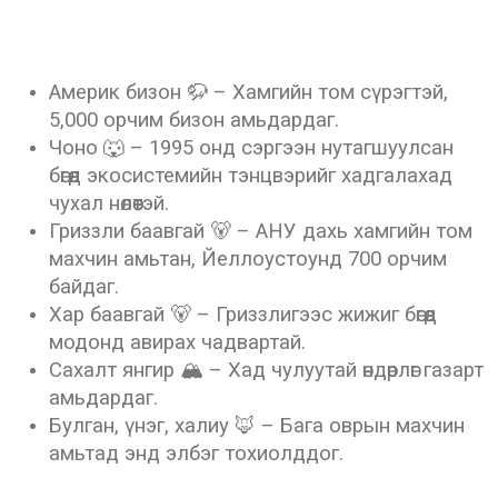
Америк бизон 🦬 – Хамгийн том сүрэгтэй,
5,000 орчим бизон амьдардаг.
Чоно 🐺 – 1995 онд сэргээн нутагшуулсан
бөгөөд экосистемийн тэнцвэрийг хадгалахад
чухал нөлөөтэй.
Гриззли баавгай 🐻 – АНУ дахь хамгийн том
махчин амьтан, Йеллоустоунд 700 орчим
байдаг.
Хар баавгай 🐻 – Гриззлигээс жижиг бөгөөд
модонд авирах чадвартай.
Сахалт янгир 🏔 – Хад чулуутай өндөрлөг газарт
амьдардаг.
Булган, үнэг, халиу 🦊 – Бага оврын махчин
амьтад энд элбэг тохиолддог.