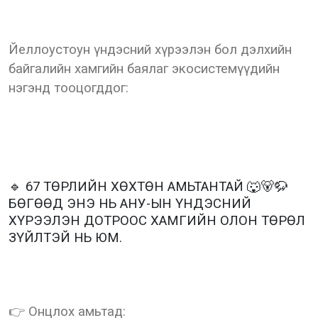
Йеллоустоун үндэсний хүрээлэн бол дэлхийн
байгалийн хамгийн баялаг экосистемүүдийн
нэгэнд тооцогддог:
🔹 67 ТӨРЛИЙН ХӨХТӨН АМЬТАНТАЙ 🐺🐻🦬
БӨГӨӨД ЭНЭ НЬ АНУ-ЫН ҮНДЭСНИЙ
ХҮРЭЭЛЭН ДОТРООС ХАМГИЙН ОЛОН ТӨРӨЛ
ЗҮЙЛТЭЙ НЬ ЮМ.
👉 Онцлох амьтад: