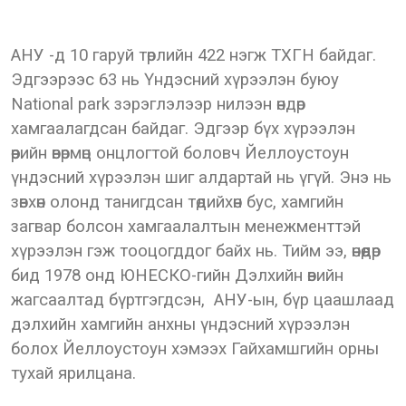
АНУ -д 10 гаруй төрлийн 422 нэгж ТХГН байдаг.
Эдгээрээс 63 нь Үндэсний хүрээлэн буюу
National park зэрэглэлээр нилээн өндөр
хамгаалагдсан байдаг. Эдгээр бүх хүрээлэн
өөрийн өвөрмөц онцлогтой боловч Йеллоустоун
үндэсний хүрээлэн шиг алдартай нь үгүй. Энэ нь
зөвхөн олонд танигдсан төдийхөн бус, хамгийн
загвар болсон хамгаалалтын менежменттэй
хүрээлэн гэж тооцогддог байх нь. Тийм ээ, өнөөдөр
бид 1978 онд ЮНЕСКО-гийн Дэлхийн өвийн
жагсаалтад бүртгэгдсэн, АНУ-ын, бүр цаашлаад
дэлхийн хамгийн анхны үндэсний хүрээлэн
болох Йеллоустоун хэмээх Гайхамшгийн орны
тухай ярилцана.