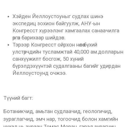
Хэйден Йеллоустоуныг судлах шинэ
экспедиц зохион байгуулж, АНУ-ын
Конгресст хүрээлэнг хамгаалах санаачилга
өргөн барихаар шийдэв.
Тэрээр Конгресст ойрхон нөлөө бүхий
улстөрчдийн тусламжтай 40,000 ам.долларын
санхүүжилт босгож, 50 хүний
бүрэлдэхүүнтэй судалгааны багийг удирдан
Йеллоустоунд очжээ.
Түүний багт:
Ботаникчид, амьтан судлаачид, геологичид,
зураглагчид, эмч нар, тогоочид болон хамгийн
чухал нь зураач Томас Моран, гэрэл зурагчин