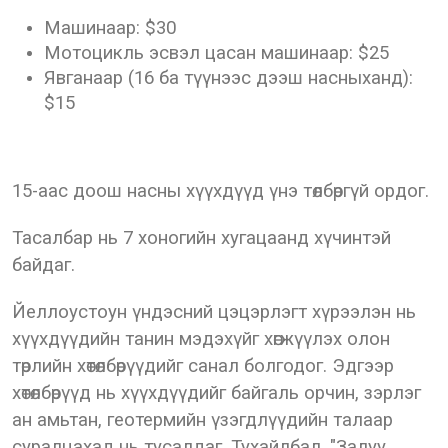
Машинаар: $30
Мотоцикль эсвэл цасан машинаар: $25
Явганаар (16 ба түүнээс дээш насныханд):
$15
15-аас доош насны хүүхдүүд үнэ төлбөргүй ордог.
Тасалбар нь 7 хоногийн хугацаанд хүчинтэй
байдаг.
Йеллоустоун үндэсний цэцэрлэгт хүрээлэн нь
хүүхдүүдийн танин мэдэхүйг хөгжүүлэх олон
төрлийн хөтөлбөрүүдийг санал болгодог. Эдгээр
хөтөлбөрүүд нь хүүхдүүдийг байгаль орчин, зэрлэг
ан амьтан, геотермийн үзэгдлүүдийн талаар
суралцахад нь тусалдаг. Тухайлбал, "Залуу