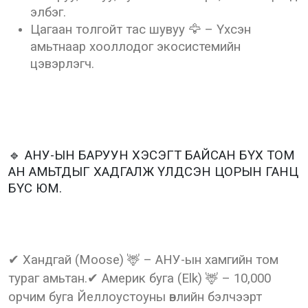
элбэг.
Цагаан толгойт тас шувуу 🦅 – Үхсэн
амьтнаар хооллодог экосистемийн
цэвэрлэгч.
🔹 АНУ-ЫН БАРУУН ХЭСЭГТ БАЙСАН БҮХ ТОМ
АН АМЬТДЫГ ХАДГАЛЖ ҮЛДСЭН ЦОРЫН ГАНЦ
БҮС ЮМ.
✔ Хандгай (Moose) 🦌 – АНУ-ын хамгийн том
тураг амьтан.✔ Америк буга (Elk) 🦌 – 10,000
орчим буга Йеллоустоуны өвлийн бэлчээрт