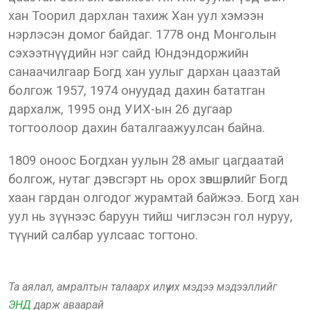
хан Тоорил дархлан тахиж Хан уул хэмээн
нэрлэсэн домог байдаг. 1778 онд Монголын
сэхээтнүүдийн нэг сайд Юндэндоржийн
санаачилгаар Богд хан уулыг дархан цаазтай
болгож 1957, 1974 онуудад дахин бататган
дархалж, 1995 онд УИХ-ын 26 дугаар
тогтоолоор дахин баталгаажуулсан байна.
1809 оноос Богдхан уулын 28 амыг цагдаатай
болгож, нутаг дэвсгэрт нь орох зөвшөөрлийг Богд
хаан гардан олгодог журамтай байжээ. Богд хан
уул нь зүүнээс баруун тийш чиглэсэн гол нуруу,
түүний салбар уулсаас тогтоно.
Та аялал, амралтын талаарх илүү их мэдээ мэдээллийг
ЭНД
дарж аваарай