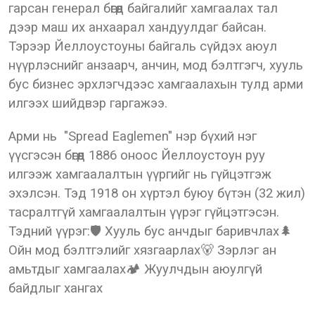
гарсан генерал бөгөөд байгалийг хамгаалах тал
дээр маш их анхаарал хандуулдаг байсан.
Тэрээр Йеллоустоуны байгаль сүйдэх аюул
нүүрлэснийг анзаарч, анчин, мод бэлтгэгч, хууль
бус бизнес эрхлэгчдээс хамгаалахын тулд арми
илгээх шийдвэр гаргажээ.
Арми нь "Spread Eaglemen" нэр бүхий нэг
үүсгэсэн бөгөөд 1886 оноос Йеллоустоун руу
илгээж хамгаалалтын үүргийг нь гүйцэтгэж
эхэлсэн. Тэд 1918 он хүртэл буюу бүтэн (32 жил)
тасралтгүй хамгаалалтын үүрэг гүйцэтгэсэн.
Тэдний үүрэг:🛡 Хууль бус анчдыг баривчлах🌲
Ойн мод бэлтгэлийг хязгаарлах🐻 Зэрлэг ан
амьтдыг хамгаалах🏕 Жуулчдын аюулгүй
байдлыг хангах