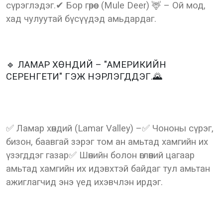
сүрэглэдэг.✔ Бор гөрөөс (Mule Deer) 🦌 – Ой мод,
хад чулуутай бүсүүдэд амьдардаг.
🔹 ЛАМАР ХӨНДИЙ – "АМЕРИКИЙН
СЕРЕНГЕТИ" ГЭЖ НЭРЛЭГДДЭГ.🌄
✅ Ламар хөндий (Lamar Valley) –✅ Чононы сүрэг,
бизон, баавгай зэрэг том ан амьтад хамгийн их
үзэгддэг газар✅ Шөнийн болон өглөөний цагаар
амьтад хамгийн их идэвхтэй байдаг тул амьтан
ажиглагчид энэ үед ихэвчлэн ирдэг.