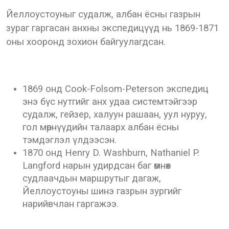
Йеллоустоуныг судалж, албан ёсны газрын
зураг гаргасан анхны экспедицүүд нь 1869-1871
оны хооронд зохион байгуулагдсан.
1869 онд Cook-Folsom-Peterson экспедиц
энэ бүс нутгийг анх удаа системтэйгээр
судалж, гейзер, халуун рашаан, уул нуруу,
гол мөрнүүдийн талаарх албан ёсны
тэмдэглэл үлдээсэн.
1870 онд Henry D. Washburn, Nathaniel P.
Langford нарын удирдсан баг өмнөх
судлаачдын маршрутыг дагаж,
Йеллоустоуны шинэ газрын зургийг
нарийвчлан гаргажээ.