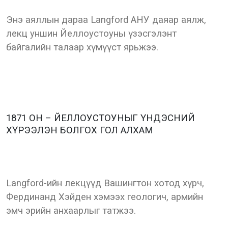
Энэ аяллын дараа Langford АНУ даяар аялж,
лекц уншин Йеллоустоуны үзэсгэлэнт
байгалийн талаар хүмүүст ярьжээ.
1871 ОН – ЙЕЛЛОУСТОУНЫГ ҮНДЭСНИЙ
ХҮРЭЭЛЭН БОЛГОХ ГОЛ АЛХАМ
Langford-ийн лекцүүд Вашингтон хотод хүрч,
Фердинанд Хэйден хэмээх геологич, армийн
эмч эрийн анхаарлыг татжээ.