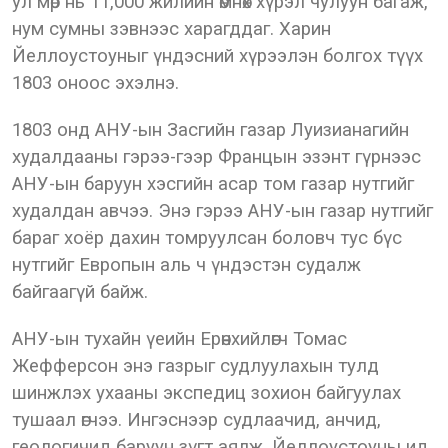
ул мөр нь 11,000 жилийн өмнөх хүрэл чулуун багаж,
нум сумны зэвнээс харагддаг. Харин
Йеллоустоуныг үндэсний хүрээлэн болгох түүх
1803 оноос эхэлнэ.
1803 онд АНУ-ын Засгийн газар Луизианагийн
худалдааны гэрээ-гээр Францын эзэнт гүрнээс
АНУ-ын баруун хэсгийн асар том газар нутгийг
худалдан авчээ. Энэ гэрээ АНУ-ын газар нутгийг
бараг хоёр дахин томруулсан боловч тус бүс
нутгийг Европын аль ч үндэстэн судалж
байгаагүй байж.
АНУ-ын тухайн үеийн Ерөнхийлөгч Томас
Жефферсон энэ газрыг судлуулахын тулд
шинжлэх ухааны экспедиц зохион байгуулах
тушаал өгчээ. Ингэснээр судлаачид, анчид,
геологичид баруун зүгт аялж, Йеллоустоуны ид