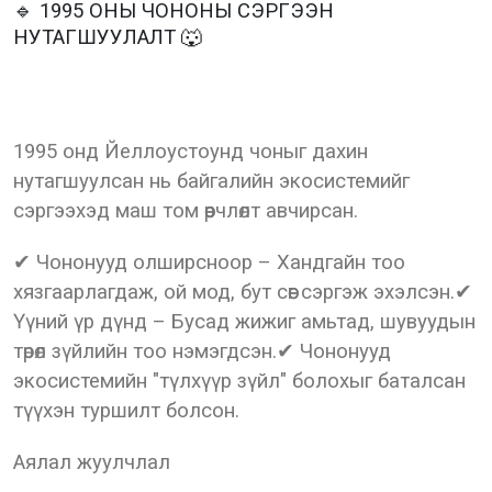
🔹 1995 ОНЫ ЧОНОНЫ СЭРГЭЭН
НУТАГШУУЛАЛТ 🐺
1995 онд Йеллоустоунд чоныг дахин
нутагшуулсан нь байгалийн экосистемийг
сэргээхэд маш том өөрчлөлт авчирсан.
✔ Чононууд олширсноор – Хандгайн тоо
хязгаарлагдаж, ой мод, бут сөөг сэргэж эхэлсэн.✔
Үүний үр дүнд – Бусад жижиг амьтад, шувуудын
төрөл зүйлийн тоо нэмэгдсэн.✔ Чононууд
экосистемийн "түлхүүр зүйл" болохыг баталсан
түүхэн туршилт болсон.
Аялал жуулчлал