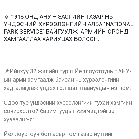
🔹 1918 ОНД АНУ – ЗАСГИЙН ГАЗАР НЬ
ҮНДЭСНИЙ ХҮРЭЭЛЭНГИЙН АЛБА "NATIONAL
PARK SERVICE" БАЙГУУЛЖ АРМИЙН ОРОНД
ХАМГААЛЛАА ХАРИУЦАХ БОЛСОН.
📌Ийнхүү 32 жилийн турш Йеллоустоуныг АНУ-
ын арми хамгаалж байсан нь хүрээлэнгийн
хадгалагдаж үлдэх гол шалтгаануудын нэг юм.
Одоо тус үндэсний хүрээлэнгийн тухай хамгийн
сонирхолтой баримтуудыг үзэгчидтэйгээ
хуваалцъя:
Йеллоустоун бол асар том газар нутгийг