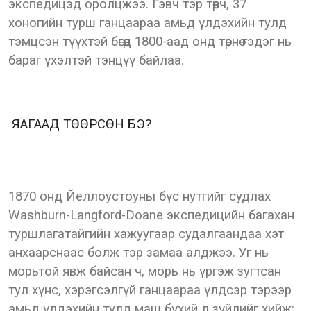
экспедицэд оролцжээ. Гэвч тэр төөрч, 37
хоногийн турш ганцаараа амьд үлдэхийн тулд
тэмцсэн түүхтэй бөгөөд 1800-аад онд төөрнө гэдэг нь
бараг үхэлтэй тэнцүү байлаа.
ЯАГААД ТӨӨРСӨН БЭ?
1870 онд Йеллоустоуны бүс нутгийг судлах
Washburn-Langford-Doane экспедицийн багахан
туршлагатайгийн хажуугаар судалгаандаа хэт
анхаарснаас болж тэр замаа алджээ. Уг нь
морьтой явж байсан ч, морь нь үргэж зугтсан
тул хүнс, хэрэгсэлгүй ганцаараа үлдсэр тэрээр
амьд үлдэхийн тулд маш бүхий л зүйлийг хийж: