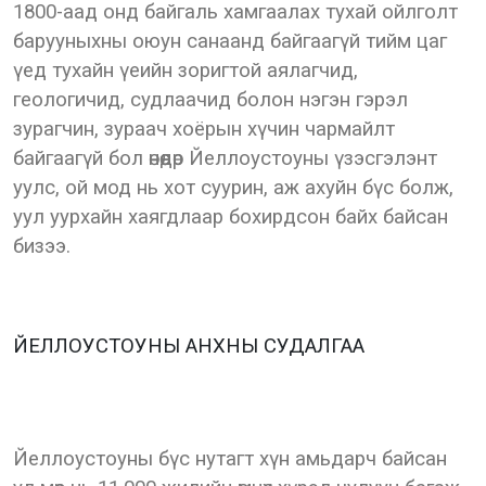
1800-аад онд байгаль хамгаалах тухай ойлголт
барууныхны оюун санаанд байгаагүй тийм цаг
үед тухайн үеийн зоригтой аялагчид,
геологичид, судлаачид болон нэгэн гэрэл
зурагчин, зураач хоёрын хүчин чармайлт
байгаагүй бол өнөөдөр Йеллоустоуны үзэсгэлэнт
уулс, ой мод нь хот суурин, аж ахуйн бүс болж,
уул уурхайн хаягдлаар бохирдсон байх байсан
бизээ.
ЙЕЛЛОУСТОУНЫ АНХНЫ СУДАЛГАА
Йеллоустоуны бүс нутагт хүн амьдарч байсан