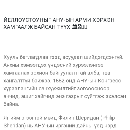
ЙЕЛЛОУСТОУНЫГ АНУ-ЫН АРМИ ХЭРХЭН
ХАМГААЛЖ БАЙСАН ТҮҮХ 🏛🎖💂‍♂️
Хууль батлагдлаа гээд асуудал шийдэгдсэнгүй.
Анхны хэмээгдэх үндэсний хүрээлэнгээ
хамгаалах зохион байгуулалттай алба, төсөв
хангалтгүй байжээ. 1882 онд АНУ-ын Конгресс
хүрээлэнгийн санхүүжилтийг зогсоосноор
анчид, ашиг хайгчид энэ газрыг сүйтгэж эхэлсэн
байна.
Яг ийм эгзэгтэй мөчид Филип Шеридан (Philip
Sheridan) нь АНУ-ын иргэний дайны үед нэрд