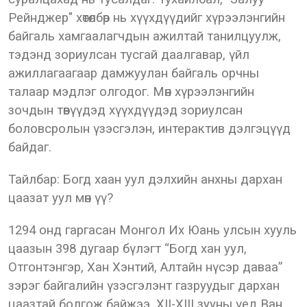
Рейнджер" хөтөлбөр нь хүүхдүүдийг хүрээлэнгийн
байгаль хамгаалагчдын ажилтай танилцуулж,
тэдэнд зориулсан тусгай даалгавар, үйл
ажиллагаагаар дамжуулан байгаль орчны
талаар мэдлэг олгодог. Мөн хүрээлэнгийн
зочдын төвүүдэд хүүхдүүдэд зориулсан
боловсролын үзэсгэлэн, интерактив дэлгэцүүд
байдаг.
Тайлбар: Богд хаан уул дэлхийн анхны дархан
цаазат уул мөн үү?
1294 онд гаргасан Монгол Их Юань улсын хууль
цаазын 398 дугаар бүлэгт “Богд хан уул,
Отгонтэнгэр, Хан Хэнтий, Алтайн нүсэр даваа”
зэрэг байгалийн үзэсгэлэнт газруудыг дархан
цаазтай болгож байжээ. XII-XIII зууны үед Ван