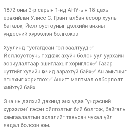
1872 оны 3-р сарын 1-нд АНУ-ын 18 дахь
ерөнхийлөгч Улисс С. Грант албан ёсоор хууль
баталж, Йеллоустоуныг дэлхийн анхны
үндэсний хүрээлэн болгожээ.
Хуулинд тусгагдсан гол заалтууд:✅
Йеллоустоуныг хөдөө аж ахуйн болон уул уурхайн
зориулалтаар ашиглахыг хориглох✅ Газар
нутгийг хувийн өмчид зарахгүй байх✅ Ан амьтныг
агнахыг хориглох✅ Ашигт малтмал олборлолт
хийхгүй байх
Энэ нь дэлхий дахинд анх удаа "үндэсний
хүрээлэн" гэсэн ойлголтыг бий болгож, байгаль
хамгаалалтын эхлэлийг тавьсан чухал үйл
явдал болсон юм.