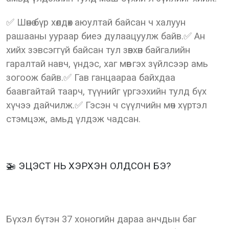
✅ Шөнө бүр хөлдөх аюултай байсан ч халуун
рашааны уураар биеэ дулаацуулж байв.✅ Ан
хийх зэвсэггүй байсан тул зөвхөн байгалийн
гаралтай навч, үндэс, хаг мөөг гэх зүйлсээр амь
зогоож байв.✅ Гав ганцаараа байхдаа
баавгайтай таарч, түүнийг үргээхийн тулд бүх
хүчээ дайчилж.✅ Гэсэн ч сүүлчийн мөч хүртэл
стэмцэж, амьд үлдэж чадсан.
🚁 ЭЦЭСТ НЬ ХЭРХЭН ОЛДСОН БЭ?
Бүхэл бүтэн 37 хоногийн дараа анчдын баг