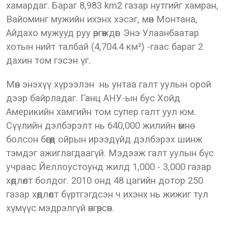
хамардаг. Бараг 8,983 km2 газар нутгийг хамран,
Вайоминг мужийн ихэнх хэсэг, мөн Монтана,
Айдахо мужууд руу өргөждөг. Энэ Улаанбаатар
хотын нийт талбай (4,704.4 км²) -гаас бараг 2
дахин том гэсэн үг.
Мөн энэхүү хүрээлэн нь унтаа галт уулын орой
дээр байрладаг. Ганц АНУ-ын бус Хойд
Америкийн хамгийн том супер галт уул юм.
Сүүлийн дэлбэрэлт нь 640,000 жилийн өмнө
болсон бөгөөд ойрын ирээдүйд дэлбэрэх шинж
тэмдэг ажиглагдаагүй. Мэдээж галт уулын бүс
учраас Йеллоустоунд жилд 1,000 - 3,000 газар
хөдлөлт болдог. 2010 онд 48 цагийн дотор 250
газар хөдлөлт бүртгэгдсэн ч ихэнх нь жижиг тул
хүмүүс мэдрэлгүй өнгөрсөн.