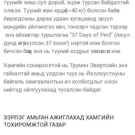
түүнийг маш сул дорой, эцэж турсан байдалтай
олжээ. Түүний жин ердөө (~40 кг) болсон байв.
Аврагдсаны дараа удаан хугацаанд эрүүл
мэндийн үйлчилгээ авч, тэнхэрч чадсан тэрээр
энэ айхавтар туршлагаа "37 Days of Peril" (Аюул
дунд өнгөрүүлсэн 37 хоног) нэртэй ном болгон
бичсэн бөгөөд энэ нь түүний алдрыг мөнхөлсөн юм.
Хамгийн сонирхолтой нь Трумэн Эвертсийн энэ
гайхалтай амьд үлдсэн түүх нь Йеллоустоуны
байгаль хамгаалалтын ач холбогдлыг олон
нийтэд ойлгуулахад тусалсан байдаг.
ЗЭРЛЭГ АМЬТАН АЖИГЛАХАД ХАМГИЙН
ТОХИРОМЖТОЙ ГАЗАР