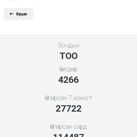
Буцах
Зочдын
ТОО
Өчигдөр
5119
Өнгөрсөн 7 хоногт
33266
Өнгөрсөн сард