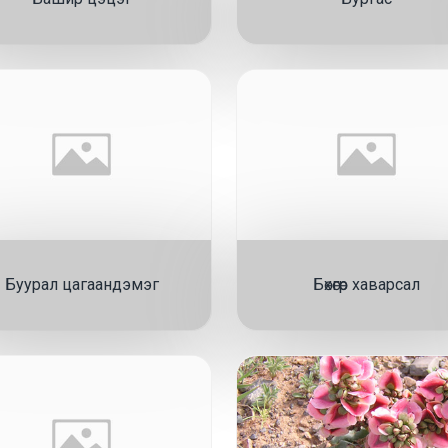
Буурал цагаандэмэг
Бөхөгөр хаварсал