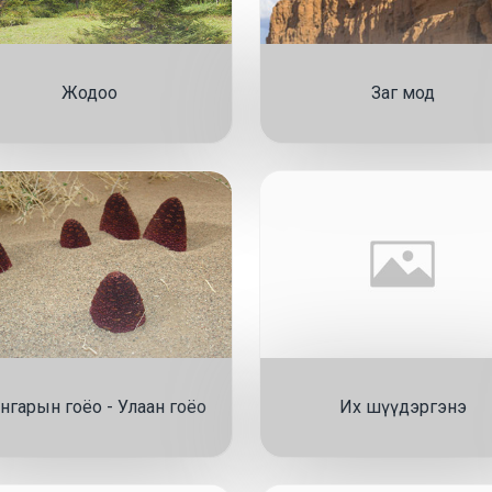
Жодоо
Заг мод
нгарын гоёо - Улаан гоёо
Их шүүдэргэнэ