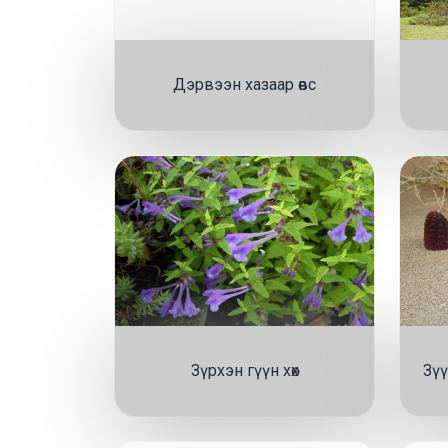
Дэрвээн хазаар өвс
Зүрхэн гүүн хөх
Зүү