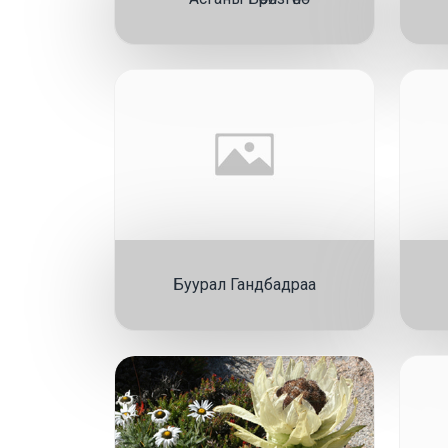
Буурал Гандбадраа