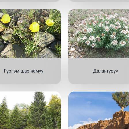
Гүргэм шар намуу
Далантүрүү