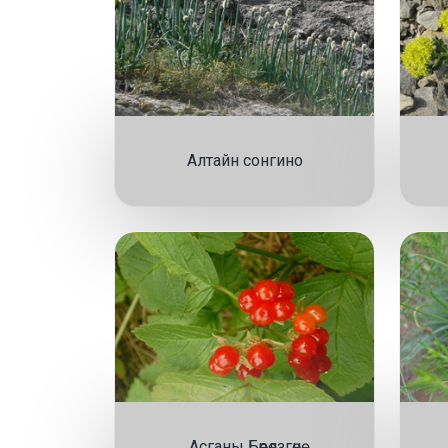
Алтайн сонгино
Асганы Бөөрөлзгөнө