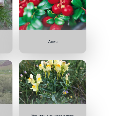
Аньс
Буриад хонинзажлуур