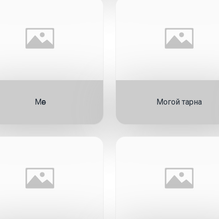
Мөөг
Могой тарна