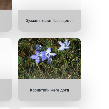
Зузаан навчит Гэзэгцэцэг
Каринтийн мөнгөн дэгд