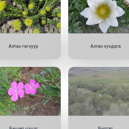
Алтан гагнуур
Алтан хундага
Башир цэцэг
Бургас