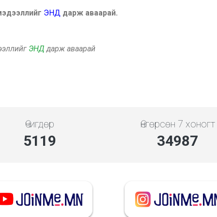
 мэдээллийг
ЭНД
дарж аваарай.
дээллийг
ЭНД
дарж аваарай
Өчигдөр
Өнгөрсөн 7 хоногт
5119
34987