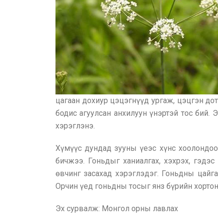
цагаан дохиур цэцэгнүүд ургаж, цэцгэн дот
бодис агуулсан анхилуун үнэртэй тос бий. 
хэрэглэнэ.
Хүмүүс дундад зууны үеэс хүнс хоолондоо
бичжээ. Гоньдыг ханиалгах, хэхрэх, гэдэс
өвчинг засахад хэрэглэдэг. Гоньдны цайга
Орчин үед гоньдны тосыг янз бүрийн хортон
Эх сурвалж: Монгол орны лавлах