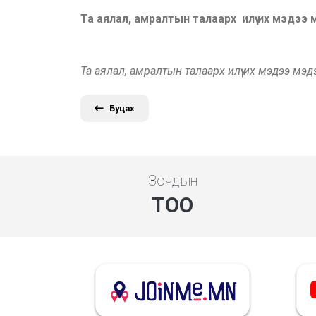
Та аялал, амралтын талаарх илүү их мэдээ
Та аялал, амралтын талаарх илүү их мэдээ мэ
Буцах
Зочдын
ТОО