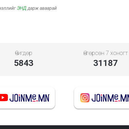
дээллийг
ЭНД
дарж аваарай
Өчигдөр
Өнгөрсөн 7 хоногт
5843
31187