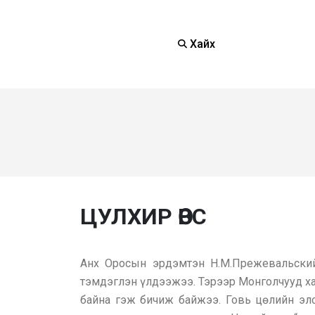
Хайх
ЦУЛХИР ӨВС
Анх Оросын эрдэмтэн Н.М.Прежевальский
тэмдэглэн үлдээжээ. Тэрээр Монголчууд хав
байна гэж бичиж байжээ. Говь цөлийн элс