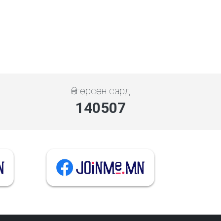
Өнгөрсөн сард
140507