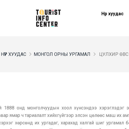
Нүүр хуудас
НҮҮР ХУУДАС
МОНГОЛ ОРНЫ УРГАМАЛ
ЦУЛХИР ӨВС
 1888 онд монголчуудын хоол хүнсэндээ хэрэглэдэг э
ар ямар ч тариалалт хийхгүйгээр элсэн цөлөөс маш их ам
эрхэг хөрсөнд их ургадаг, харахад халгай шиг ургамал 