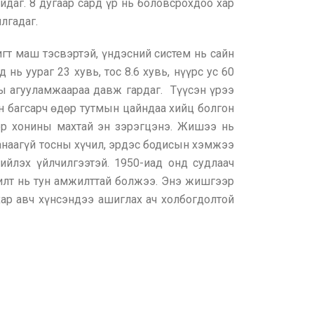
йдаг. 8 дугаар сард үр нь боловсрохдоо хар
лгадаг.
игт маш тэсвэртэй, үндэсний систем нь сайн
ь уураг 23 хувь, тос 8.6 хувь, нүүрс ус 60
ны агууламжаараа давж гардаг. Түүсэн үрээ
ан багсарч өдөр тутмын цайндаа хийц болгон
эр хонины махтай эн зэрэгцэнэ. Жишээ нь
ханаагүй тосны хүчил, эрдэс бодисын хэмжээ
гийлэх үйлчилгээтэй. 1950-иад онд судлаач
шилт нь тун амжилттай болжээ. Энэ жишгээр
ар авч хүнсэндээ ашиглах ач холбогдолтой