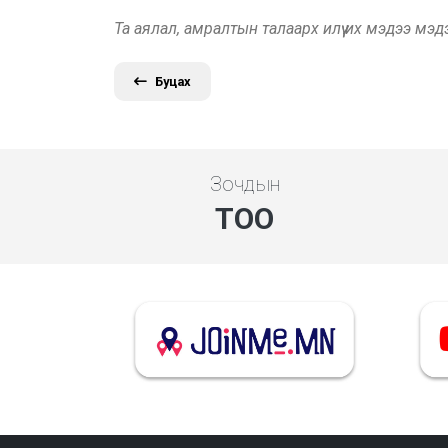
Та аялал, амралтын талаарх илүү их мэдээ мэ
Буцах
Зочдын
ТОО