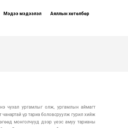
Мэдээ мэдээлэл
Аяллын хөтөлбөр
нэ чухал ургамлыг олж, ургамлын аймагт
т чанартай үр тариа боловсруулж гурил хийж
бөгөөд монголчууд дээр үеэс амуу тарианы