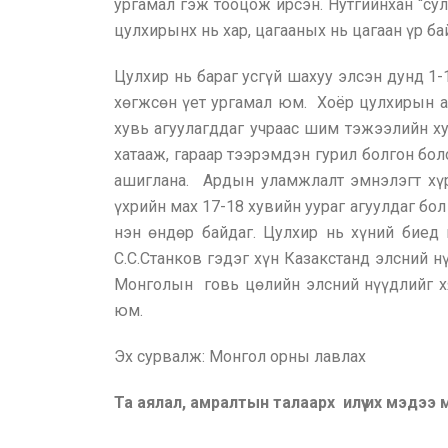
ургамал гэж тооцож ирсэн. Нутгийнхан “сул
цулхирынх нь хар, цагааных нь цагаан үр ба
Цулхир нь бараг усгүй шахуу элсэн дунд 1-
хөгжсөн үет ургамал юм. Хоёр цулхирын аль
хувь агуулагддаг учраас шим тэжээлийн ху
хатааж, гараар тээрэмдэн гурил болгон бол
ашиглана. Ардын уламжлалт эмнэлэгт хүр
үхрийн мах 17-18 хувийн уураг агуулдаг бо
нэн өндөр байдаг. Цулхир нь хүний биед ш
С.С.Станков гэдэг хүн Казакстанд элсний 
Монголын говь цөлийн элсний нүүдлийг хя
юм.
Эх сурвалж: Монгол орны лавлах
Та аялал, амралтын талаарх илүү их мэдээ