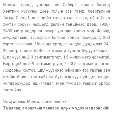
Монгол оронд ургадаг нь Сибирь жодоо бөгөөд
Хэнтийн нурууны Ерөө голын сав газар, Хөвсгөлийн
Тагна, Соён, Шишгэдийн голын сав газарт, ой тайгын
хүйтэн сэрүүн нөхцөлд далайн төвшнөөс дээш 1900-
2400 метр өндөрлөг газарт ургадаг ховор мод. Жавар,
сүүдэрт маш тэсвэртэй бөгөөд ховор тохиодолд 200
хүртэл насална. Монголд ургадаг жодоо дунджаар 24-
26 метр өндөр, 60-80 сантиметр хүртэл бүдүүн байдаг.
Шилмүүс нь 2-3 сантиметр урт, 1.5 миллиметр өргөнтэй.
Боргоцой нь 5-9 сантиметр урт, 2.5-3.5 сантиметр өргөн.
Жодооны холтос, шилмүүснээс эфирийн тос гарган авч
эмийн болон гоо сайхны бүтээгдэхүүн үйлдвэрлэдэг
үйлдвэрүүдэд ашигладаг. Мөн түүгээр гаврыг орлох
тос хийнэ.
Эх сурвалж: Монгол орны лавлах
Та аялал, амралтын талаарх илүү их мэдээ мэдээллийг