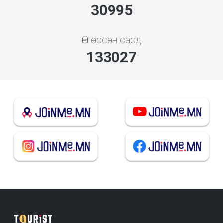
33209
Өнгөрсөн сард
142529