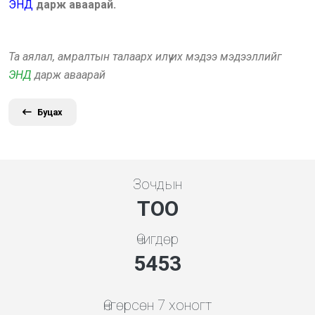
ЭНД
дарж аваарай.
Та аялал, амралтын талаарх илүү их мэдээ мэдээллийг
ЭНД
дарж аваарай
Буцах
Зочдын
ТОО
Өчигдөр
5843
Өнгөрсөн 7 хоногт