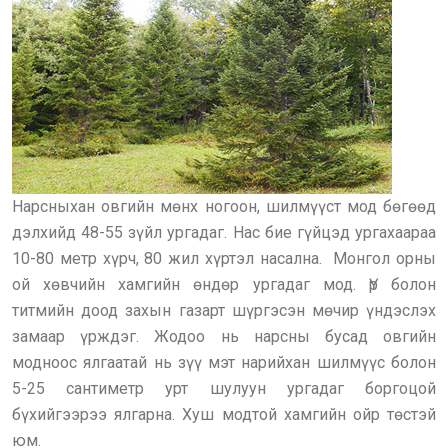
Нарсныхан овгийн мөнх ногоон, шилмүүст мод бөгөөд
дэлхийд 48-55 зүйл ургадаг. Нас бие гүйцэд ургахаараа
10-80 метр хүрч, 80 жил хүртэл насална. Монгол орны
ой хөвчийн хамгийн өндөр ургадаг мод. Үр болон
титмийн доод захын газарт шүргэсэн мөчир үндэслэх
замаар үрждэг. Жодоо нь нарсны бусад овгийн
модноос ялгаатай нь зүү мэт нарийхан шилмүүс болон
5-25 сантиметр урт шулуун ургадаг боргоцой
бүхийгээрээ ялгарна. Хуш модтой хамгийн ойр төстэй
юм.