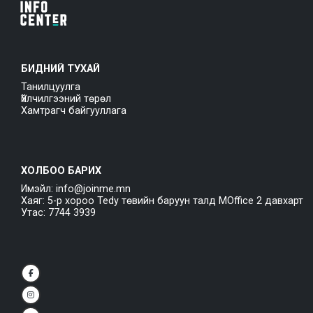
БИДНИЙ ТУХАЙ
Танилцуулга
Үйлчилгээний төрөл
Хамтрагч байгууллага
ХОЛБОО БАРИХ
Имэйл: info@joinme.mn
Хаяг: 5-р хороо Tedy төвийн баруун талд MOffice 2 давхарт
Утас: 7744 3939