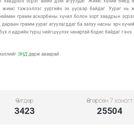
 хавдрын эсрэг амин дэм агуулдаг. Жимс хүний биед ач
н жимс тэжээллэг уургийн эх үүсвэр байдаг. Уураг нь 
 найман грамм аскорбины хүчил болон хорт хавдрын эсрэг
дөрвөн грамм уураг агуулагддаг ба залуу насны эрч хүчий
үх л өдрийн турш чийгшүүлэх чанартай бодис байдаг гэнэ.
дээллийг
ЭНД
дарж аваарай
Өчигдөр
Өнгөрсөн 7 хоногт
3851
28692