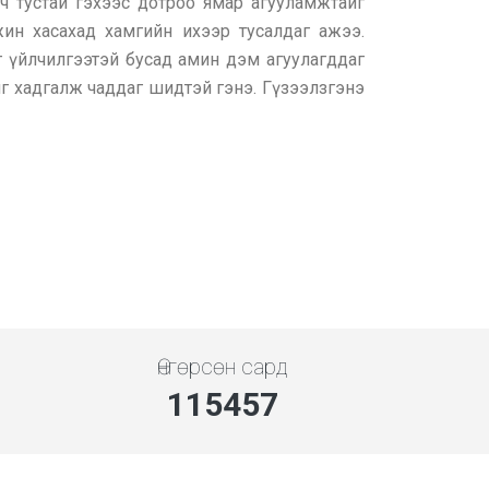
 тустай гэхээс дотроо ямар агууламжтайг
жин хасахад хамгийн ихээр тусалдаг ажээ.
 үйлчилгээтэй бусад амин дэм агуулагддаг
г хадгалж чаддаг шидтэй гэнэ. Гүзээлзгэнэ
Өнгөрсөн сард
129889