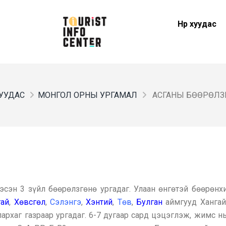
Нүүр хуудас
 ХУУДАС
МОНГОЛ ОРНЫ УРГАМАЛ
АСГАНЫ БӨӨРӨЛЗ
сэн 3 зүйл бөөрөлзгөнө ургадаг. Улаан өнгөтэй бөөрөнх
гай
,
Хөвсгөл
,
Сэлэнгэ
,
Хэнтий
,
Төв
,
Булган
аймгууд Хангай
лархаг газраар ургадаг. 6-7 дугаар сард цэцэглэж, жимс н