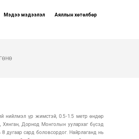
Мэдээ мэдээлэл
Аяллын хөтөлбөр
ГӨНӨ
ий нийлмэл үр жимстэй, 0.5-1.5 метр өндөр
, Хянган, Дорнод Монголын уулархаг бүсэд
ь 8 дугаар сард боловсордог. Найрлаганд нь