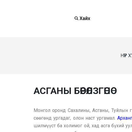
Хайх
НҮҮР
АСГАНЫ БӨӨРӨЛЗГӨНӨ
Монгол оронд Сахалины, Асганы, Туйлын гэ
сөөгөнд ургадаг, олон наст ургамал.
Архан
шилмүүст ба холимог ой, хад асга бүхий уу