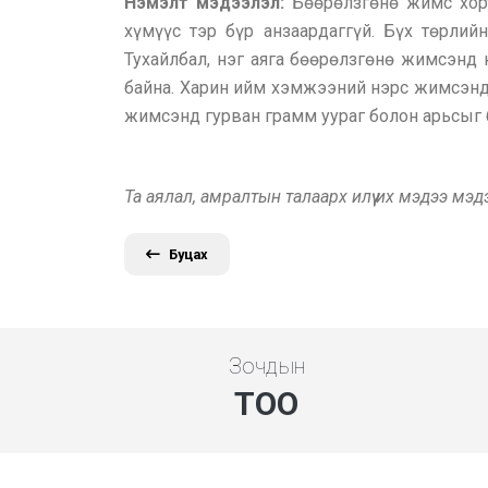
Нэмэлт мэдээлэл:
Бөөрөлзгөнө жимс хорт
хүмүүс тэр бүр анзаардаггүй. Бүх төрлий
Тухайлбал, нэг аяга бөөрөлзгөнө жимсэнд
байна. Харин ийм хэмжээний нэрс жимсэнд 
жимсэнд гурван грамм уураг болон арьсыг б
Та аялал, амралтын талаарх илүү их мэдээ мэ
Буцах
Зочдын
ТОО