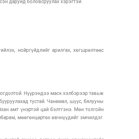
үсэн даруйд боловсруулах хэрэгтэй.
гийлэх, нойргүйдлийг арилгах, хөгшрөлтөөс
богдолтой. Нүүрэндээ маск хэлбэрээр тавьж
бууруулахад тустай. Чанамал, шүүс, бялууны
йхан амт үнэртэй цай бэлтгэнэ. Мөн толгойн
амбарам, мөөгөнцөртөх өвчнүүдийг эмчилдэг.