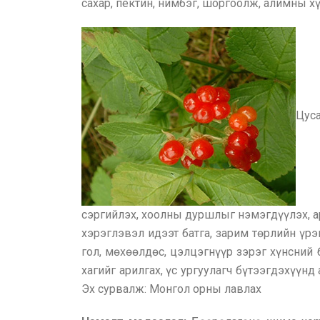
сахар, пектин, нимбэг, шоргоолж, алимны хү
Цуса
сэргийлэх, хоолны дуршлыг нэмэгдүүлэх, а
хэрэглэвэл идээт батга, зарим төрлийн үрэ
гол, мөхөөлдөс, цэлцэгнүүр зэрэг хүнсний 
хагийг арилгах, үс ургуулагч бүтээгдэхүүн
Эх сурвалж: Монгол орны лавлах