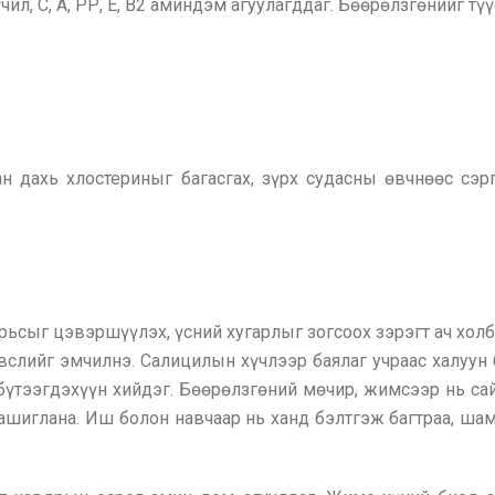
чил, С, А, РР, Е, В2 аминдэм агуулагддаг. Бөөрөлзгөнийг тү
н дахь хлостериныг багасгах, зүрх судасны өвчнөөс сэр
рьсыг цэвэршүүлэх, үсний хугарлыг зогсоох зэрэгт ач хол
вслийг эмчилнэ. Салицилын хүчлээр баялаг учраас халуун 
бүтээгдэхүүн хийдэг. Бөөрөлзгөний мөчир, жимсээр нь са
д ашиглана. Иш болон навчаар нь ханд бэлтгэж багтраа, ш