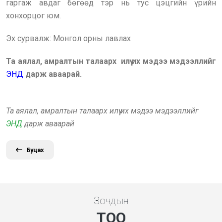
гаргаж авдаг бөгөөд тэр нь тус цэцгийн үрийн
хонхорцог юм.
Эх сурвалж: Монгол орны лавлах
Та аялал, амралтын талаарх илүү их мэдээ мэдээллийг
ЭНД
дарж аваарай.
Та аялал, амралтын талаарх илүү их мэдээ мэдээллийг
ЭНД
дарж аваарай
Буцах
Зочдын
ТОО