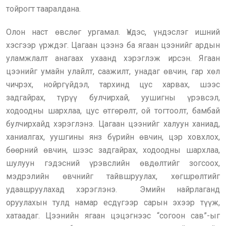
тойрогт тааралдана.
Олон наст өвслөг ургамал. Үндэс, үндэслэг ишний
хэсгээр үрждэг. Цагаан цээнэ ба ягаан цээнийг ардын
уламжлалт анагаах ухаанд хэрэглэж ирсэн. Ягаан
цээнийг умайн улайлт, саажилт, унадаг өвчин, гар хөл
чичрэх, нойргүйдэл, тархинд цус харвах, шээс
задгайрах, түрүү булчирхай, уушигны үрэвсэл,
ходоодны шархлаа, цус өтгөрөлт, ой тогтоолт, бамбай
булчирхайд хэрэглэнэ. Цагаан цээнийг халуун ханиад,
ханиалгах, уушгины янз бүрийн өвчин, цэр ховхлох,
бөөрний өвчин, шээс задгайрах, ходоодны шархлаа,
шулуун гэдэсний үрэвслийн өвдөлтийг зогсоох,
мэдрэлийн өвчнийг тайвшруулах, хөгшрөлтийг
удаашруулахад хэрэглэнэ. Эмийн найрлаганд
оруулахын тулд намар есдүгээр сарын эхээр түүж,
хатаадаг. Цээнийн ягаан цэцэгнээс “согоон сав”-ыг