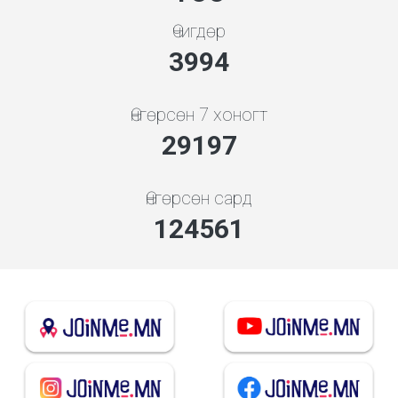
Өчигдөр
4279
Өнгөрсөн 7 хоногт
31283
Өнгөрсөн сард
138933