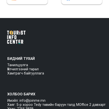
БИДНИЙ ТУХАЙ
Танилцуулга
Үйлчилгээний төрөл
Хамтрагч байгууллага
ХОЛБОО БАРИХ
Имэйл: info@joinme.mn
Хаяг: 5-р хороо Tedy төвийн баруун талд MOffice 2 давхарт
Утас: 7744 3939