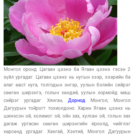
Монгол оронд Цагаан цээнэ ба Ягаан цээнэ гэсэн 2
зүйл ургадаг. Цагаан цээнэ нь нугын хээр, хээрийн ба
алаг өвст нуга, толгодын энгэр, уулын бэлийн сийрэг
сөөгөн ширэнгэ, голын хөндий, уулын хормойд маш
сийрэг ургадаг. Хянган,
Дорнод
Монгол, Монгол
Дагуурын тойрогт тохиолдоно. Харин Ягаан цээнэ нь
шинэсэн ой, холимог ой, ойн зах, хулсан ой, голын зах
дагаж ургасан сөөгөн ширэнгийн ёроолд, чийглэг
хөрсөнд ургадаг. Хангай, Хэнтий, Монгол Дагуурын