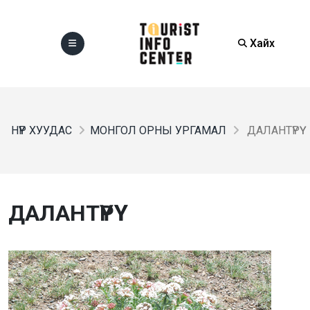
Хайх
НҮҮР ХУУДАС
МОНГОЛ ОРНЫ УРГАМАЛ
ДАЛАНТҮРҮҮ
ДАЛАНТҮРҮҮ