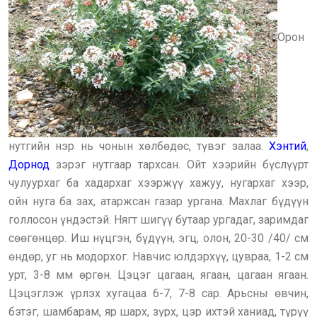
Орон
нутгийн нэр нь чонын хөлбөдөс, түвэг залаа.
Хэнтий
,
Дорнод
зэрэг нутгаар тархсан. Ойт хээрийн бүслүүрт
чулуурхаг ба хадархаг хээржүү хажуу, нугархаг хээр,
ойн нуга ба зах, атаржсан газар ургана. Махлаг бүдүүн
голлосон үндэстэй. Нягт шигүү бутаар ургадаг, заримдаг
сөөгөнцөр. Иш нүцгэн, бүдүүн, эгц, олон, 20-30 /40/ см
өндөр, уг нь модорхог. Навчис юлдэрхүү, цувраа, 1-2 см
урт, 3-8 мм өргөн. Цэцэг цагаан, ягаан, цагаан ягаан.
Цэцэглэж үрлэх хугацаа 6-7, 7-8 сар. Арьсны өвчин,
бэтэг, шамбарам, яр шарх, зүрх, цэр ихтэй ханиад, түрүү