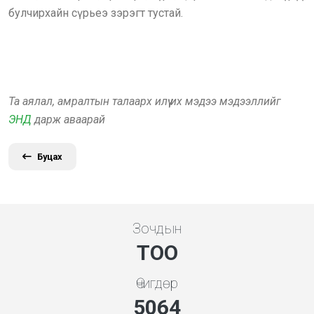
булчирхайн сүрьеэ зэрэгт тустай.
Та аялал, амралтын талаарх илүү их мэдээ мэдээллийг
ЭНД
дарж аваарай
Буцах
Зочдын
ТОО
Өчигдөр
5453