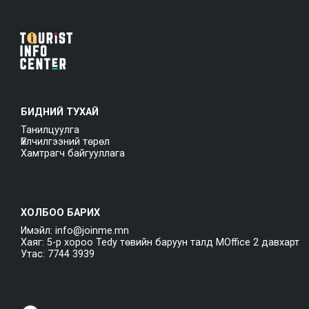
БИДНИЙ ТУХАЙ
Танилцуулга
Үйлчилгээний төрөл
Хамтрагч байгууллага
ХОЛБОО БАРИХ
Имэйл: info@joinme.mn
Хаяг: 5-р хороо Tedy төвийн баруун талд MOffice 2 давхарт
Утас: 7744 3939