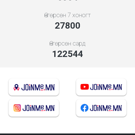
Өнгөрсөн 7 хоногт
29939
Өнгөрсөн сард
131971