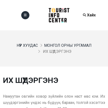
Хайх
НҮҮР ХУУДАС
МОНГОЛ ОРНЫ УРГАМАЛ
ИХ ШҮҮДЭРГЭНЭ
ИХ ШҮҮДЭРГЭНЭ
Намуутан овгийн ховор зүйлийн олон наст өвс юм. Их
шүүдэргэнийн үндэс нь бүдүүн, бараан, толгой хэсэгтээ