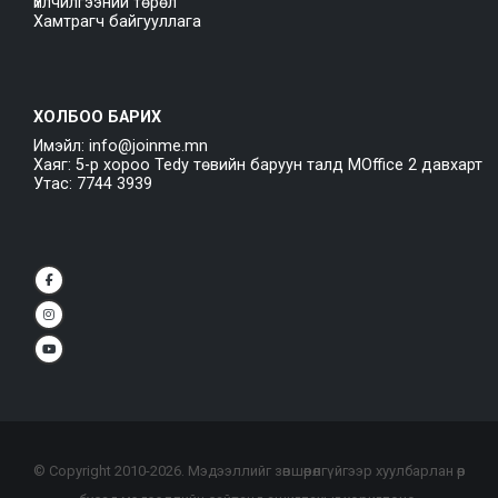
Үйлчилгээний төрөл
Хамтрагч байгууллага
ХОЛБОО БАРИХ
Имэйл: info@joinme.mn
Хаяг: 5-р хороо Tedy төвийн баруун талд MOffice 2 давхарт
Утас: 7744 3939
© Copyright 2010-
2026
. Мэдээллийг зөвшөөрөлгүйгээр хуулбарлан өөр