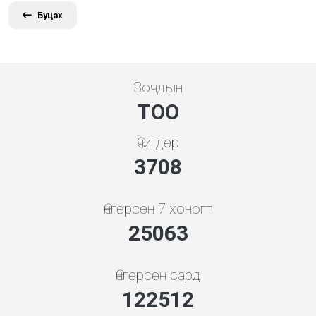
Буцах
Зочдын
ТОО
Өчигдөр
3994
Өнгөрсөн 7 хоногт
26991
Өнгөрсөн сард
131936