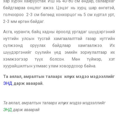
хар хүрэн хайруустай. Иш нь 40-80 см өндөр, салаархаг
байдгаараа онцлог ажээ. Цэцэг нь хурц шар өнгөтэй,
голчоороо
2-3 см бөгөөд хонхорцог нь 5 см хүртэл урт,
2-3 мм өргөн байдаг.
Асга, нуранги, байц хадны ёроолд ургадаг шүүдэргэний
нутгийн улсын тусгай хамгаалалттай газар нутгийн
сүлжээнд оруулах байдлаар хамгаалжээ. Их
шүүдэргэнийг сүүлийн үед эмийн зориулалтаар их
хэмжээгээр түүх болсон. Мөн түймэр, хэт
хуурайшилтын улмаас улам ховордсоор байна.
Та аялал, амралтын талаарх илүү их мэдээ мэдээллийг
ЭНД
дарж аваарай.
Та аялал, амралтын талаарх илүү их мэдээ мэдээллийг
ЭНД
дарж аваарай