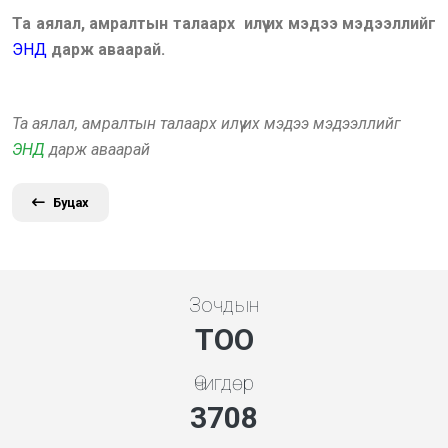
Та аялал, амралтын талаарх илүү их мэдээ мэдээллийг
ЭНД
дарж аваарай.
Та аялал, амралтын талаарх илүү их мэдээ мэдээллийг
ЭНД
дарж аваарай
Буцах
Зочдын
ТОО
Өчигдөр
3994