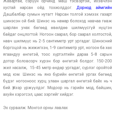
Жавартай, сэрүүн орчинд маш тэсвэртэй., ихэвчлэн
хустай нарсан ойд тохиолддог.
Дорнод аймгийн
Дашбалбар сумын нутагт Нарсан толгой хэмээх газарт
шинэсэн ой бий. Шинэс нь намар болоход навчаа гөвж
шарлан унах бөгөөд өвөлдөө шилмүүсгүй нүцгэн
байдаг онцлогтой. Ногоон саарал, бор саарал холтостой,
навч шилмүүс нь 2-5 сантиметр урт ургадаг. Шинэсний
боргоцой нь жижигхэн, 1-9 сантиметр урт, ногоон ба хөх
ягаандуу өнгөтэй, тоос хүртэлтийн дараа 5-8 сарын
дотор боловсорч хүрэн бор өнгөтэй болдог. 150-200
жил насалж, 15-45 метр өндөр ургадаг, сүрлэг оройтой
мод юм. Шинэс нь янз бүрийн өнгөтэй ургах бөгөөд
бүдэг ногооноос хурц улаан шаргал өнгөтэй байх нь ч
бий. Үрээр үржүүлдэг. Модоор нь гэрийн мод, байшин,
ахуйн хэрэгсэл, цаас зэргийг хийдэг.
Эх сурвалж: Монгол орны лавлах