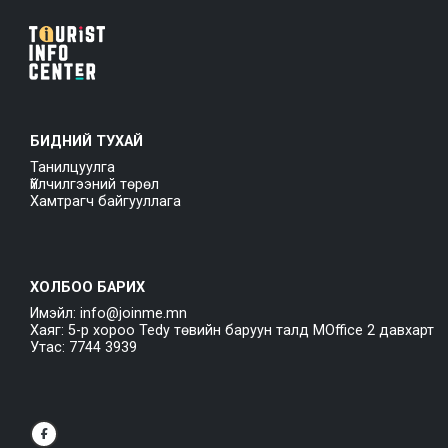
БИДНИЙ ТУХАЙ
Танилцуулга
Үйлчилгээний төрөл
Хамтрагч байгууллага
ХОЛБОО БАРИХ
Имэйл: info@joinme.mn
Хаяг: 5-р хороо Tedy төвийн баруун талд MOffice 2 давхарт
Утас: 7744 3939