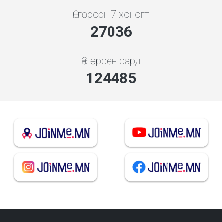
Өнгөрсөн 7 хоногт
29115
Өнгөрсөн сард
134060