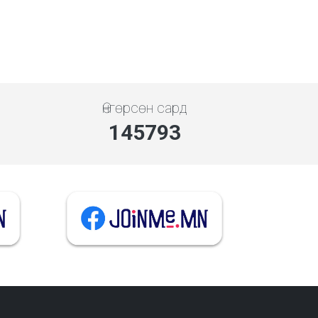
Өнгөрсөн сард
145793