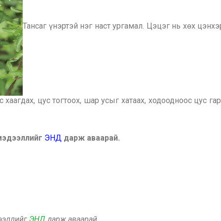
Тансаг үнэртэй нэг наст ургамал. Цэцэг нь хөх цэнх
 хаагдах, цус тогтоох, шар усыг хатаах, ходоодноос цус га
 мэдээллийг
ЭНД
дарж аваарай.
дээллийг
ЭНД
дарж аваарай