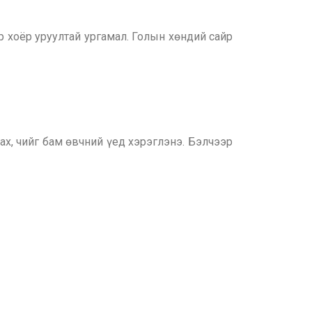
эр хоёр уруултай ургамал. Голын хөндий сайр
рах, чийг бам өвчний үед хэрэглэнэ. Бэлчээр