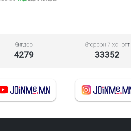
Өчигдөр
Өнгөрсөн 7 хоногт
4279
33352