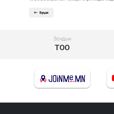
Буцах
Зочдын
ТОО