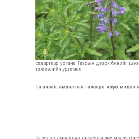
садаргаар ургана. Газрын дээрх биеийг шээс
тэжээлийн ургамал.
Та аялал, амралтын талаарх илүү их мэдээ
Та аялал, амралтын талаарх илүү их мэдээ мэ