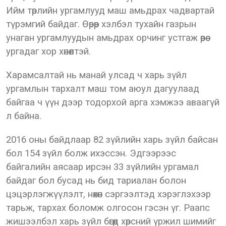
Ийм төрлийн ургамлууд маш амьдрах чадвартай
түрэмгий байдаг. Өөрөөр хэлбэл тухайн газрын
унаган ургамлуудын амьдрах орчинг устгаж өөрөө
ургадаг хор хөнөөлтэй.
Харамсалтай нь манай улсад ч харь зүйл
ургамлын тархалт маш том аюул дагуулаад
байгаа ч үүн дээр тодорхой арга хэмжээ аваагүй
л байна.
2016 оны байдлаар 82 зүйлийн харь зүйл байсан
бол 154 зүйл болж ихэссэн. Эдгээрээс
байгалийн аясаар ирсэн 33 зүйлийн ургамал
байдаг бол бусад нь бид тариалан болон
цэцэрлэгжүүлэлт, нөхөн сэргээлтэд хэрэглэхээр
тарьж, тархах боломж олгосон гэсэн үг. Раапс
жишээлбэл харь зүйл бөгөөд хөрсний үржил шимийг