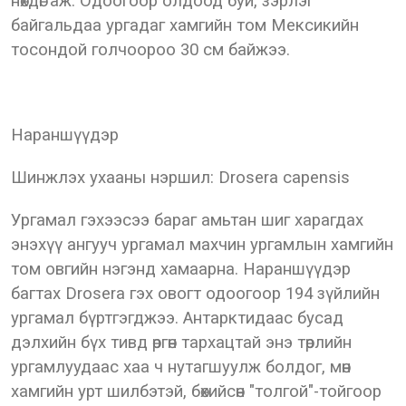
нөхдөг аж. Одоогоор олдоод буй, зэрлэг
байгальдаа ургадаг хамгийн том Мексикийн
тосондой голчоороо 30 см байжээ.
Нараншүүдэр
Шинжлэх ухааны нэршил: Drosera capensis
Ургамал гэхээсээ бараг амьтан шиг харагдах
энэхүү ангууч ургамал махчин ургамлын хамгийн
том овгийн нэгэнд хамаарна. Нараншүүдэр
багтах Drosera гэх овогт одоогоор 194 зүйлийн
ургамал бүртгэгджээ. Антарктидаас бусад
дэлхийн бүх тивд өргөн тархацтай энэ төрлийн
ургамлуудаас хаа ч нутагшуулж болдог, мөн
хамгийн урт шилбэтэй, бөхийсөн "толгой"-тойгоор