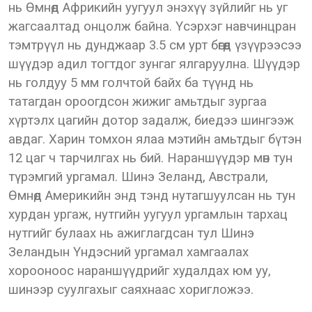
нь Өмнөд Африкийн уугуул энэхүү зүйлийг нь уг
жагсаалтад онцолж байна. Үсэрхэг навчинцран
тэмтрүүл нь дунджаар 3.5 см урт бөгөөд үзүүрээсээ
шүүдэр адил тогтдог зунгаг ялгаруулна. Шүүдэр
нь голдуу 5 мм голчтой байх ба түүнд нь
татагдан ороогдсон жижиг амьтдыг зургаа
хүртэлх цагийн дотор задалж, биедээ шингээж
авдаг. Харин томхон ялаа мэтийн амьтдыг бүтэн
12 цаг ч тарчилгах нь бий. Нараншүүдэр мөн тун
түрэмгий ургамал. Шинэ Зеланд, Австрали,
Өмнөд Америкийн энд тэнд нутагшуулсан нь тун
хурдан ургаж, нутгийн уугуул ургамлын тархац
нутгийг булаах нь ажиглагдсан тул Шинэ
Зеландын Үндэсний ургамал хамгаалах
хорооноос нараншүүдрийг худалдах юм уу,
шинээр суулгахыг саяхнаас хоригложээ.