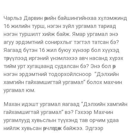
Чарльз Дарвин өөрийн байшингийнхаа хүлэмжинд
16 жилийн турш, нэгэн зүйл ургамал тариад
нэгэн туршилт хийж байж. Ямар ургамал энэ
агуу эрдэмтний сонирхлыг тэгтэл татсан бэ?
Яагаад бүтэн 16 жил буюу хүнээр бол хүүхэд
төрүүлээд иргэний үнэмлэхээ авч насанд хүрэх
тийм урт хугацаанд судалсан бэ? Энэ бол өөр
нэгэн эрдэмтний тодорхойлсноор “Дэлхийн
хамгийн гайхамшигтай ургамал” болох махчин
ургамал юм.
Махан идэшт ургамал яагаад “Дэлхийн хамгийн
гайхамшигтай ургамал” вэ? Гэхээр Махчин
ургамлууд хувьслын түүхэнд тав орчим удаа
нийлж хувьсан өөрчлөгдөж байжээ. Эдгээр