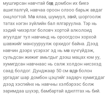
мушгирсан навчтай бөгөөд домбон их биеэ
ашиглалгүй, навчаа ороон олзоо барьж авдаг
онцлогтой. Мөн ялаа, шумуул, зөгий, шоргоолж
татах нэгэн зүйлийн бал ялгаруулна. Тэр нь
хэдий чихэрлэг боловч хортой алколоид
агуулдаг тул навчинд нь ороогдсон хорхой
шавжийг мансууруулж орхидог байна. Дээд
навчин дээрх үсэрхэг эд нь мөн хүчгүйдэж,
сульдсан жижиг амьтдыг дээш мацах юм уу,
хумигдсан навчнаас нь салж холдон нисэхэд
саад болдог. Дунджаар 50 см өндөр болон
ургадаг шар домбон цэцгийг задарч хумигддаг
дээд хэсгийнх нь навчны хэлбэрээс болж
заримдаа шүхэр, бамбартай адилтгах нь бий.