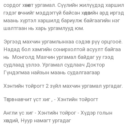
сордог хөнөөлт ургамал. Сүүлийн жилүүдэд харшил
гэдэг өвчнийг мэддэггүй байсан хөдөөгийн ард иргэд
маань хүртэл харшилд бариулж байгаагийн нэг
шалтгаан нь харь ургамлууд юм.
Эргээд махчин ургамлынхаа сэдэв рүү орцгооё.
Надад бол хамгийн сонирхолтой асуулт байгаа
нь Монголд Махчин ургамал байдаг уу гээд
судлаад үзлээ. Ургамал судлаач Доктор
Гүндэгмаа найзын маань судалгаагаар
Хэнтийн тойрогт 2 зүйл махчин ургамал ургадаг.
Төгрөг навчит үст хиг , - Хэнтийн тойрогт
Англи үс хиг - Хэнтийн тойрог - Хүдэр голын
хөндий, Нуур намагт ургадаг