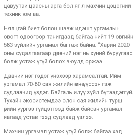
цавуутай цаасны арга бол яг л махчин цэцэгний
техник юм аа.
Нялцгай биет болон шавж идэшт ургамлын
овогт одоогоор танигдаад байгаа нийт 19 овгийн
583 зүйлийн ургамал багтаж байна. “Харин 2020
оны судалгаагаар дөрөвний нэг нь хүний буруугаас
болж устаж үгүй болох аюулд оржээ.
Дөрөвний нэг гэдэг үнэхээр харамсалтай. Ийм
ургамал 70-80 сая жилийн өмнө үүссэн гэж
судлаачид үздэг. Байгаль илүү зүйл бүтээдэггүй.
Тухайн экосистемдээ олон сая жилийн турш
өөрийн үүргээ гүйцэтгээд байж байсан ургамал
яагаад устав гээд судлаад үзлээ.
Махчин ургамал устаж үгүй болж байгаа хэд