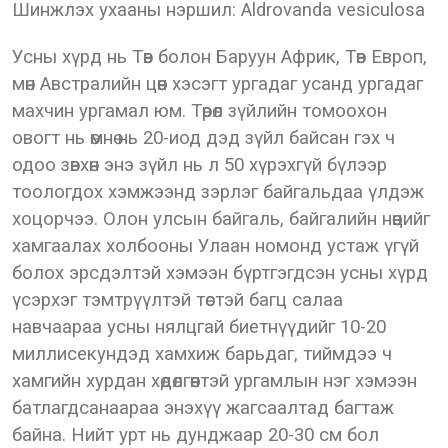
Шинжлэх ухааны нэршил: Aldrovanda vesiculosa
Усны хүрд нь Төв болон Баруун Африк, Төв Европ,
мөн Австралийн цөөн хэсэгт ургадаг усанд ургадаг
махчин ургамал юм. Төрөл зүйлийн томоохон
овогт нь өмнө нь 20-иод дэд зүйл байсан гэх ч
одоо зөвхөн энэ зүйл нь л 50 хүрэхгүй бүлээр
тоологдох хэмжээнд зэрлэг байгальдаа үлдэж
хоцорчээ. Олон улсын байгаль, байгалийн нөөцийг
хамгаалах холбооны Улаан номонд устаж үгүй
болох эрсдэлтэй хэмээн бүртгэгдсэн усны хүрд
үсэрхэг тэмтрүүлтэй төстэй багц салаа
навчаараа усны нялцгай биетнүүдийг 10-20
миллисекундэд хамхиж барьдаг, тиймдээ ч
хамгийн хурдан хөдөлгөөнтэй ургамлын нэг хэмээн
батлагдсанаараа энэхүү жагсаалтад багтаж
байна. Нийт урт нь дунджаар 20-30 см бол