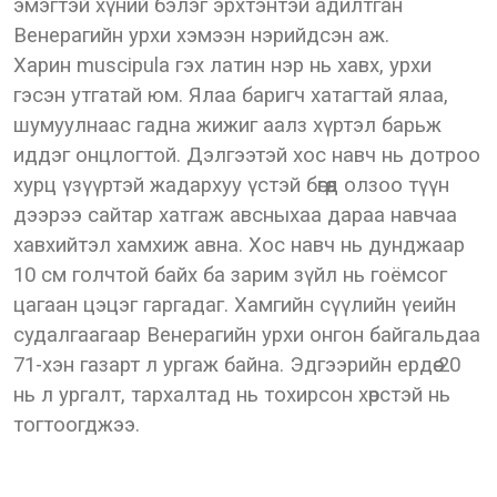
эмэгтэй хүний бэлэг эрхтэнтэй адилтган
Венерагийн урхи хэмээн нэрийдсэн аж.
Харин muscipulа гэх латин нэр нь хавх, урхи
гэсэн утгатай юм. Ялаа баригч хатагтай ялаа,
шумуулнаас гадна жижиг аалз хүртэл барьж
иддэг онцлогтой. Дэлгээтэй хос навч нь дотроо
хурц үзүүртэй жадархуу үстэй бөгөөд олзоо түүн
дээрээ сайтар хатгаж авсныхаа дараа навчаа
хавхийтэл хамхиж авна. Хос навч нь дунджаар
10 см голчтой байх ба зарим зүйл нь гоёмсог
цагаан цэцэг гаргадаг. Хамгийн сүүлийн үеийн
судалгаагаар Венерагийн урхи онгон байгальдаа
71-хэн газарт л ургаж байна. Эдгээрийн ердөө 20
нь л ургалт, тархалтад нь тохирсон хөрстэй нь
тогтоогджээ.