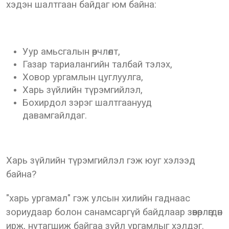
хэдэн шалтгаан байдаг юм байна:
Уур амьсгалын өөрчлөлт,
Газар тариалангийн талбай тэлэх,
Ховор ургамлын цуглуулга,
Харь зүйлийн түрэмгийлэл,
Бохирдол зэрэг шалтгаанууд
давамгайлдаг.
Харь зүйлийн түрэмгийлэл гэж юуг хэлээд
байна?
"харь ургамал" гэж улсын хилийн гаднаас
зориудаар болон санамсаргүй байдлаар зөөвөрлөгдөн
ирж, нутагшиж байгаа зүйл ургамлыг хэлдэг.