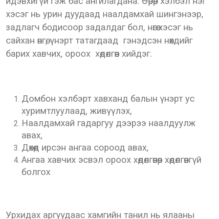
идэвхигүй гэж бас ангилагдана. Өөрөөр хэлбэл нэг
хэсэг нь урин дуудаад наалдамхай шингэнээр,
задлагч бодисоор задалдаг бол, нөгөө хэсэг нь
сайхан өнгө, үнэрт татагдаад гэнэдсэн нөхдийг
барих хавчих, ороох хөдөлгөөн хийдэг.
Домбон хэлбэрт хавханд балын үнэрт ус
хуримтлуулаад, живүүлэх,
Наалдамхай гадаргуу дээрээ наалдуулж
авах,
Дөхөөд ирсэн ангаа сороод авах,
Ангаа хавчих эсвэл ороох хөдөлгөөнөөр хөдөлгөөнгүй
болгох
Урхидах аргуудаас хамгийн танил нь ялааны