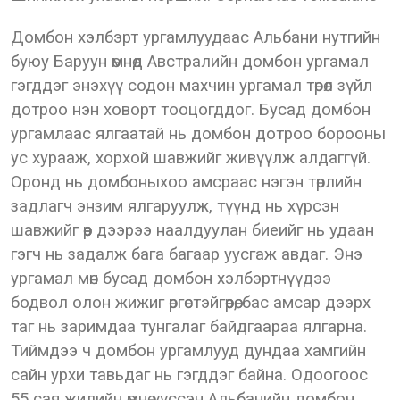
Домбон хэлбэрт ургамлуудаас Альбани нутгийн
буюу Баруун өмнөд Австралийн домбон ургамал
гэгддэг энэхүү содон махчин ургамал төрөл зүйл
дотроо нэн ховорт тооцогддог. Бусад домбон
ургамлаас ялгаатай нь домбон дотроо борооны
ус хурааж, хорхой шавжийг живүүлж алдаггүй.
Оронд нь домбоныхоо амсраас нэгэн төрлийн
задлагч энзим ялгаруулж, түүнд нь хүрсэн
шавжийг өөр дээрээ наалдуулан биеийг нь удаан
гэгч нь задалж бага багаар уусгаж авдаг. Энэ
ургамал мөн бусад домбон хэлбэртнүүдээ
бодвол олон жижиг өргөстэйгөөрөө, бас амсар дээрх
таг нь заримдаа тунгалаг байдгаараа ялгарна.
Тиймдээ ч домбон ургамлууд дундаа хамгийн
сайн урхи тавьдаг нь гэгддэг байна. Одоогоос
55 сая жилийн өмнө үүссэн Альбанийн домбон