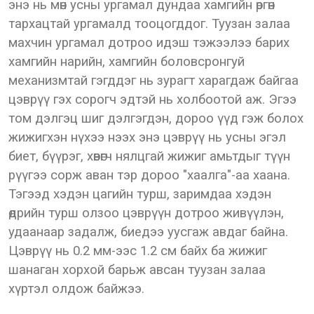
энэ нь мөн усны ургамал дундаа хамгийн өргөн
тархацтай ургамалд тооцогддог. Туузан залаа
махчин ургамал дотроо идэш тэжээлээ барих
хамгийн нарийн, хамгийн боловсронгуй
механизмтай гэгддэг нь зурагт харагдаж байгаа
цэврүү гэх сорогч эдтэй нь холбоотой аж. Эгээ
том дэлгэц шиг дэлгэгдэн, дороо үүд гэж болох
жижигхэн нүхээ нээх энэ цэврүү нь усны эгэл
биет, бүүрэг, хөвөгч нялцгай жижиг амьтдыг түүн
рүүгээ сорж аван тэр дороо "хаалга"-аа хаана.
Тэгээд хэдэн цагийн турш, заримдаа хэдэн
өдрийн турш олзоо цэврүүн дотроо живүүлэн,
удаанаар задалж, биедээ уусгаж авдаг байна.
Цэврүү нь 0.2 мм-ээс 1.2 см байх ба жижиг
шанаган хорхой барьж авсан туузан залаа
хүртэл олдож байжээ.