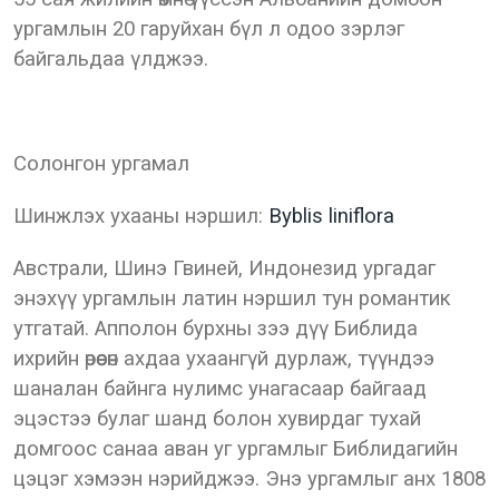
ургамлын 20 гаруйхан бүл л одоо зэрлэг
байгальдаа үлджээ.
Солонгон ургамал
Шинжлэх ухааны нэршил:
Byblis liniflora
Австрали, Шинэ Гвиней, Индонезид ургадаг
энэхүү ургамлын латин нэршил тун романтик
утгатай. Апполон бурхны зээ дүү Библида
ихрийн өрөөсөн ахдаа ухаангүй дурлаж, түүндээ
шаналан байнга нулимс унагасаар байгаад
эцэстээ булаг шанд болон хувирдаг тухай
домгоос санаа аван уг ургамлыг Библидагийн
цэцэг хэмээн нэрийджээ. Энэ ургамлыг анх 1808