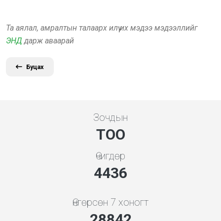
Та аялал, амралтын талаарх илүү их мэдээ мэдээллийг
ЭНД
дарж аваарай
Буцах
Зочдын
ТОО
Өчигдөр
5119
Өнгөрсөн 7 хоногт
33279