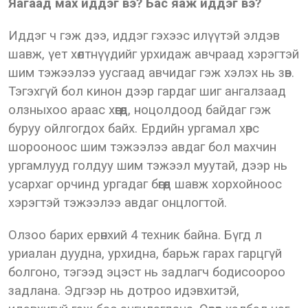
Яагаад мах иддэг вэ? Бас яаж иддэг вэ?
Иддэг ч гэж дээ, иддэг гэхээс илүүтэй элдэв
шавж, үет хөлтнүүдийг урхидаж авчраад хэрэгтэй
шим тэжээлээ уусгаад авчидаг гэж хэлэх нь зөв.
Тэгэхгүй бол кинон дээр гардаг шиг ангалзаад
олзныхоо араас хөөгөөд, ноцолдоод байдаг гэж
буруу ойлгогдох байх. Ердийн ургамал хөрс
шорооноос шим тэжээлээ авдаг бол махчин
ургамлууд голдуу шим тэжээл муутай, дээр нь
усархаг орчинд ургадаг бөгөөд шавж хорхойноос
хэрэгтэй тэжээлээ авдаг онцлогтой.
Олзоо барих ерөнхий 4 техник байна. Бүгд л
уриалан дуудна, урхидна, барьж гарах гарцгүй
болгоно, тэгээд эцэст нь задлагч бодисоороо
задлана. Эдгээр нь дотроо идэвхитэй,