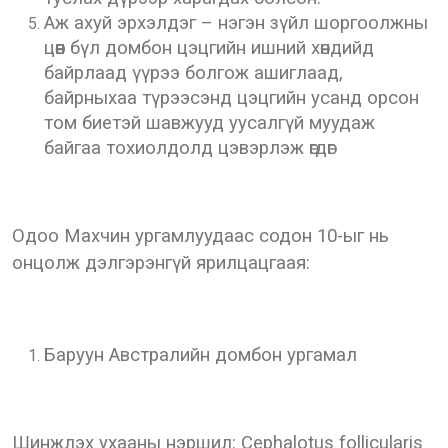
Аж ахуй эрхэлдэг – нэгэн зүйл шоргоолжны
цөөн бүл домбон цэцгийн ишний хөндийд
байрлаад үүрээ болгож ашиглаад,
байрныхаа түрээсэнд цэцгийн усанд орсон
том биетэй шавжууд уусалгүй муудаж
байгаа тохиолдолд цэвэрлэж өгдөг
Одоо Махчин ургамлуудаас содон 10-ыг нь
онцолж дэлгэрэнгүй ярилцацгаая:
Баруун Австралийн домбон ургамал
Шинжлэх ухааны нэршил: Cephalotus follicularis