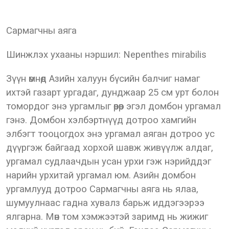
Сармагчны аяга
Шинжлэх ухааны нэршил: Nepenthes mirabilis
Зүүн өмнөд Азийн халуун бүсийн балчиг намаг
ихтэй газарт ургадаг, дунджаар 25 см урт болон
томордог энэ ургамлыг өөрөөр эгэл домбон ургамал
гэнэ. Домбон хэлбэртнүүд дотроо хамгийн
элбэгт тооцогдох энэ ургамал аяган дотроо ус
дүүргэж байгаад хорхой шавж живүүлж алдаг,
ургамал судлаачдын усан урхи гэж нэрийддэг
нарийн урхитай ургамал юм. Азийн домбон
ургамлууд дотроо Сармагчны аяга нь ялаа,
шумуулнаас гадна хувалз барьж иддэгээрээ
ялгарна. Мөн том хэмжээтэй заримд нь жижиг