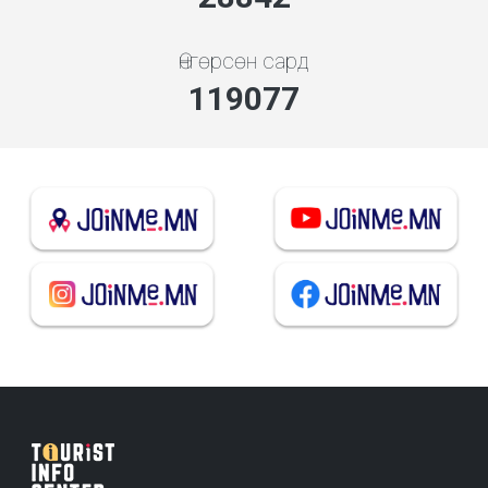
Өнгөрсөн сард
137397