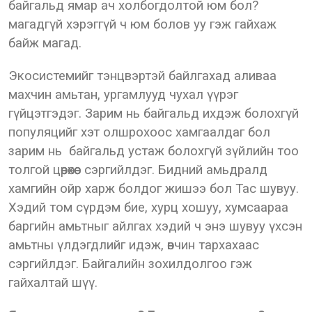
байгальд ямар ач холбогдолтой юм бол?
магадгүй хэрэггүй ч юм болов уу гэж гайхаж
байж магад.
Экосистемийг тэнцвэртэй байлгахад аливаа
махчин амьтан, ургамлууд чухал үүрэг
гүйцэтгэдэг. Зарим нь байгальд ихдэж болохгүй
популяцийг хэт олшрохоос хамгаалдаг бол
зарим нь байгальд устаж болохгүй зүйлийн тоо
толгой цөөрөхөөс сэргийлдэг. Бидний амьдралд
хамгийн ойр харж болдог жишээ бол Тас шувуу.
Хэдий том сүрдэм бие, хурц хошуу, хумсаараа
баргийн амьтныг айлгах хэдий ч энэ шувуу үхсэн
амьтны үлдэгдлийг идэж, өвчин тархахаас
сэргийлдэг. Байгалийн зохилдолгоо гэж
гайхалтай шүү.