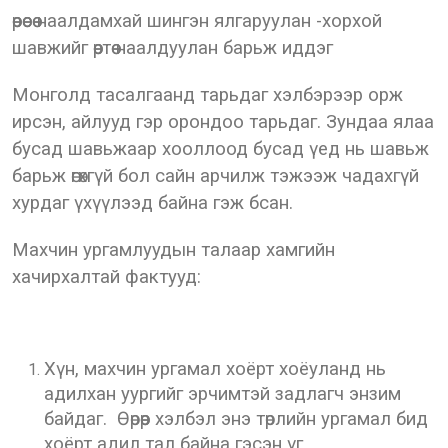
өөрөөсөө наалдамхай шингэн ялгаруулан -хорхой
шавжийг өөртөө наалдуулан барьж иддэг
Монголд тасалгаанд тарьдаг хэлбэрээр орж
ирсэн, айлууд гэр орондоо тарьдаг. Зундаа ялаа
бусад шавьжаар хооллоод бусад үед нь шавьж
барьж өгөхгүй бол сайн арчилж тэжээж чадахгүй
хурдаг үхүүлээд байна гэж бсан.
Махчин ургамлуудын талаар хамгийн
хачирхалтай фактууд:
Хүн, махчин ургамал хоёрт хоёуланд нь
адилхан уургийг эрчимтэй задлагч энзим
байдаг. Өөрөөр хэлбэл энэ төрлийн ургамал бид
хоёрт адил тал байна гэсэн үг.