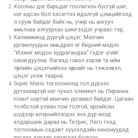
Хоолны дэг барьдаг гоолигхон бүсгүй шиг,
нэг идсэн бол хэсэгтээ идэлгүй цэмцийгээд
л сууж байдаг байх нь, учир нь ангууч
амьтнаа алгуурхан шингээдэг учраас тэр,
Халамжинд дургүй цэцэг, Махчин
ургамлуудын амьдрал яг бидний мэдэх
“Илжиг модон худрагандаа” гэдэг үгийг
санагдуулна. Яагаад гэвэл хэрэв та ийм
төрлийн цэцэгнийхээ хөрсийг нь тэжээвэл,
цэцэг үхэж таарна.
Super Mario тоглоомонд гол дүрээс
дутахааргүй нэг чухал элемент нь Пиранна
плант нэртэй махчин ургамал байдаг. Цагаан
толботой улаан том толгой, арзайсан
шүдээр илэрхийлэгдэх энэ дүр ихэд
алдаршиж дараа нь Тетрис, Лего гээд
тоглоомын сэдэвт хүүхэлдэйн кинонуудад
туслах дүрээр харагдах болсон.