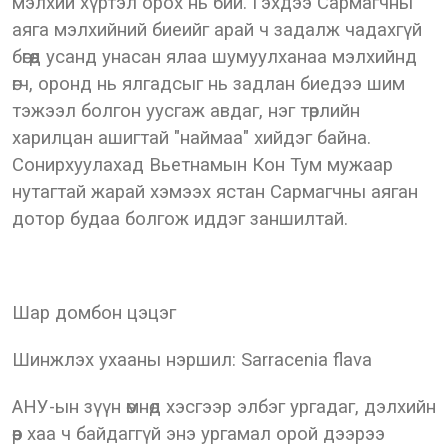
мэлхий хүртэл орох нь бий. Гэхдээ Сармагчны
аяга мэлхийний биеийг арай ч задалж чадахгүй
бөгөөд усанд унасан ялаа шумуулханаа мэлхийнд
өгч, оронд нь ялгадсыг нь задлан биедээ шим
тэжээл болгон уусгаж авдаг, нэг төрлийн
харилцан ашигтай "наймаа" хийдэг байна.
Сонирхуулахад Вьетнамын Кон Тум мужаар
нутагтай жарай хэмээх ястан Сармагчны аяган
дотор будаа болгож иддэг заншилтай.
Шар домбон цэцэг
Шинжлэх ухааны нэршил: Sarracenia flava
АНУ-ын зүүн өмнөд хэсгээр элбэг ургадаг, дэлхийн
өөр хаа ч байдаггүй энэ ургамал орой дээрээ