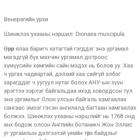
Венерагийн урхи
Шинжлэх ухааны нэршил: Dionaea muscipulа
Өөрөөр ялаа баригч хатагтай гэгддэг энэ ургамал
магадгүй бүх махчин ургамал дотроос
хүмүүсийн хамгийн сайн мэдэх нь болов уу. Хаа
ч ургах чадвартай, дэлхий хаа сайгүй элбэг
зарагддаг ч уугуул нутаг болох АНУ-ын зүүн
эрэгтээ зэрлэг байгальдаа ихэд ховордсон тул
энэ ургамлыг Олон улсын байгаль хамгаалах
сангаас эмзэг гэсэн ангилалд багтаан хамгаалах
болжээ. Шинжлэх ухааны нэршлийг нь 1768 онд
анх бодож олсон Английн ботаникч Жон Эллис
уг ургамлын дэлгээтэй үеийн төрх байдлыг