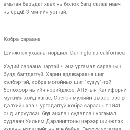
амьтан барьдаг хавх нь болох багц салаа навч
нь ердөө 2-3 мм-ийн урттай.
Кобра сараана
Шинжлэх ухааны нэршил: Darlingtonia californica
Хэдий сараана нэртэй ч энэ ургамал сараанын
бүлд багтдаггүй. Харин ердөө сараана шиг
хэлбэртэй, кобра могойных шиг "хүзүү"-тэй
болохоор нь ийн нэрийджээ. АНУ-ын Калифорни
мужийн хойд хагас, Орегон мужийн цөөн хэсгээс өөр
дэлхийн хаа ч ургадаггүй кобра сарааныг 1841
онд илрүүлсэн бөгөөд анхлан судалсан ургамал
судлаач Уильям Дарлингтоны нэрээр шинжлэх
ухааны нэршлийг нь өгсөн байна. Энэхүү ургамал