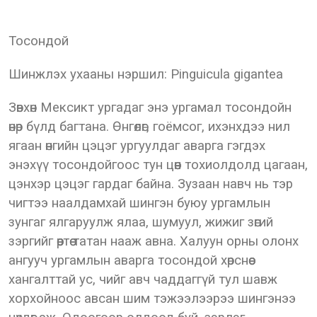
Тосондой
Шинжлэх ухааны нэршил: Pinguicula gigantea
Зөвхөн Мексикт ургадаг энэ ургамал тосондойн
өнөр бүлд багтана. Өнгөлөг, гоёмсог, ихэнхдээ нил
ягаан өнгийн цэцэг ургуулдаг аварга гэгдэх
энэхүү тосондойгоос тун цөөн тохиолдолд цагаан,
цэнхэр цэцэг гардаг байна. Зузаан навч нь тэр
чигтээ наалдамхай шингэн буюу ургамлын
зунгаг ялгаруулж ялаа, шумуул, жижиг зөгий
зэргийг өөртөө татан нааж авна. Халуун орны олонх
ангууч ургамлын аварга тосондой хөрснөөс
хангалттай ус, чийг авч чаддаггүй тул шавж
хорхойноос авсан шим тэжээлээрээ шингэнээ