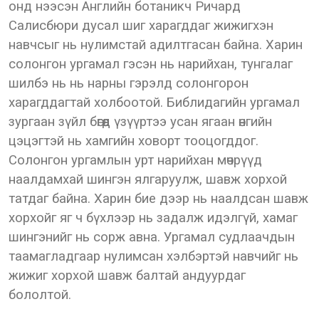
онд нээсэн Английн ботаникч Ричард
Салисбюри дусал шиг харагддаг жижигхэн
навчсыг нь нулимстай адилтгасан байна. Харин
солонгон ургамал гэсэн нь нарийхан, тунгалаг
шилбэ нь нь нарны гэрэлд солонгорон
харагддагтай холбоотой. Библидагийн ургамал
зургаан зүйл бөгөөд үзүүртээ усан ягаан өнгийн
цэцэгтэй нь хамгийн ховорт тооцогддог.
Солонгон ургамлын урт нарийхан мөчрүүд
наалдамхай шингэн ялгаруулж, шавж хорхой
татдаг байна. Харин бие дээр нь наалдсан шавж
хорхойг яг ч бүхлээр нь задалж идэлгүй, хамаг
шингэнийг нь сорж авна. Ургамал судлаачдын
таамагладгаар нулимсан хэлбэртэй навчийг нь
жижиг хорхой шавж балтай андуурдаг
бололтой.