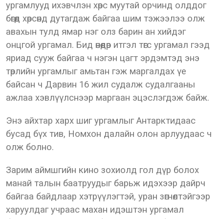
ургамлууд ихэвчлэн хөрс муутай орчинд олддог
бөгөөд хөрсөнд дутагдаж байгаа шим тэжээлээ олж
авахын тулд ямар нэг олз барин ан хийдэг
онцгой ургамал. Бид өнөөдөр итгэл төгс ургамал гээд
яриад сууж байгаа ч нэгэн цагт эрдэмтэд энэ
төрлийн ургамлыг амьтан гэж маргалдах үе
байсан ч Дарвин 16 жил судалж судалгааны
ажлаа хэвлүүлснээр маргаан эцэслэгдэж байж.
Энэ айхтар харх шиг ургамлыг Антарктидаас
бусад бүх тив, Номхон далайн олон арлуудаас ч
олж болно.
Зарим аймшгийн кино зохиолд гол дүр болох
манай талын баатруудыг барьж идэхээр дайрч
байгаа байдлаар хэтрүүлэгтэй, уран зөгнөлтэйгээр
харуулдаг учраас махан идэштэн ургамал