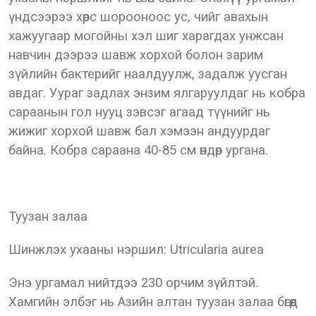
үндсээрээ хөрс шорооноос ус, чийг авахын
хажуугаар могойны хэл шиг харагдах унжсан
навчин дээрээ шавж хорхой болон зарим
зүйлийн бактерийг наалдуулж, задалж уусган
авдаг. Уураг задлах энзим ялгаруулдаг нь кобра
сараанын гол нууц зэвсэг агаад түүнийг нь
жижиг хорхой шавж бал хэмээн андуурдаг
байна. Кобра сараана 40-85 см өндөр ургана.
Туузан залаа
Шинжлэх ухааны нэршил: Utricularia aurea
Энэ ургамал нийтдээ 230 орчим зүйлтэй.
Хамгийн элбэг нь Азийн алтан туузан залаа бөгөөд