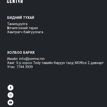
БИДНИЙ ТУХАЙ
Танилцуулга
Үйлчилгээний төрөл
Хамтрагч байгууллага
ХОЛБОО БАРИХ
Имэйл: info@joinme.mn
Хаяг: 5-р хороо Tedy төвийн баруун талд MOffice 2 давхарт
Утас: 7744 3939