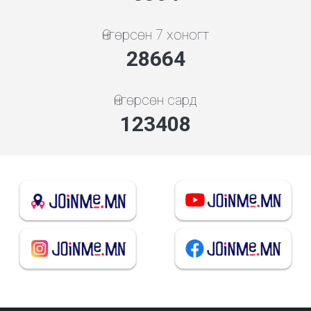
Өнгөрсөн 7 хоногт
30869
Өнгөрсөн сард
132901