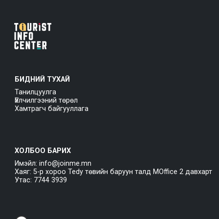
БИДНИЙ ТУХАЙ
Танилцуулга
Үйлчилгээний төрөл
Хамтрагч байгууллага
ХОЛБОО БАРИХ
Имэйл: info@joinme.mn
Хаяг: 5-р хороо Tedy төвийн баруун талд MOffice 2 давхарт
Утас: 7744 3939