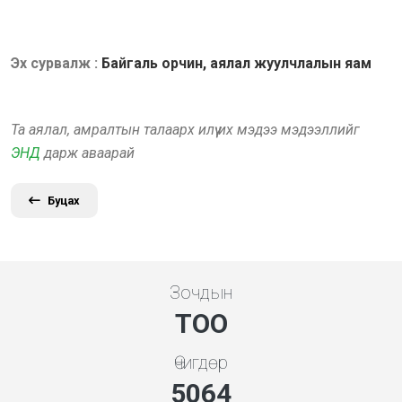
Эх сурвалж :
Байгаль орчин, аялал жуулчлалын яам
Та аялал, амралтын талаарх илүү их мэдээ мэдээллийг
ЭНД
дарж аваарай
Буцах
Зочдын
ТОО
Өчигдөр
5453