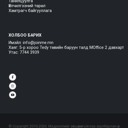
Танилцуулга
Үйлчилгээний төрөл
Хамтрагч байгууллага
ХОЛБОО БАРИХ
Имэйл: info@joinme.mn
Хаяг: 5-р хороо Tedy төвийн баруун талд MOffice 2 давхарт
Утас: 7744 3939
© Copyright 2010-
2026
. Мэдээллийг зөвшөөрөлгүйгээр хуулбарлан өөр