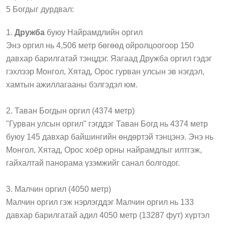
5 Богдыг дурдвал:
1.
Дружба
буюу Найрамдлийн оргил
Энэ оргил нь 4,506 метр бөгөөд ойролцоогоор 150
давхар барилгатай тэнцдэг. Яагаад Дружба оргил гэдэг
гэхлээр Монгол, Хятад, Орос гурван улсын эв нэгдэл,
хамтын ажиллагааны бэлгэдэл юм.
2. Таван Богдын оргил (4374 метр)
"Гурван улсын оргил" гэгддэг Таван Богд нь 4374 метр
буюу 145 давхар байшингийн өндөртэй тэнцэнэ. Энэ нь
Монгол, Хятад, Орос хоёр орны найрамдлыг илтгэж,
гайхалтай панорама үзэмжийг санал болгодог.
3. Малчин оргил (4050 метр)
Малчин оргил гэж нэрлэгддэг Малчин оргил нь 133
давхар барилгатай адил 4050 метр (13287 фут) хүртэл