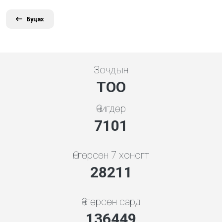
Буцах
Зочдын
ТОО
Өчигдөр
7608
Өнгөрсөн 7 хоногт
30226
Өнгөрсөн сард
146195