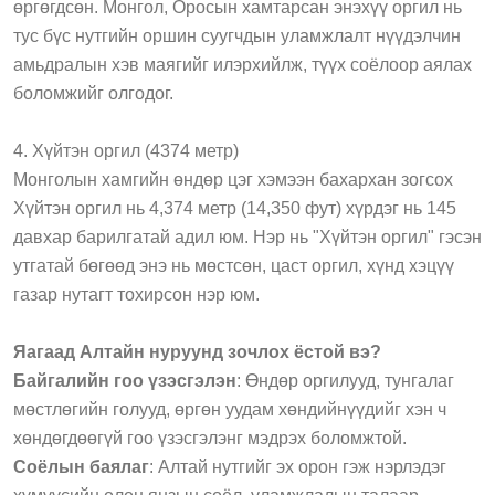
өргөгдсөн. Монгол, Оросын хамтарсан энэхүү оргил нь
тус бүс нутгийн оршин суугчдын уламжлалт нүүдэлчин
амьдралын хэв маягийг илэрхийлж, түүх соёлоор аялах
боломжийг олгодог.
4. Хүйтэн оргил (4374 метр)
Монголын хамгийн өндөр цэг хэмээн бахархан зогсох
Хүйтэн оргил нь 4,374 метр (14,350 фут) хүрдэг нь 145
давхар барилгатай адил юм. Нэр нь "Хүйтэн оргил" гэсэн
утгатай бөгөөд энэ нь мөстсөн, цаст оргил, хүнд хэцүү
газар нутагт тохирсон нэр юм.
Яагаад Алтайн нуруунд зочлох ёстой вэ?
Байгалийн гоо үзэсгэлэн
: Өндөр оргилууд, тунгалаг
мөстлөгийн голууд, өргөн уудам хөндийнүүдийг хэн ч
хөндөгдөөгүй гоо үзэсгэлэнг мэдрэх боломжтой.
Соёлын баялаг
: Алтай нутгийг эх орон гэж нэрлэдэг