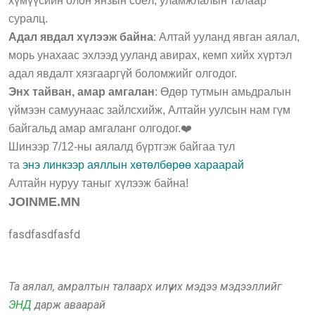
хүмүүсийн олон янзын соёл, уламжлалын талаар
суралц.
Адал явдал хүлээж байна
: Алтай ууланд явган аялал,
морь унахаас эхлээд ууланд авирах, кемп хийх хүртэл
адал явдалт хязгааргүй боломжийг олгодог.
Энх тайван, амар амгалан
: Өдөр тутмын амьдралын
үймээн самуунаас зайлсхийж, Алтайн уулсын нам гүм
байгальд амар амгаланг олгодог.❤️
Шинээр 7/12-ны аялалд бүртгэж байгаа тул
та
энэ линкээр аяллын хөтөлбөрөө хараарай
Алтайн нуруу таныг хүлээж байна!
JOINME.MN
fasdfasdfasfd
Та аялал, амралтын талаарх илүү их мэдээ мэдээллийг
ЭНД
дарж аваарай