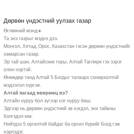
Дөрвөн үндэстний уулзах газар
Өглөөний мэнд☀️
Та энэ газрыг мэднэ дээ.
Монгол, Хятад, Орос, Казахстан гэсэн дөрвөн үндэстнийг
хамарсан газар.
Эр тай шан, Алтайские горы, Алтай Тағлири гэх зэрэг
олон нэртэй.
Өнөөдөр танд Алтай 5 Богдыг талаарх сонирхолтой
мэдээлэл хүргэе.
Алтай яагаад өвөрмөц вэ?
Алтайн нуруу бол зүгээр нэг нуруу биш;
Эдгээр нь дөрвөн үндэстний эв нэгдэл, энх тайвны
бэлгэдэл юм.
Нийтдээ 5 оргилтой байдаг ба оргил бүрийг Богд гэж
нэрлэдэг.