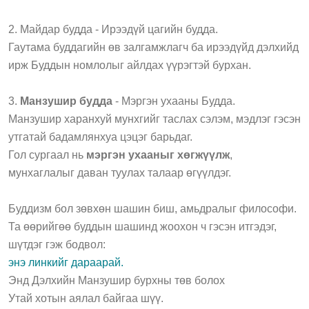
2. Майдар будда - Ирээдүй цагийн будда.
Гаутама буддагийн өв залгамжлагч ба ирээдүйд дэлхийд
ирж Буддын номлолыг айлдах үүрэгтэй бурхан.
3.
Манзушир будда
- Мэргэн ухааны Будда.
Манзушир харанхуй мунхгийг таслах сэлэм, мэдлэг гэсэн
утгатай бадамлянхуа цэцэг барьдаг.
Гол сургаал нь
мэргэн ухааныг хөгжүүлж
,
мунхаглалыг даван туулах талаар өгүүлдэг.
Буддизм бол зөвхөн шашин биш, амьдралыг философи.
Та өөрийгөө буддын шашинд жоохон ч гэсэн итгэдэг,
шүтдэг гэж бодвол:
энэ линкийг дараарай.
Энд Дэлхийн Манзушир бурхны төв болох
Утай хотын аялал байгаа шүү.