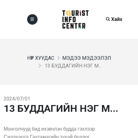
Хайх
НҮҮР ХУУДАС
МЭДЭЭ МЭДЭЭЛЭЛ
13 БУДДАГИЙН НЭГ М...
2024/07/01
13 БУДДАГИЙН НЭГ М...
Монголчууд бид ихэвчлэн будда гэхлээр
Сиддхарта Гаутамагийн тухай боддог.