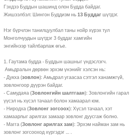
Гэхдээ Буддын шашинд олон Будда байдаг.
Жишээлбэл: Шингон Буддизм нь
13 Буддаг
шүтдэг.
Нэг бүрчлэн танилцуулбал таны нойр хүрэх тул
Монголчуудын шүтдэг 3 буддаг хамгийн
энгийнээр тайлбарлаж өгье.
1. Гаутама будда - Буддын шашныг үндэслэгч.
Амьдралын дөрвөн эрхэм үнэнийг хэлсэн нь:
- Дукха (
зовлон
): Амьдрал угаасаа сэтгэл ханамжгүй,
зовлонгоор дүүрэн байдаг.
- Самудаяа (
Зовлонгийн шалтгаан
): Зовлонгийн гарал
үүсэл нь хүсэл тачаал болон хамаарал юм.
- Ниродха (
Зовлонг зогсоох
): Хүсэл тачаал, хэт
хамаарлыг арилгах замаар зовлонг дуусгаж болно.
- Магга (
Зовлонг арилгах зам
): Эрхэм найман зам нь
зовлонг зогсооход хүргэдэг ... .