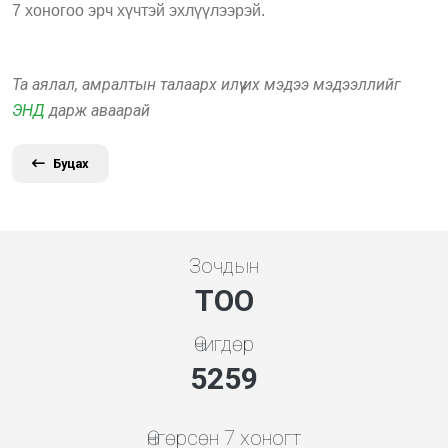
7 хоногоо эрч хүчтэй эхлүүлээрэй.
Та аялал, амралтын талаарх илүү их мэдээ мэдээллийг
ЭНД
дарж аваарай
Буцах
Зочдын
ТОО
Өчигдөр
5648
Өнгөрсөн 7 хоногт