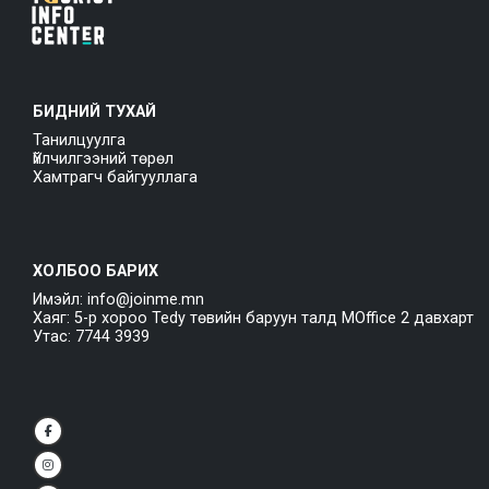
БИДНИЙ ТУХАЙ
Танилцуулга
Үйлчилгээний төрөл
Хамтрагч байгууллага
ХОЛБОО БАРИХ
Имэйл: info@joinme.mn
Хаяг: 5-р хороо Tedy төвийн баруун талд MOffice 2 давхарт
Утас: 7744 3939