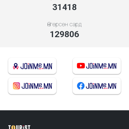
33745
Өнгөрсөн сард
139421