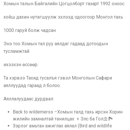
Хомын талын Байгалийн Цогцолборт газарт 1992 оноос
хойш дахин нутагшуулж эхлээд одоогоор Монгол тахь
1000 гаруй болж чадсан.
Энэ тоо Хомын тал руу аялдаг гадаад дотоодын
тусламжтай
ихээхэн өссөөр.
Та хэрвээ Тахид тусалъя гэвэл Монголын Сафари
аяллуудад гараад л болоо.
Аяллалуудаас дурдвал:
Back to wildernerss –Хомын талд тахь ирсэн Хорин
жилийн замналтай танилцах + Элс ба Гол⛱️🏞️
Зэрлэг амьтан ажиглах аялал (Bird and wildlife