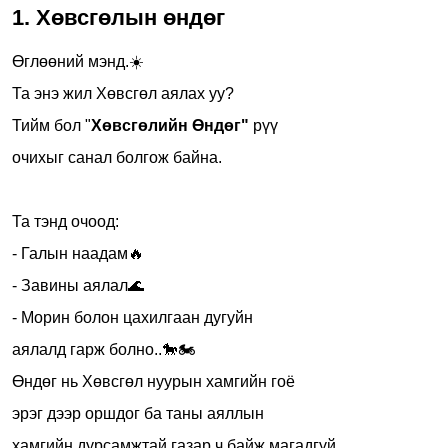
1. Хөвсгөлын өндөг
Өглөөний мэнд.☀️
Та энэ жил Хөвсгөл аялах уу?
Тийм бол "
Хөвсгөлийн Өндөг"
рүү
очихыг санал болгож байна.
Та тэнд очоод:
- Галын наадам🔥
- Завины аялал🌊
- Морин болон цахилгаан дугуйн
аялалд гарж болно..🐎🏍️
Өндөг нь Хөвсгөл нуурын хамгийн гоё
эрэг дээр оршдог ба таны аяллын
хамгийн дурсамжтай газар ч байж магадгүй ...