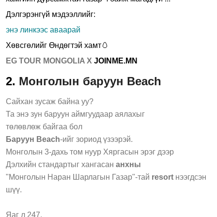
Дэлгэрэнгүй мэдээллийг:
энэ линкээс аваарай
Хөвсгөлийг Өндөгтэй хамт🥚
EG TOUR MONGOLIA X
JOINME.MN
2.
Монголын баруун Beach
Сайхан зусаж байна уу?
Та энэ зун баруун аймгуудаар аялахыг
төлөвлөж байгаа бол
Баруун Beach
-ийг зориод үзээрэй.
Монголын 3-дахь том нуур Хяргасын эрэг дээр
Дэлхийн стандартыг хангасан
анхны
"Монголын Наран Шарлагын Газар"-тай
resort
нээгдсэн
шүү.
Яаг л 247.