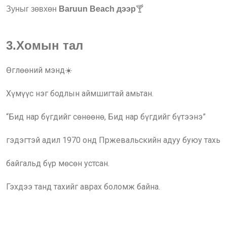
Зуныг зөвхөн
Baruun Beach дээр
🍸
3.Хомын тал
Өглөөний мэнд☀️
Хүмүүс нэг бодлын аймшигтай амьтан.
“Бид нар бүгдийг сөнөөнө, Бид нар бүгдийг бүтээнэ”
гэдэгтэй адил 1970 онд Пржевальскийн адуу буюу тахь
байгальд бүр мөсөн устсан.
Гэхдээ танд тахийг аврах боломж байна.