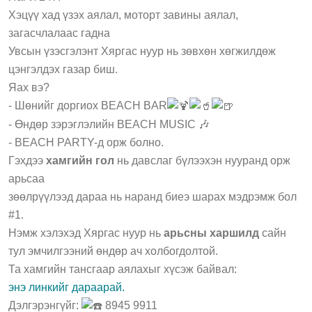
Хэцүү хад үзэх аялал, моторт завины аялал,
загасчлалаас гадна
Увсын үзэсгэлэнт Хяргас нуур нь зөвхөн хөгжилдөж
цэнгэлдэх газар биш.
Яах вэ?
- Шөнийг доргиох BEACH BAR
- Өндөр зэрэглэлийн BEACH MUSIC 🎶
- BEACH PARTY-д орж болно.
Гэхдээ
хамгийн гол
нь давслаг бүлээхэн нууранд орж
арьсаа
зөөлрүүлээд дараа нь
наранд биеэ шарах мэдрэмж бол
#1.
Нэмж хэлэхэд Хяргас нуур нь
арьсны харшилд
сайн
тул эмчилгээний өндөр ач холбогдолтой.
Та хамгийн тансгаар аялахыг хүсэж байвал:
энэ линкийг дараарай
.
Дэлгэрэнгүйг:
8945 9911