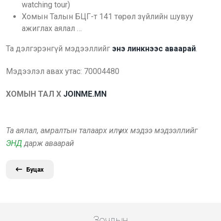
watching tour)
Хомын Талын БЦГ-т 141 төрөл зүйлийн шувуу
ажиглах аялал …
Та дэлгэрэнгүй мэдээллийг
энэ линкнээс аваарай
.
Мэдээлэл авах утас: 70004480
ХОМЫН ТАЛ X
JOINME.MN
Та аялал, амралтын талаарх илүү их мэдээ мэдээллийг
ЭНД
дарж аваарай
Буцах
Зочдын