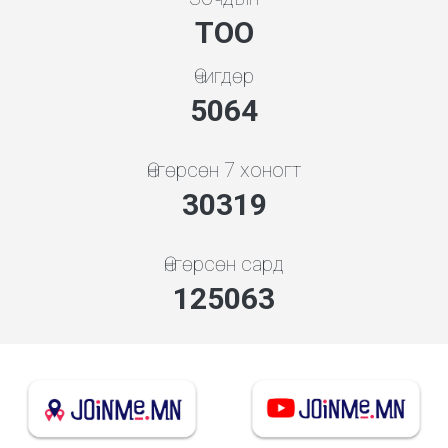
ТОО
Өчигдөр
5648
Өнгөрсөн 7 хоногт
33818
Өнгөрсөн сард
139494