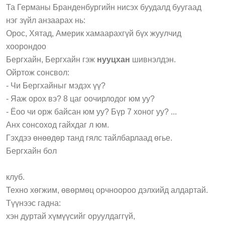
Та Германы Бранденбургийн нисэх буудалд буугаад
нэг зүйл анзаарах нь:
Орос, Хятад, Америк хамаарахгүй бүх жуулчид
хоорондоо
Бергхайн, Бергхайн гэж
нууцхан
шивнэлдэн.
Ойртож сонсвол:
- Чи Бергхайныг мэдэх үү?
- Яаж орох вэ? 8 цаг оочирлодог юм уу?
- Ёоо чи орж байсан юм уу? Бүр 7 хоног уу? ...
Анх сонсоход гайхдаг л юм.
Гэхдээ өнөөдөр танд гялс тайлбарлаад өгье.
Бергхайн бол
клуб.
Техно хөгжим, өвөрмөц орчноороо дэлхийд алдартай.
Түүнээс гадна:
хэн дуртай хүмүүсийг оруулдаггүй,