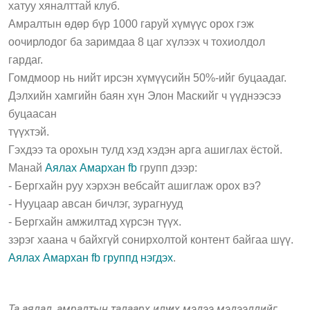
хатуу хяналттай клуб.
Амралтын өдөр бүр 1000 гаруй хүмүүс орох гэж
оочирлодог ба заримдаа 8 цаг хүлээх ч тохиолдол
гардаг.
Гомдмоор нь нийт ирсэн хүмүүсийн 50%-ийг буцаадаг.
Дэлхийн хамгийн баян хүн Элон Маскийг ч үүднээсээ
буцаасан
түүхтэй.
Гэхдээ та орохын тулд хэд хэдэн арга ашиглах ёстой.
Манай
Аялах Амархан fb
групп дээр:
- Бергхайн руу хэрхэн вебсайт ашиглаж орох вэ?
- Нууцаар авсан бичлэг, зурагнууд
- Бергхайн амжилтад хүрсэн түүх.
зэрэг хаана ч байхгүй сонирхолтой контент байгаа шүү.
Аялах Амархан fb группд нэгдэх
.
Та аялал, амралтын талаарх илүү их мэдээ мэдээллийг