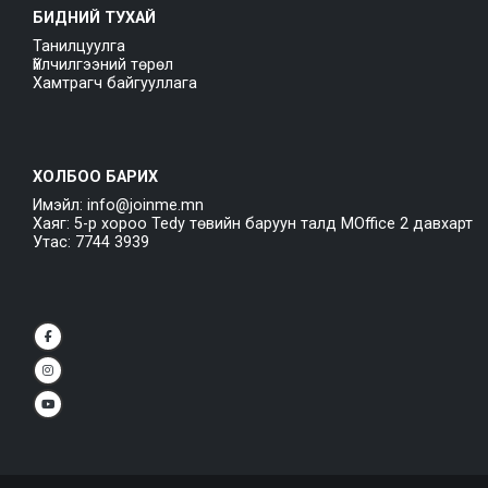
БИДНИЙ ТУХАЙ
Танилцуулга
Үйлчилгээний төрөл
Хамтрагч байгууллага
ХОЛБОО БАРИХ
Имэйл: info@joinme.mn
Хаяг: 5-р хороо Tedy төвийн баруун талд MOffice 2 давхарт
Утас: 7744 3939