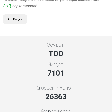
ЭНД
дарж аваарай
Буцах
Зочдын
ТОО
Өчигдөр
7608
Өнгөрсөн 7 хоногт
28246
Өнгөрсөн сард