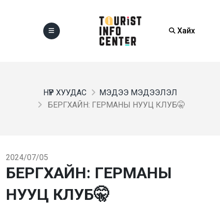
Хайх
НҮҮР ХУУДАС
МЭДЭЭ МЭДЭЭЛЭЛ
БЕРГХАЙН: ГЕРМАНЫ НУУЦ КЛУБ🤫
2024/07/05
БЕРГХАЙН: ГЕРМАНЫ
НУУЦ КЛУБ🤫