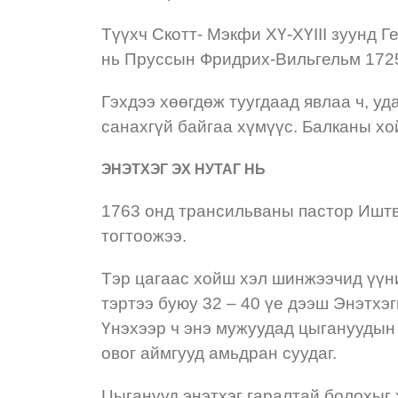
Түүхч Скотт- Мэкфи XҮ-XҮIII зуунд 
нь Пруссын Фридрих-Вильгельм 1725 
Гэхдээ хөөгдөж туугдаад явлаа ч, уд
санахгүй байгаа хүмүүс. Балканы хо
ЭНЭТХЭГ ЭХ НУТАГ НЬ
1763 онд трансильваны пастор Иштв
тогтоожээ.
Тэр цагаас хойш хэл шинжээчид үүн
тэртээ буюу 32 – 40 үе дээш Энэтхэ
Үнэхээр ч энэ мужуудад цыгануудын 
овог аймгууд амьдран суудаг.
Цыганууд энэтхэг гаралтай болохыг