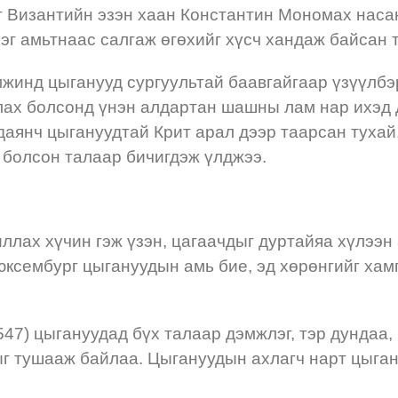
 Византийн эзэн хаан Константин Мономах насан
лэг амьтнаас салгаж өгөхийг хүсч хандаж байсан 
жинд цыганууд сургуультай баавгайгаар үзүүлбэр
лах болсонд үнэн алдартан шашны лам нар ихэд 
янч цыгануудтай Крит арал дээр таарсан тухай,
х болсон талаар бичигдэж үлджээ.
лах хүчин гэж үзэн, цагаачдыг дуртайяа хүлээн
юксембург цыгануудын амь бие, эд хөрөнгийг хам
47) цыгануудад бүх талаар дэмжлэг, тэр дундаа, 
ыг тушааж байлаа. Цыгануудын ахлагч нарт цыган