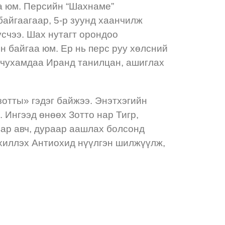
аа юм. Персийн “Шахнаме”
байгаагаар, 5-р зуунд хаанчилж
үсчээ. Шах нутагт орондоо
өн байгаа юм. Ер нь перс руу хөлсний
эд чухамдаа Иранд танилцан, ашиглах
зотты» гэдэг байжээ. Энэтхэгийн
 Ингээд өнөөх Зотто нар Тигр,
вар авч, дураар аашлах болсонд
хиллэх Антиохид нүүлгэн шилжүүлж,