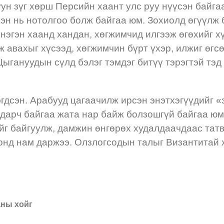
ун зүг хөрш Персийн хаант улс руу нүүсэн байг
эн нь нотолгоо болж байгаа юм. Зохиолд өгүүлж 
нэгэн хаанд хандан, хөгжимчид илгээж өгөхийг х
 авахыг хүсээд, хөгжимчин бүрт үхэр, илжиг өгс
. Цыгануудын сүлд бэлэг тэмдэг битүү тэрэгтэй т
гдсэн. Арабууд цагаачилж ирсэн энэтхэгүүдийг «
ьдарч байгаа жата нар байж болзошгүй байгаа юм.
йг байгуулж, дамжин өнгөрөх худалдаачдаас тат
онд нам даржээ. Олзлогсодын талыг Византитай 
аны хойг