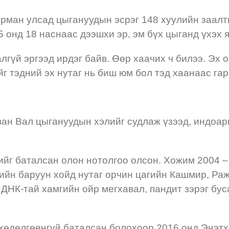
Герман улсад цыгануудын эсрэг 148 хуулийн заал
онд 18 наснаас дээшхи эр, эм бүх цыганд үхэх я
алгүй эргээд ирдэг байв. Өөр хаачих ч билээ. Эх 
йг тэдний эх нутаг нь биш юм бол тэд хаанаас га
ан Вал цыгануудын хэлийг судлаж үзээд, индоари
ийг баталсан олон нотолгоо олсон. Хожим 2004 –
гийн баруун хойд нутаг орчин цагийн Кашмир, Ра
ДНК-тай хамгийн ойр мегхавал, пандит зэрэг бус
 хөдөлгөөнгүй баталсан болохоор 2016 онд Энэтх