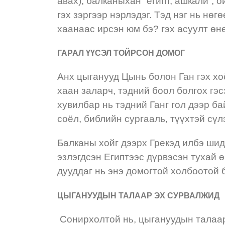
авах), балканыхан “египт, ашкали”, 
гэх зэргээр нэрлэдэг. Тэд нэг нь нөг
хаанаас ирсэн юм бэ? гэх асуулт өн
ГАРАЛ ҮҮСЭЛ ТОЙРСОН ДОМОГ
Анх цыганууд Цынь болон Ган гэх х
хаан заларч, тэдний боол болгох гэс
хувилбар нь тэдний Ганг гол дээр ба
соёл, библийн сургааль, түүхтэй сү
Балканы хойг дээрх Грекэд илбэ шид
эзлэгдсэн Египтээс дүрвэсэн тухай өг
дууддаг нь энэ домогтой холбоотой 
ЦЫГАНУУДЫН ТАЛААР ЭХ СУРВАЛЖИД
Сонирхолтой нь, цыгануудын талаар