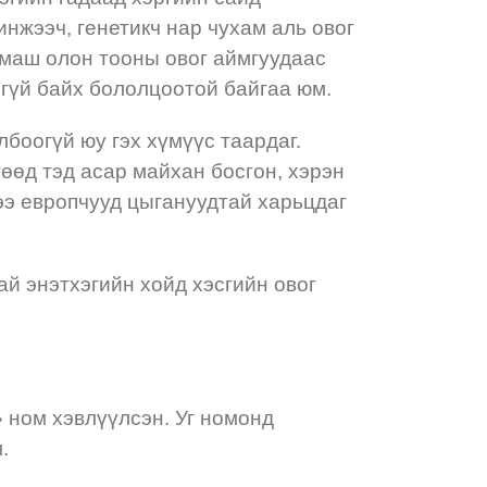
инжээч, генетикч нар чухам аль овог
 маш олон тооны овог аймгуудаас
ээгүй байх бололцоотой байгаа юм.
боогүй юу гэх хүмүүс таардаг.
өөд тэд асар майхан босгон, хэрэн
тээ европчууд цыгануудтай харьцдаг
й энэтхэгийн хойд хэсгийн овог
 ном хэвлүүлсэн. Уг номонд
м.