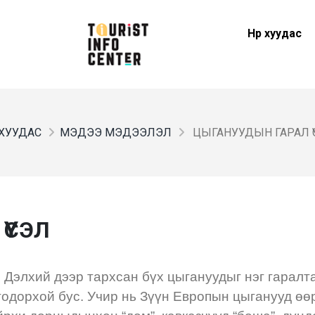
Нүүр хуудас
Р ХУУДАС
МЭДЭЭ МЭДЭЭЛЭЛ
ЦЫГАНУУДЫН ГАРАЛ Ү
ҮСЭЛ
 Дэлхий дээр тархсан бүх цыгануудыг нэг гаралт
 тодорхой бус. Учир нь Зүүн Европын цыганууд өө