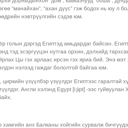
ойрхи дорныдынхон “дом”, кавказчууд “боша”, дунда
өөгөө “манайхан”, “ахан дүүс” гэж бодох нь юу л б
өөдрийн нэвтрүүлгийн сэдэв юм.
оёр голын дэргэд Египтэд амьдардаг байсан. Еги
энд тэд эсэргүүцэн нутгаа орхин, дэлхийд тархсан
йрлах Цы гэх арлаас ирсэн гэх яриа бий. Энэ мэт
лэлдэн нэлээд гаждаг бололтой байгаа юм.
, циркийн үзүүлбэр үзүүлдэг Египтээс гаралтай 
үүлдэг. Англи хэлэнд Egypt [i:jipt] -ээс гуйвуул
байх.
 хамгийн анх Балканы хойгийн сурвалж бичгүүдэд