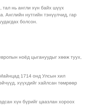
, тал нь англи хүн байх шүүх
. Английн нутгийн тэнүүлчид, гар
уудагдах болсон.
 европын ноёд цыгануудыг хөөж туух,
 Майнцад 1714 онд Улсын хил
эйчүүд, хүүхдийг хайлсан төмрөөр
вдсан хүн бүрийг цаазлан хороох