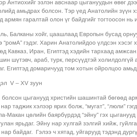
ор Антиохийг эзлэн авснаар цыгануудын өвөг дээ
олийд амьдрах болсон. Тэр үед Анатолийн зүүн х
 армян гаралтай олон үг байдгийг тогтоосон нь 
ль, Балканы хойг, цаашлаад Европын бусад орнуу
 “ромА” гэдэг. Харин Анатолийдоо үлдсэн хэсэг
өд Кавказ, Иран, Египтэд хэдийн тархаад амжса
шин шүтэвч, араб, турк, персүүдтэй холилдолгүй
г. Египтэд домаричууд том хотын ойролцоо амьд
дэл V – XV зуун
 болсон цыганууд христийн шашинтай бөгөөд ар
нар таджик хэлээр ярих болж, “мугат”, “люли” гэг
ла-Макан цөлийн баярбүрдэд “эйну” гэх цыганууд 
улан ярьдаг. Эйну нар хулгай зэлгий хийж, гуйлг
ч нар байдаг. Гэлээ ч хятад, уйгарууд тэдэнд дур