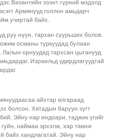
дэс Византийн эзэнт гүрний мэдэлд
эсэгт Армянууд голлон амьдарч
ийм учиртай байх.
д руу нүүн, тархан суурьших болов.
 хожим османы туркуудад булаан
н. Лалын орнуудад тархсан цыганууд
 амьдардаг. Израильд удирдлагуудтай
ардаг.
мянуудаасаа айхтар ялгараад
дэх болсон. Хятадын баруун зүгт
бий. Эйну нар индоари, таджик үгийг
а гуйн, наймаа эрхэлж, хар тамхи
гүй байх хандлагатай. Эйну нар