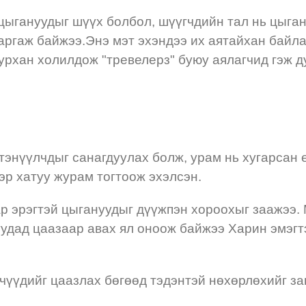
цыгануудыг шүүх болбол, шүүгчдийн тал нь цыган
ргаж байжээ.Энэ мэт эхэндээ их аятайхан байлаа
уурхан холилдож "тревелерз" буюу аялагчид гэж д
д тэнүүлчдыг санагдуулах болж, урам нь хугарсан
эр хатуу журам тогтоож эхэлсэн.
р эрэгтэй цыгануудыг дүүжпэн хороохыг заажээ.
уудад цаазаар авах ял оноож байжээ Харин эмэгт
чүүдийг цаазлах бөгөөд тэдэнтэй нөхөрлөхийг за