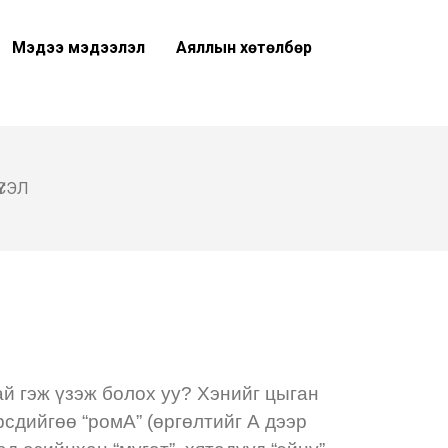
Мэдээ мэдээлэл
Аяллын хөтөлбөр
ҮСЭЛ
ай гэж үзэж болох уу? Хэнийг цыган
рсдийгөө “ромА” (өргөлтийг А дээр