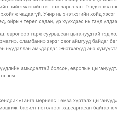
ийн нийгэмлэгийн нэг гэж зарласан. Гэхдээ хэл ш
рхойлж чадаагүй. Учир нь энэтхэгийн хойд хэсэг
үед, ойрын төрөл садан, үр хүүхдээс нь тэнд үлд
аг, европоор тарж суурьшсан цыгануудтай тэд хол
мати», «ламбани» зэрэг овог аймгууд байдаг бөг
лэн нүүдэллэн амьдардаг. Энэтхэгүүд энэ хүмүүс
нүүдлийн амьдралтай болсон, европын цыгануудта
 нь юм.
Кендрик «Ганга мөрнөөс Темза хүртэлх цыганууд»
мөшгиж, барилт нотолгоог хавсаргасан байгаа ю