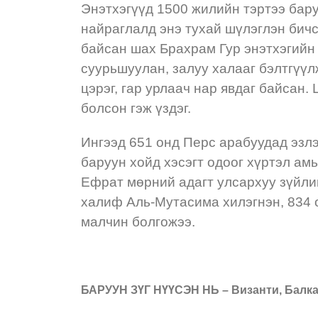
Энэтхэгүүд 1500 жилийн тэртээ бару
найраглалд энэ тухай шүлэглэн бичс
байсан шах Брахрам Гур энэтхэгийн 
суурьшуулан, залуу халааг бэлтгүүлж
цэрэг, гар урлаач нар явдаг байсан
болсон гэж үздэг.
Ингээд 651 онд Перс арабуудад эзлэ
баруун хойд хэсэгт одоог хүртэл ам
Ефрат мөрний адагт улсархуу зүйли
халиф Аль-Мутасима хилэгнэн, 834 
малчин болгожээ.
БАРУУН ЗҮГ НҮҮСЭН НЬ – Византи, Балк