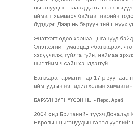
цыгануудыг гадаад дахь энэтхэгчүүд
аймагт хамаарч байгааг нарийн тодо
бүрддэг. Дээр нь баруун тийш нүүх 
Энэтхэгт одоо хэрнээ цыганууд байд
Энэтхэгийн умардад «банжара», «гар
хэсүүчилж, гуйлга гуйн, наймаа эрх
шиг тйим ч сайн ханддаггүй .
Банжара-гармати нар 17-р зуунаас 
аймгуудын нэг адил холын хамаатан
БАРУУН ЗҮГ НҮҮСЭН НЬ - Перс, Араб
2004 онд Британийн түүхч Дональд 
Европын цыгануудын гарал үүслийг 