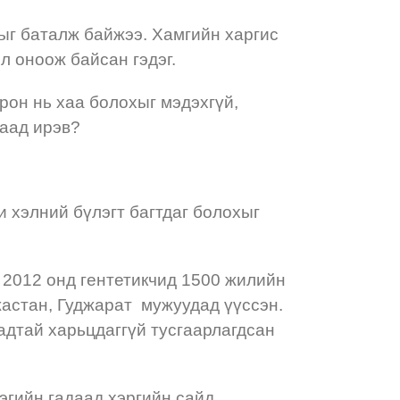
тыг баталж байжээ. Хамгийн харгис
л оноож байсан гэдэг.
орон нь хаа болохыг мэдэхгүй,
раад ирэв?
 хэлний бүлэгт багтдаг болохыг
 2012 онд гентетикчид 1500 жилийн
жастан, Гуджарат мужуудад үүссэн.
адтай харьцдаггүй тусгаарлагдсан
эгийн гадаад хэргийн сайд