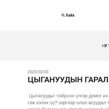
Хайх
НҮҮ
2025/02/03
ЦЫГАНУУДЫН ГАРАЛ Ү
Цыгануудыг тойрсон үлгэр домог их.
гэж хэлэх үү? зэргээр олон асуудал