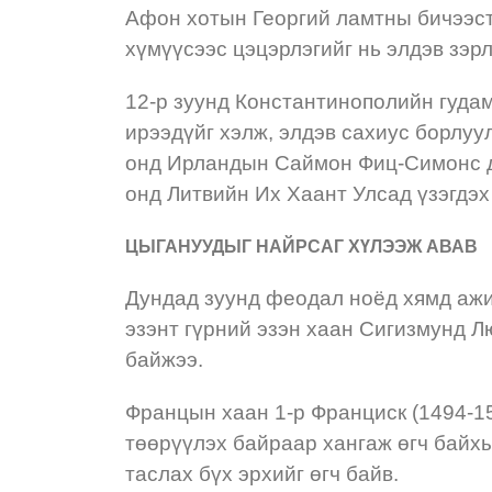
Афон хотын Георгий ламтны бичээст
хүмүүсээс цэцэрлэгийг нь элдэв зэр
12-р зуунд Константинополийн гудам
ирээдүйг хэлж, элдэв сахиус борлуу
онд Ирландын Саймон Фиц-Симонс да
онд Литвийн Их Хаант Улсад үзэгдэ
ЦЫГАНУУДЫГ НАЙРСАГ ХҮЛЭЭЖ АВАВ
Дундад зуунд феодал ноёд хямд ажил
эзэнт гүрний эзэн хаан Сигизмунд Л
байжээ.
Францын хаан 1-р Франциск (1494-15
төөрүүлэх байраар хангаж өгч байх
таслах бүх эрхийг өгч байв.