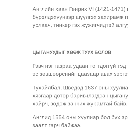
Английн хаан Генрих VI (1421-1471) 
бүрэлдэхүүнээр шүүлгэх захирамж га
урлаач, тинкер гэх жүжигчидтэй алг
ЦЫГАНУУДЫГ ХӨӨЖ ТУУХ БОЛОВ
Гэвч нэг газраа удаан тогтдоггүй тэ
эс зөвшөөрснийг цаазаар авах зэргэ
Тухайлбал, Шведэд 1637 оны хуулиа
хязгаар дотор баривчлагдсан цыган
хайрч, зодож занчих журамтай байв.
Англид 1554 оны хуулиар бол бүх эр
заалт гарч байжээ.