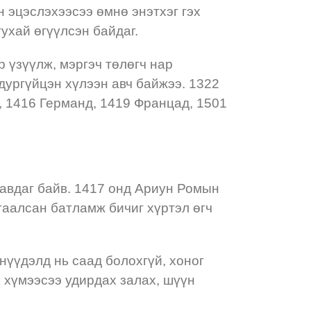
 эцэслэхээсээ өмнө энэтхэг гэх
тухай өгүүлсэн байдаг.
 үзүүлж, мэргэч төлөгч нар
дургүйцэн хүлээн авч байжээ. 1322
 1416 Германд, 1419 Францад, 1501
 авдаг байв. 1417 онд Ариун Ромын
гаалсан батламж бичиг хүртэл өгч
нүүдэлд нь саад болохгүй, хоног
 хүмээсээ удирдах залах, шүүн