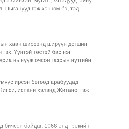
д азийнхан “мугат”, хятадууд “эйну”
ол. Цыганууд гэж хэн юм бэ, тэд
птын хаан ширээнд ширүүн догшин
 гэх. Үүнтэй төстэй бас нэг
 яриа нь нүүж очсон газрын нутгийн
хүмүүс ирсэн бөгөөд арабуудад
ан Жипси, испани хэлэнд Житано гэж
 бичсэн байдаг. 1068 онд грекийн