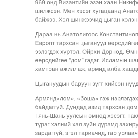
969 онд Византийн эзэн хаан Никиф
шилжсэн. Мөн хэсэг хугацаанд Анат
байжээ. Хэл шинжээчид цыган хэлэнд
Дараа нь Анатолигоос Константиноп
Европт тархсан цыганууд өөрсдийгөө
эзлэгдэх хүртэл, Ойрхи Дорнод, Өмн
өөрсдийгөө “дом” гэдэг. Исламын ша
хамтран ажиллаж, армид алба хашда
Цыгануудын баруун зүгт хийсэн нүү
Армянд«лом», «боша» гэж нэрлэгдэх
байдаггүй. Дундад азид тархсан дом 
Тянь-Шань уулсын өмнөд хэсэгт, Так
түрэг хэлний хэл зүйн дүрэмд захиру
зардаггүй, эгэл тариачид, гар урлаа