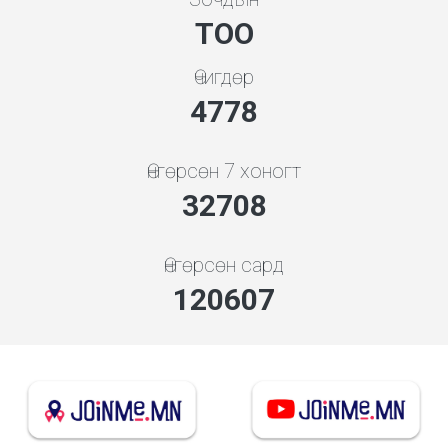
ТОО
Өчигдөр
5119
Өнгөрсөн 7 хоногт
35044
Өнгөрсөн сард
129885