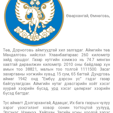
Өвөрхангай, Өмнөговь,
Төв, Дорноговь аймгуудтай хил залгадаг. Аймгийн төв
Мандалговь нийслэл Улаанбаатараас 260 километр
зайд оршдог. Газар нутгийн хэмжээ нь 74.7 мянган
хавтгай дөрвөлжин километр. 2010 оны байдлаар хүн
амын тоо 38821, малын тоо толгой 1111500. Засаг
захиргааны нэгжийн хувьд 15 сум, 65 багтай. Дундговь
аймаг 1942 онд “Ембүү дэрсэн ус” гэдэг газар
байгуулагдсан. Аймгийн нутаг дэвсгэрийн хойт хэсэг
хуурай хээрийн бүсэд, урд хэсэг цөлөрхөг хээрийн
бүсэд багтдаг.
Тус аймагт Дэлгэрхангай, Адаацаг, Их бага газрын чулуу
зэрэг үзэсгэлэнт ховор сонин тогтоцтой уулууд,
Эргэнэг, Нэмнээ, Хайрхан, Загийн усны хоолой зэрэг