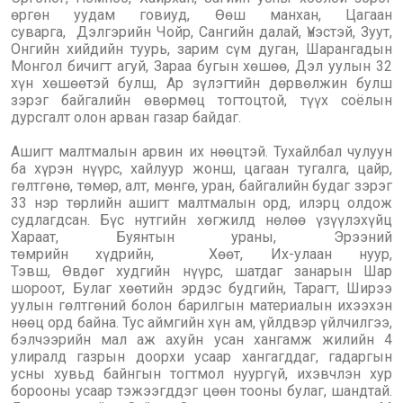
өргөн уудам говиуд, Өөш манхан, Цагаан
суварга, Дэлгэрийн Чойр, Сангийн далай, Үнэстэй, Зуут,
Онгийн хийдийн туурь, зарим сүм дуган, Шарангадын
Монгол бичигт агуй, Зараа бугын хөшөө, Дэл уулын 32
хүн хөшөөтэй булш, Ар зүлэгтийн дөрвөлжин булш
зэрэг байгалийн өвөрмөц тогтоцтой, түүх соёлын
дурсгалт олон арван газар байдаг.
Ашигт малтмалын арвин их нөөцтэй. Тухайлбал чулуун
ба хүрэн нүүрс, хайлуур жонш, цагаан тугалга, цайр,
гөлтгөнө, төмөр, алт, мөнгө, уран, байгалийн будаг зэрэг
33 нэр төрлийн ашигт малтмалын орд, илэрц олдож
судлагдсан. Бүс нутгийн хөгжилд нөлөө үзүүлэхүйц
Хараат, Буянтын ураны, Эрээний
төмрийн хүдрийн, Хөөт, Их-улаан нуур,
Тэвш, Өвдөг худгийн нүүрс, шатдаг занарын Шар
шороот, Булаг хөөтийн эрдэс будгийн, Тарагт, Ширээ
уулын гөлтгөний болон барилгын материалын ихээхэн
нөөц орд байна. Тус аймгийн хүн ам, үйлдвэр үйлчилгээ,
бэлчээрийн мал аж ахуйн усан хангамж жилийн 4
улиралд газрын доорхи усаар хангагддаг, гадаргын
усны хувьд байнгын тогтмол нуургүй, ихэвчлэн хур
борооны усаар тэжээгддэг цөөн тооны булаг, шандтай.