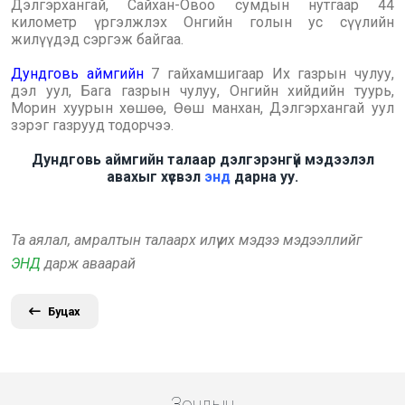
Дэлгэрхангай, Сайхан-Овоо сумдын нутгаар 44
километр үргэлжлэх Онгийн голын ус сүүлийн
жилүүдэд сэргэж байгаа.
Дундговь аймгийн
7 гайхамшигаар Их газрын чулуу,
дэл уул, Бага газрын чулуу, Онгийн хийдийн туурь,
Морин хуурын хөшөө, Өөш манхан, Дэлгэрхангай уул
зэрэг газрууд тодорчээ.
Дундговь аймгийн талаар дэлгэрэнгүй мэдээлэл
авахыг хүсвэл
энд
дарна уу.
Та аялал, амралтын талаарх илүү их мэдээ мэдээллийг
ЭНД
дарж аваарай
Буцах
Зочдын