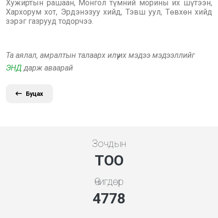
Хужиртын рашаан, Монгол түмний морины их шүтээн,
Хархорум хот, Эрдэнэзуу хийд, Тэвш уул, Төвхөн хийд
зэрэг газрууд тодорчээ.
Та аялал, амралтын талаарх илүү их мэдээ мэдээллийг
ЭНД
дарж аваарай
Буцах
Зочдын
ТОО
Өчигдөр
5119