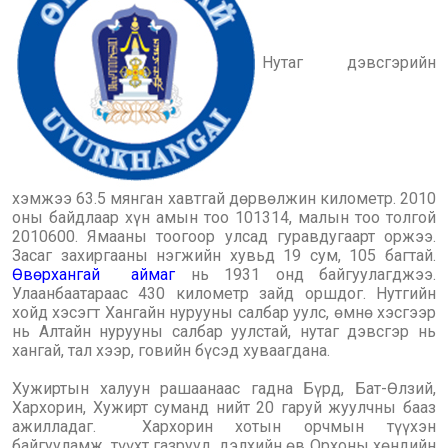
Нутаг дэвсгэрийн
хэмжээ 63.5 мянган хавтгай дөрвөлжин километр. 2010
оны байдлаар хүн амын тоо 101314, малын тоо толгой
2010600. Ямааны тоогоор улсад гуравдугаарт оржээ.
Засаг захиргааны нэгжийн хувьд 19 сум, 105 багтай.
Өвөрхангай
аймаг
нь 1931 онд байгуулагджээ.
Улаанбаатараас 430 километр зайд оршдог. Нутгийн
хойд хэсэгт Хангайн нурууны салбар уулс, өмнө хэсгээр
нь Алтайн нурууны салбар уулстай, нутаг дэвсгэр нь
хангай, тал хээр, говийн бүсэд хуваагдана.
Хужиртын халуун рашаанаас гадна Бүрд, Бат-Өлзий,
Хархорин, Хужирт суманд нийт 20 гаруй жуулчны бааз
ажилладаг.
Хархорин хотын орчмын түүх‎эн
байгууламж, түүхт газрууд, д‎элхийн өв Орхоны хөндийн