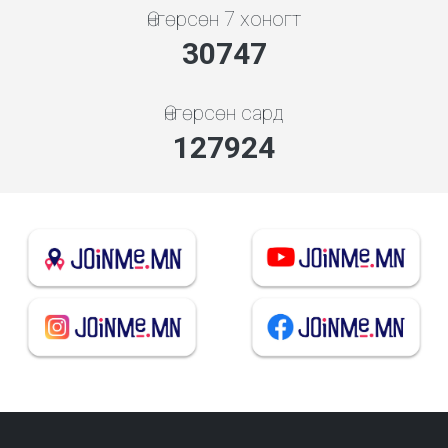
Өнгөрсөн 7 хоногт
32943
Өнгөрсөн сард
137061