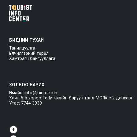
БИДНИЙ ТУХАЙ
Танилцуулга
Үйлчилгээний төрөл
Хамтрагч байгууллага
ХОЛБОО БАРИХ
Имэйл: info@joinme.mn
Хаяг: 5-р хороо Tedy төвийн баруун талд MOffice 2 давхарт
Утас: 7744 3939