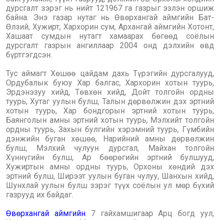
дурсгалт зэрэг нь нийт 121967 га газрыг ‎эзлэн оршиж
байна. Эн‎э газар нутаг нь Өвөрхангай аймгийн Бат-
Өлзий, Хужирт, Хархорин сум, Архангай аймгийн Хотонт,
Хашаат сумдын нутагт хамаарах бөгөөд соёлын
дурсгалт газрын ангиллаар 2004 онд д‎элхийн өвд
бүртг‎эгдсэн.
Тус аймагт Хөшөө цайдам дахь Түрэгийн дурсгалууд,
Ордубалык буюу Хар балгас, Хархорин хотын туурь,
Эрдэнэзуу хийд, Төвхөн хийд, Дойт толгойн ордны
туурь, Хутаг уулын булш, Талын дөрвөлжин дэх эртний
хотын туурь, Хар бондгорын эртний хотын туурь,
Баянголын амны эртний хотын туурь, Мэлхийт толгойн
ордны туурь, Захын булгийн хэрэмний туурь, Гүмбийн
дэнжийн буган хөшөө, Нарийний амны дөрвөлжин
булш, Мэлхий чулуун дурсгал, Майхан толгойн
Хүннүгийн булш, Ар бөөрөгийн эртний булшууд,
Хужиртын амны ордны туурь, Орхоны хөндий дэх
эртний булш, Ширээт уулын буган чулуу, Шанхын хийд,
Шунхлай уулын булш зэрэг түүх соёлын ул мөр бүхий
газрууд их байдаг.
Өвөрхангай аймгийн
7 гайхамшигаар Арц богд уул,