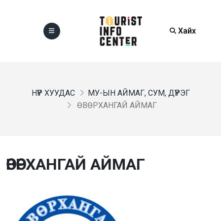
Хайх
НҮҮР ХУУДАС
МУ-ЫН АЙМАГ, СУМ, ДҮҮРЭГ
ӨВӨРХАНГАЙ АЙМАГ
ӨВӨРХАНГАЙ АЙМАГ