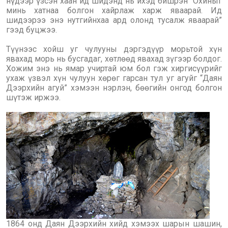
нүдээр үзсэн хаан ид шидэнд нь ихэд бишрэн “Охиныг
минь хатнаа болгон хайрлаж харж яваарай. Ид
шидээрээ энэ нутгийнхаа ард олонд тусалж яваарай”
гээд буцжээ.
Түүнээс хойш уг чулууны дэргэдүүр морьтой хүн
явахад морь нь бусгадаг, хөтлөөд явахад зүгээр болдог.
Хожим энэ нь ямар учиртай юм бол гэж хиргисүүрийг
ухаж үзвэл хүн чулуун хөрөг гарсан тул уг агуйг “Даян
Дээрхийн агуй” хэмээн нэрлэн, бөөгийн онгод болгон
шүтэж иржээ.
1864 онд Даян Дээрхийн хийд хэмээх шарын шашин,