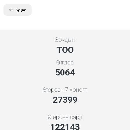
Буцах
Зочдын
ТОО
Өчигдөр
5648
Өнгөрсөн 7 хоногт
30560
Өнгөрсөн сард
136236