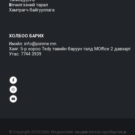
Үйлчилгээний төрөл
Хамтрагч байгууллага
ХОЛБОО БАРИХ
Имэйл: info@joinme.mn
Хаяг: 5-р хороо Tedy төвийн баруун талд MOffice 2 давхарт
Утас: 7744 3939
© Copyright 2010-
2026
. Мэдээллийг зөвшөөрөлгүйгээр хуулбарлан өөр