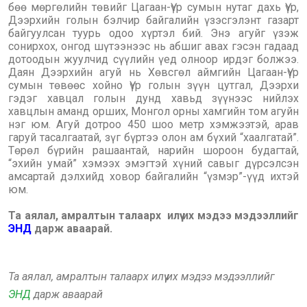
бөө мөргөлийн төвийг Цагаан-Үүр сумын нутаг дахь Үүр,
Дээрхийн голын бэлчир байгалийн үзэсгэлэнт газарт
байгуулсан туурь одоо хүртэл бий. Энэ агуйг үзэж
сонирхох, онгод шүтээнээс нь абшиг авах гэсэн гадаад
дотоодын жуулчид сүүлийн үед олноор ирдэг болжээ.
Даян Дээрхийн агуй нь Хөвсгөл аймгийн Цагаан-Үүр
сумын төвөөс хойно Үүр голын зүүн цутгал, Дээрхи
гэдэг хавцал голын дунд хавьд зүүнээс нийлэх
хавцлын аманд орших, Монгол орны хамгийн том агуйн
нэг юм. Агуй дотроо 450 шоо метр хэмжээтэй, арав
гаруй тасалгаатай, зүг бүртээ олон ам бүхий “хаалгатай”.
Төрөл бүрийн рашаантай, нарийн шороон будагтай,
“эхийн умай” хэмээх эмэгтэй хүний савыг дүрсэлсэн
амсартай дэлхийд ховор байгалийн “үзмэр”-үүд ихтэй
юм.
Та аялал, амралтын талаарх илүү их мэдээ мэдээллийг
ЭНД
дарж аваарай.
Та аялал, амралтын талаарх илүү их мэдээ мэдээллийг
ЭНД
дарж аваарай