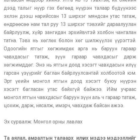
дээд талыг нүүр гэх бөгөөд нүүрэн талаар бүдүүнээс
эхлэн дээш нарийссан 13 ширхэг мяндсан утас татаж,
өндрөөсөө нам тал руу 13 ширхэг тэвхийг дараалуулан
байрлуулж, хүйр зангидан эрхийвчтэй холбон чангалан
татна. Тэвх нь хөглөх болон хөг шилжүүлэх үүрэгтэй.
Одоогийн ятгыг хөгжимдөх арга нь баруун гараар
чавхдасыг татаж, зүүн гараар чавхдасыг дарж
хөгжимддөг. Энэ нь ятгын доод хэсэгт чавхдасын илүү
гарсан үзүүрийг баглан байрлуулсантай холбоотой юм.
Эрт үеийн монгол ятгын доод хэсэгт буюу нүүрэн
хэсэгт багласан утас байхгүй байжээ. Ийм учраас
монгол ятгын чавхдасыг баруун зүүн аль ч гараар татаж,
цохиж, дарж, нясалж, имэрч, чавхдаж байсан ажээ.
Эх сурвалж: Монгол орны лавлах
Та аялал, амралтын талаарх илүү их мэдээ мэдээллийг