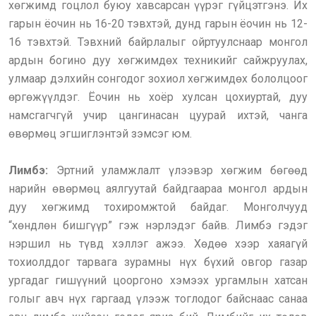
хөгжимд гоцлол буюу хавсарсан үүрэг гүйцэтгэнэ. Их
гарын ёочин нь 16-20 тэвхтэй, дунд гарын ёочин нь 12-
16 тэвхтэй. Тэвхний байрлалыг ойртуулснаар монгол
ардын богино дуу хөгжимдөх техникийг сайжруулах,
улмаар дэлхийн сонгодог зохиол хөгжимдөх бололцоог
өргөжүүлдэг. Ёочин нь хоёр хулсан цохиуртай, дуу
намсгагчгүй учир цангинасан цуурай ихтэй, чанга
өвөрмөц эгшиглэнтэй зэмсэг юм.
Лимбэ:
Эртний уламжлалт үлээвэр хөгжим бөгөөд
нарийн өвөрмөц аялгуутай байдгаараа монгол ардын
дуу хөгжимд тохиромжтой байдаг. Монголчууд
“хөндлөн бишгүүр” гэж нэрлэдэг байв. Лимбэ гэдэг
нэршил нь түвд хэллэг ажээ. Хөдөө хээр хаяагүй
тохиолддог тарвага зурамны нүх бүхий овгор газар
ургадаг гишүүний цооргоно хэмээх ургамлын хатсан
голыг авч нүх гаргаад үлээж тоглодог байснаас санаа