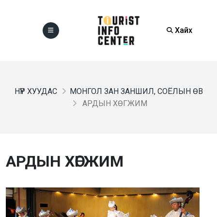
Хайх
НҮҮР ХУУДАС
МОНГОЛ ЗАН ЗАНШИЛ, СОЁЛЫН ӨВ
АРДЫН ХӨГЖИМ
АРДЫН ХӨГЖИМ