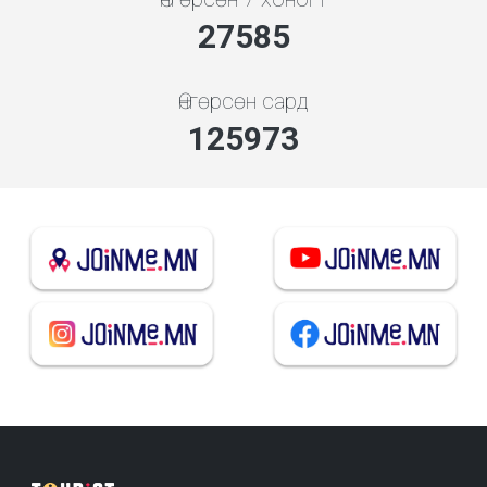
30650
Өнгөрсөн сард
139970