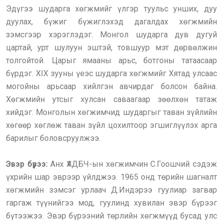
Эдүгээ шударга хөгжмийг үлгэр туульс унших, дуу
дуулах, бүжиг бүжиглэхэд дагалдах хөгжмийн
зэмсгээр хэрэглэдэг. Монгол шударга дув дугуй
цартай, урт шулуун эштэй, товшуур мэт дөрвөлжин
толгойтой. Царыг ямааны арьс, ботгоны татаасаар
бүрдэг. XIX зууны үеэс шударга хөгжмийг Хятад улсаас
могойны арьсаар хийлгэн авчирдаг болсон байна.
Хөгжмийн утсыг хулсан саваагаар зөөлхөн татаж
хийдэг. Монголын хөгжимчид шударгыг таван зүйлийн
хөгөөр хөглөж таван зүйл цохилтоор эгшиглүүлэх арга
барилыг боловсруулжээ.
Эвэр бүрээ:
Анх ҮАДБЧ-ын хөгжимчин С.Гоошчий сэдэж
үхрийн шар эврээр үйлджээ. 1965 онд төрийн шагналт
хөгжмийн зэмсэг урлаач Д.Индэрээ гуулиар загвар
гаргаж түүнийгээ мод, гуулинд хувилан эвэр бүрээг
бүтээжээ. Эвэр бүрээний төрлийн хөгжмүүд бусад улс