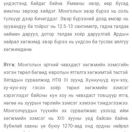
үндэстэнд байдаг байна. Ямааны эвэр, өөр бусад
амьтны эврээр хийдэг. Монголын эвэр бүрээ нь соль
түлхүүр дээр бичигддэг. Эвэр бүрээний доод амсар нь
зуувандуу ба тойрог нь 12.5-13 сантиметр, гадна талдаа
найман даруул, дотор талдаа хоёр даруултай. Ардын
найрал хөгжимд эвэр бүрээ нь үндсэн ба туслах аялгуу
хөгжимдөнө.
Ятга:
Монголын эртний чавхдаст хөгжмийн зэмсгийн
нэгэн төрөл бөгөөд европын ятгалга хөгжимтэй төстэй.
Хятадын сурвалжид НТӨ III зуунд Хүннүчүүд кун-хоу,
ху-кун-хоу гэсэн хоёр төрөл хөгжмийн зэмсэг
хэрэглэдэг байсны кун хоу нь чавхдаст товшуур ятга,
нөгөө нь хуурын төрлийн зэмсэг хэмээн тэмдэглэжээ.
Монголчуудын түүхийн эх сурвалжаас үзэхэд ийм
хөгжмийн зэмсэг нь XIII зууны үед байсан байна.
Хубилай хааны үе буюу 1270-аад онд ордны найрал