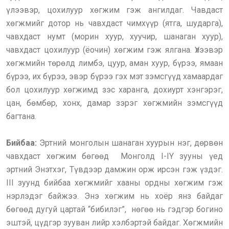
үлээвэр, цохилуур хөгжим гэж ангилдаг. Чавдаст
хөгжмийг дотор нь чавхдаст чимхүүр (ятга, шударга),
чавхдаст нумт (морин хуур, хуучир, шанаган хуур),
чавхдаст цохилуур (ёочин) хөгжим гэж ялгана. Үлээвэр
хөгжмийн төрөлд лимбэ, цуур, аман хуур, бүрээ, ямаан
бүрээ, их бүрээ, эвэр бүрээ гэх мэт зэмсгүүд хамаардаг
бол цохилуур хөгжимд зэс харанга, дохиурт хэнгэрэг,
цан, бөмбөр, хонх, дамар зэрэг хөгжмийн зэмсгүүд
багтана.
Бийбаа:
Эртний монголын шанаган хуурын нэг, дөрвөн
чавхдаст хөгжим бөгөөд Монголд I-IY зууны үед
эртний Энэтхэг, Түвдээр дамжин орж ирсэн гэж үздэг.
III зуунд бийбаа хөгжмийг хааны ордны хөгжим гэж
нэрлэдэг байжээ. Энэ хөгжим нь хоёр янз байдаг
бөгөөд дугуй цартай “бибилэг”, нөгөө нь гэдгэр богино
эштэй, цүдгэр зууван лийр хэлбэртэй байдаг. Хөгжмийн