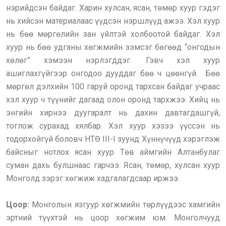
нэрийдсэн байдаг. Харин хулсан, ясан, төмөр хуур гэдэг
нь хийсэн материалаас үүдсэн нэршлүүд ажээ. Хэл хуур
нь бөө мөргөлийн зан үйлтэй холбоотой байдаг. Хэл
хуур нь бөө удганы хөгжмийн зэмсэг бөгөөд “онгодын
хөлөг” хэмээн нэрлэгддэг. Гэвч хэл хуур
ашиглахгүйгээр онгодоо дууддаг бөө ч цөөнгүй. Бөө
мөргөл дэлхийн 100 гаруй оронд тархсан байдаг учраас
хэл хуур ч түүнийг дагаад олон оронд тархжээ. Хийц нь
энгийн хирнээ дуугаралт нь дахин давтагдашгүй,
тоглож сурахад хялбар. Хэл хуур хэзээ үүссэн нь
тодорхойгүй боловч НТӨ III-I зуунд Хүннүчүүд хэрэглэж
байсныг нотлох ясан хуур Төв аймгийн Алтанбулаг
суман дахь булшнаас гарчээ. Ясан, төмөр, хулсан хуур
Монголд зэрэг хөгжиж хадгалагдсаар иржээ.
Цоор:
Монголын язгуур хөгжмийн төрлүүдээс хамгийн
эртний түүхтэй нь цоор хөгжим юм. Монголчууд