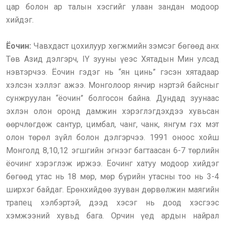
цар болон ар талын хэсгийг улаан зандан модоор
хийдэг.
Ёочин:
Чавхдаст цохилуур хөгжмийн зэмсэг бөгөөд анх
Төв Азид дэлгэрч, IY зууны үеэс Хятадын Мин улсад
нэвтэрчээ. Ёочин гэдэг нь “ян цинь” гэсэн хятадаар
хэлсэн хэллэг ажээ. Монголоор янчир нэртэй байсныг
сунжруулан “ёочин” болгосон байна. Дундад зуунаас
эхлэн олон оронд дамжин хэрэглэгдэхдээ хувьсан
өөрчлөгдөж сантур, цимбал, чанг, чанк, янгум гэх мэт
олон төрөл зүйл болон дэлгэрчээ. 1991 оноос хойш
Монголд 8,10,12 эгшгийн эгнээг багтаасан 6-7 төрлийн
ёочинг хэрэглэж иржээ. Ёочинг хатуу модоор хийдэг
бөгөөд утас нь 18 мөр, мөр бүрийн утасны тоо нь 3-4
ширхэг байдаг. Ерөнхийдөө зууван дөрвөлжин маягийн
трапец хэлбэртэй, дээд хэсэг нь доод хэсгээс
хэмжээний хувьд бага. Орчин үед ардын найрал