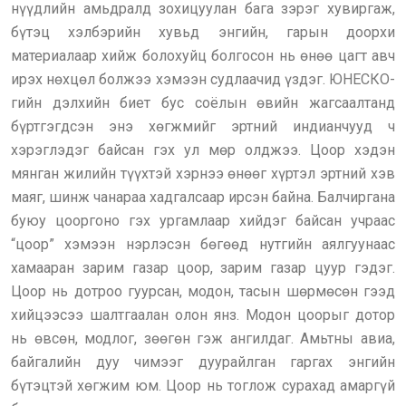
нүүдлийн амьдралд зохицуулан бага зэрэг хувиргаж,
бүтэц хэлбэрийн хувьд энгийн, гарын доорхи
материалаар хийж болохуйц болгосон нь өнөө цагт авч
ирэх нөхцөл болжээ хэмээн судлаачид үздэг. ЮНЕСКО-
гийн дэлхийн биет бус соёлын өвийн жагсаалтанд
бүртгэгдсэн энэ хөгжмийг эртний индианчууд ч
хэрэглэдэг байсан гэх ул мөр олджээ. Цоор хэдэн
мянган жилийн түүхтэй хэрнээ өнөөг хүртэл эртний хэв
маяг, шинж чанараа хадгалсаар ирсэн байна. Балчиргана
буюу цооргоно гэх ургамлаар хийдэг байсан учраас
“цоор” хэмээн нэрлэсэн бөгөөд нутгийн аялгуунаас
хамааран зарим газар цоор, зарим газар цуур гэдэг.
Цоор нь дотроо гуурсан, модон, тасын шөрмөсөн гээд
хийцээсээ шалтгаалан олон янз. Модон цоорыг дотор
нь өвсөн, модлог, зөөгөн гэж ангилдаг. Амьтны авиа,
байгалийн дуу чимээг дуурайлган гаргах энгийн
бүтэцтэй хөгжим юм. Цоор нь тоглож сурахад амаргүй