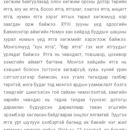
хөгжим байгуулахад олон хөгжим орсны дотор төрийн
ятга, аху их ятга, босоо ятга, ятгалаг, хэвтээ ятга, өнцөгт
ятга, нуман ятга зэрэг ятгын төрөл хөгжмүүд нэр
заагдан орж байжээ. XYIII зууны үед одоогийн
Баянхонгор аймгийн Номун хан хийдэд буддын шашны
хурал номын үед ятга хөгжмийг хэрэглэж байжээ.
Монголчууд “хүн ятга”, “бар ятга” гэх мэт ятгуудыг
урладаг байжээ. Ятга нь чавхдаст, товшвор, цохивор
зэмсгийн аймагт багтана. Монгол хийцийн ятга нь
хэвшил болсон тогтонги загваргүй, хувь хүний уран
сэтгэлгээгээр баяжсан, хээ угалз төгөлдөр галбир
төрхтэй, өнгө будаг тод монгол ардын уламжлалт бэлгэ
тэмдгийг шингээсэн гоё сайхан чимэглэлтэй, хамгийн
нарийн чавхдас нь гадна талдаа түүнээс дотогш
дараалан бүдүүрсэн дарааллаар таван эгшгийн
эрэмбээр хөглөсөн байдгаараа онцлог ялгаатай. Эдүгээ
ятга урт шулуун хэлбэртэй бөгөөд их биеийг нэг жил
хатаасан модоор хийнэ. Ятга нь 13 тэвхтэй, их биеийн