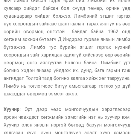
авч лимбэ хийсэн гэдэг яриа бий. Лимбийг их төлөв
хулсаар хийдэг байсан бол сүүлд төмөр, орчин үед
хуванцараар хийдэг болжээ. Лимбэний эгшиг гаргах
нүх хоорондын зайнаас шалтгаалан гарах аялгуу нь өөр
өөрийн өвөрмөц өнгөтэй байдаг байна. 1962 онд
хөгжим зохион бүтээгч Д.Индэрээ гурван янзын лимбэ
бүтээжээ. Лимбэ тус бүрийн эгшиг гаргах нүхний
хоорондын зайг харилцан адилгүй хийснээр өөр өөрийн
өвөрмөц өнгө аялгуутай болсон байна. Лимбийг урт
богино хэдэн янзаар үйлдэж их, дунд, бага гарын гэж
ангилдаг. Толгой талд богино залгаа хийж хөг тааруулна.
Лимбэ нь тоглогчоос битүү амьсгаагаар тоглох ур дүй
шаарддаг өвөрмөц зэмсэг ажээ.
Хуучир:
Эрт дээр үеэс монголчуудын хэрэглэсээр
ирсэн чавхдаст хөгжмийн зэмсгийн нэг нь хуучир юм.
Хуучир олон янзын нэртэй бөгөөд баруун монголчууд
хялгасан хуур, зүүн монголчууд аралт хуур хэмээн