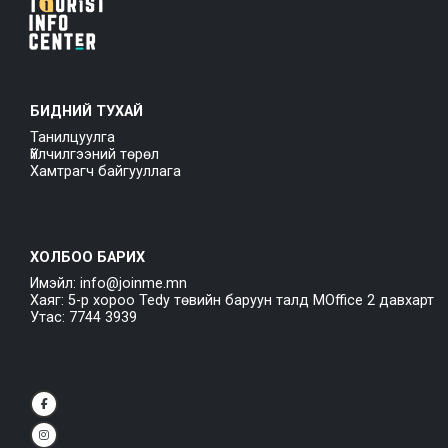
БИДНИЙ ТУХАЙ
Танилцуулга
Үйлчилгээний төрөл
Хамтрагч байгууллага
ХОЛБОО БАРИХ
Имэйл: info@joinme.mn
Хаяг: 5-р хороо Tedy төвийн баруун талд MOffice 2 давхарт
Утас: 7744 3939