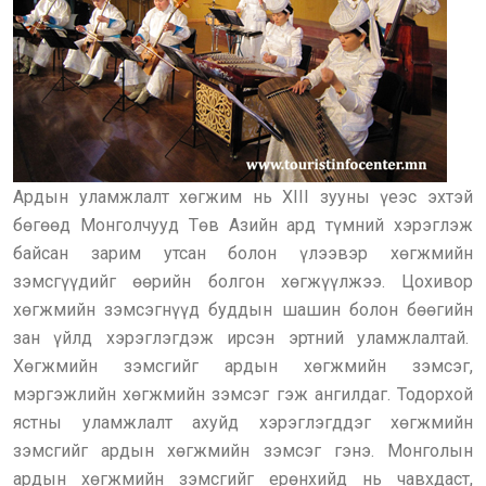
Ардын уламжлалт хөгжим нь XIII зууны үеэс эхтэй
бөгөөд Монголчууд Төв Азийн ард түмний хэрэглэж
байсан зарим утсан болон үлээвэр хөгжмийн
зэмсгүүдийг өөрийн болгон хөгжүүлжээ. Цохивор
хөгжмийн зэмсэгнүүд буддын шашин болон бөөгийн
зан үйлд хэрэглэгдэж ирсэн эртний уламжлалтай.
Хөгжмийн зэмсгийг ардын хөгжмийн зэмсэг,
мэргэжлийн хөгжмийн зэмсэг гэж ангилдаг. Тодорхой
ястны уламжлалт ахуйд хэрэглэгддэг хөгжмийн
зэмсгийг ардын хөгжмийн зэмсэг гэнэ. Монголын
ардын хөгжмийн зэмсгийг ерөнхийд нь чавхдаст,