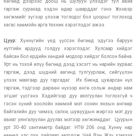
бөгөөд дээрээс доош нь шулуун үлээдэг тул авиа
гаргаж сурахад хэдэн өдөр шаарддаг гэнэ. Үлээвэр
хөгжмийг зүгээр үлээж тоглодог бол цоорыг тоглоход
хагас хөөмэйн арга техник хэрэглэдэг ажээ.
Цуур:
Хүннүгийн үед үүссэн бөгөөд эдүгээ баруун
нутгийн ардууд голдуу хэрэглэдэг. Хулсаар хийдэг
байсан бол ердийн хөндий модоор хийдэг болсон байна.
Урт нь тохой илүү бөгөөд дээд хэсэгт нь нарийн зурвас
гаргаж, дээд шүдний аагинд тулгуурлаж, сийгүүлэн
үлээх маягаар дуу гаргадаг. Их биенд цуварсан нүх
гаргаж, тэдгээр дөрвөн нүхээр өнгө сольж өндөр нам
эгшиг үүсгэнэ. Хэдийгээр дуу аялгуулан тоглохгүй ч
гэсэн хүний хоолойн хөөмэй мэт сонин янзын өнгөөр
байгалийн дуу чимээ, салхи, шувуудын жиргээ мэт дуу
авиаг уянгалуулан дуулах мэтээр хөгжимддөг. Цуурын
урт 30-40 сантиметр байдаг. НТӨ 206 онд Хүннү нар
өмнөд улс руу дайлаар мордож Чай Вэн Жзү хэмээх