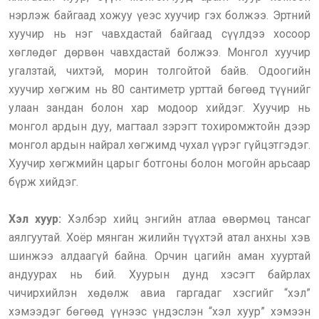
нэрлэж байгаад хожуу үеэс хуучир гэх болжээ. Эртний
хуучир нь нэг чавхдастай байгаад сүүлдээ хосоор
хөглөдөг дөрвөн чавхдастай болжээ. Монгол хуучир
угалзтай, чихтэй, морин толгойтой байв. Одоогийн
хуучир хөгжим нь 80 сантиметр урттай бөгөөд түүнийг
улаан зандан болон хар модоор хийдэг. Хуучир нь
монгол ардын дуу, магтаал зэрэгт тохиромжтойн дээр
монгол ардын найрал хөгжимд чухал үүрэг гүйцэтгэдэг.
Хуучир хөгжмийн царыг ботгоны болон могойн арьсаар
бүрж хийдэг.
Хэл хуур:
Хэлбэр хийц энгийн атлаа өвөрмөц тансаг
аялгуутай. Хоёр мянган жилийн түүхтэй атал анхны хэв
шинжээ алдаагүй байна. Орчин цагийн аман хууртай
андуурах нь бий. Хуурын дунд хэсэгт байрлах
чичирхийлэн хөдөлж авиа гаргадаг хэсгийг “хэл”
хэмээдэг бөгөөд үүнээс үндэслэн “хэл хуур” хэмээн