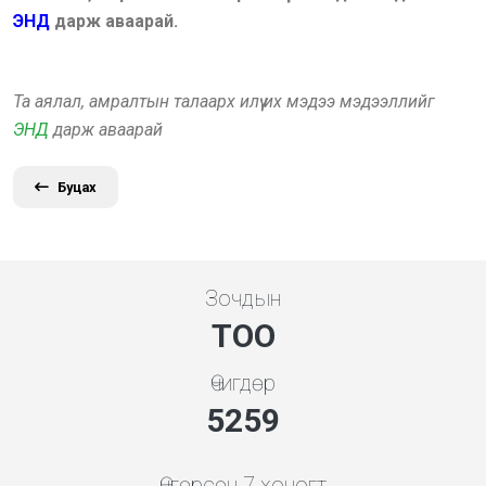
ЭНД
дарж аваарай.
Та аялал, амралтын талаарх илүү их мэдээ мэдээллийг
ЭНД
дарж аваарай
Буцах
Зочдын
ТОО
Өчигдөр
5843
Өнгөрсөн 7 хоногт