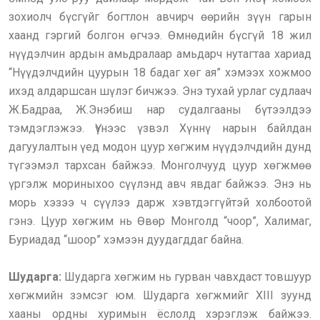
зохиолч бүсгүйг богтлон авчирч өөрийн зүүн гарын
хаанд гэргий болгон өгчээ. Өмнөдийн бүсгүй 18 жил
нүүдэлчин ардын амьдралаар амьдарч нутагтаа хариад
“Нүүдэлчдийн цуурын 18 бадаг хөг ая” хэмээх хожмоо
ихэд алдаршсан шүлэг бичжээ. Энэ тухай урлаг судлаач
Ж.Бадраа, Ж.Энэбиш нар судалгааны бүтээлдээ
тэмдэглэжээ. Үүнээс үзвэл Хүннү нарын байлдан
дагуулалтын үед модон цуур хөгжим нүүдэлчдийн дунд
түгээмэл тархсан байжээ. Монголчууд цуур хөгжмөө
үргэлж мориныхоо сүүлэнд авч явдаг байжээ. Энэ нь
морь хэзээ ч сүүлээ дарж хэвтдэггүйтэй холбоотой
гэнэ. Цуур хөгжим нь Өвөр Монголд “чоор”, Халимаг,
Буриадад “шоор” хэмээн дуудагддаг байна.
Шударга:
Шударга хөгжим нь гурван чавхдаст товшуур
хөгжмийн зэмсэг юм. Шударга хөгжмийг XIII зуунд
хааны ордны хуримын ёслолд хэрэглэж байжээ.