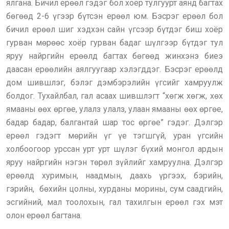
ялгана. Бичил ерөөл гэдэг бол хоёр тулгуурт аянд багтах
бөгөөд 2-6 үгээр бүтсэн ерөөл юм. Бэсрэг ерөөл бол
бичил ерөөл шиг хэдхэн сайн үгсээр бүтдэг биш хоёр
гурван мөрөөс хоёр гурван бадаг шүлгээр бүтдэг тул
яруу найргийн ерөөлд багтах бөгөөд жинхэнэ биеэ
даасан ерөөлийн аялгуугаар хэлэгддэг. Бэсрэг ерөөлд
дом шившлэг, бэлэг дэмбэрэлийн үгсийг хамруулж
болдог. Тухайлбал, гал асаах шившлэгт “хөгж хөгж, хөх
ямааны өөх өргөе, улалз улалз, улаан ямааны өөх өргөе,
бадар бадар, балгантай шар тос өргөе” гэдэг. Дэлгэр
ерөөл гэдэгт мөрийн үг үе тэгшгүй, уран үгсийн
холбоогоор урссан урт урт шүлэг бүхий монгол ардын
яруу найргийн нэгэн төрөл зүйлийг хамруулна. Дэлгэр
ерөөлд хуримын, наадмын, даахь үргээх, бэрийн,
гэрийн, бөхийн цолны, хурданы морины, сум саадгийн,
эсгийний, мал тоолохын, гал тахилгын ерөөл гэх мэт
олон ерөөл багтана.