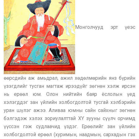
Монголчууд эрт үеэс
өөрсдийн аж амьдрал, ажил хөдөлмөрийн янз бүрийн
үзэгдлийг тусган магтаж ирээдүйг зөгнөн хэлж ирсэн
нь ерөөл юм. Олон нийтийн баяр ёслолын үед
хэлэгддэг зан үйлийн холбогдолтой тусгай хэлбэрийн
уран шүлэг ажээ. Аливаа юмны сайн сайхныг зөгнөн
бэлгэдэж хэлэх зориулалттай XY зууны сүүлч орчимд
үүссэн гэж судлаачид үздэг. Ерөөлийг зан үйлийн
холбогдолтой ерөөл (хуримын, наадмын, сархадын гэх