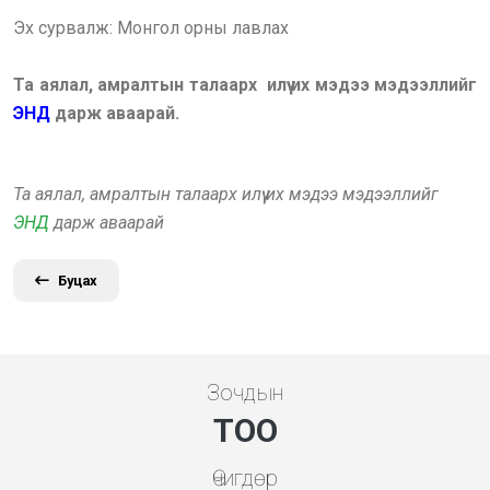
Эх сурвалж: Монгол орны лавлах
Та аялал, амралтын талаарх илүү их мэдээ мэдээллийг
ЭНД
дарж аваарай.
Та аялал, амралтын талаарх илүү их мэдээ мэдээллийг
ЭНД
дарж аваарай
Буцах
Зочдын
ТОО
Өчигдөр