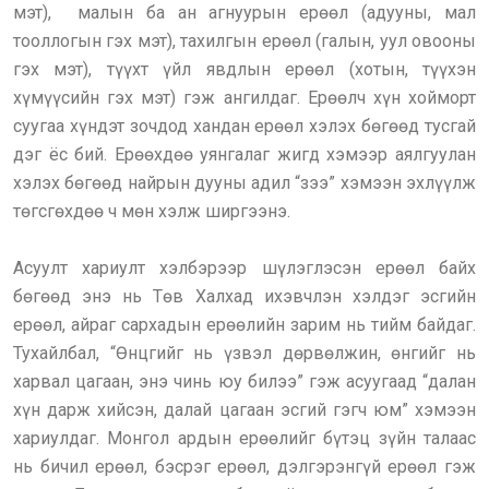
мэт), малын ба ан агнуурын ерөөл (адууны, мал
тооллогын гэх мэт), тахилгын ерөөл (галын, уул овооны
гэх мэт), түүхт үйл явдлын ерөөл (хотын, түүхэн
хүмүүсийн гэх мэт) гэж ангилдаг. Ерөөлч хүн хойморт
суугаа хүндэт зочдод хандан ерөөл хэлэх бөгөөд тусгай
дэг ёс бий. Ерөөхдөө уянгалаг жигд хэмээр аялгуулан
хэлэх бөгөөд найрын дууны адил “зээ” хэмээн эхлүүлж
төгсгөхдөө ч мөн хэлж ширгээнэ.
Асуулт хариулт хэлбэрээр шүлэглэсэн ерөөл байх
бөгөөд энэ нь Төв Халхад ихэвчлэн хэлдэг эсгийн
ерөөл, айраг сархадын ерөөлийн зарим нь тийм байдаг.
Тухайлбал, “Өнцгийг нь үзвэл дөрвөлжин, өнгийг нь
харвал цагаан, энэ чинь юу билээ” гэж асуугаад “далан
хүн дарж хийсэн, далай цагаан эсгий гэгч юм” хэмээн
хариулдаг. Монгол ардын ерөөлийг бүтэц зүйн талаас
нь бичил ерөөл, бэсрэг ерөөл, дэлгэрэнгүй ерөөл гэж