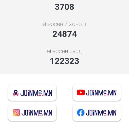
4136
Өнгөрсөн 7 хоногт
27744
Өнгөрсөн сард
136437