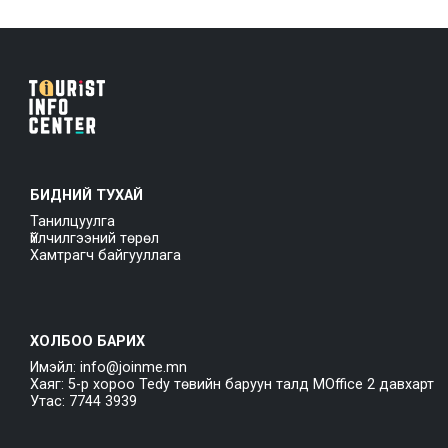
БИДНИЙ ТУХАЙ
Танилцуулга
Үйлчилгээний төрөл
Хамтрагч байгууллага
ХОЛБОО БАРИХ
Имэйл: info@joinme.mn
Хаяг: 5-р хороо Tedy төвийн баруун талд MOffice 2 давхарт
Утас: 7744 3939