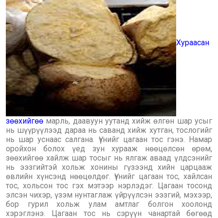
Хураасан
зөөхийгөө
марль, даавуун уутанд хийж өлгөн шар усыг
нь шүүрүүлээд дараа нь саванд хийж хутган, тослогийг
нь шар уснаас салгана. Үүнийг цагаан тос гэнэ. Намар
оройхон болох үед зун хурааж нөөцөлсөн өрөм,
зөөхийгөө хайлж шар тосыг нь ялгаж аваад үлдсэнийг
нь ээзгийтэй хольж хонины гүзээнд хийн царцааж
өвлийн хүнсэнд нөөцөлдөг. Үүнийг цагаан тос, хайлсан
тос, хольсон тос гэх мэтээр нэрлэдэг. Цагаан тосонд
элсэн чихэр, үзэм нунтаглаж үйрүүлсэн ээзгий, мэхээр,
бор гурил хольж улам амтлаг болгон хоолонд
хэрэглэнэ. Цагаан тос нь сэрүүн чанартай бөгөөд