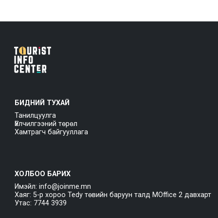
БИДНИЙ ТУХАЙ
Танилцуулга
Үйлчилгээний төрөл
Хамтрагч байгууллага
ХОЛБОО БАРИХ
Имэйл: info@joinme.mn
Хаяг: 5-р хороо Tedy төвийн баруун талд MOffice 2 давхарт
Утас: 7744 3939