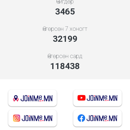
Өчигдөр
3865
Өнгөрсөн 7 хоногт
35915
Өнгөрсөн сард
132104