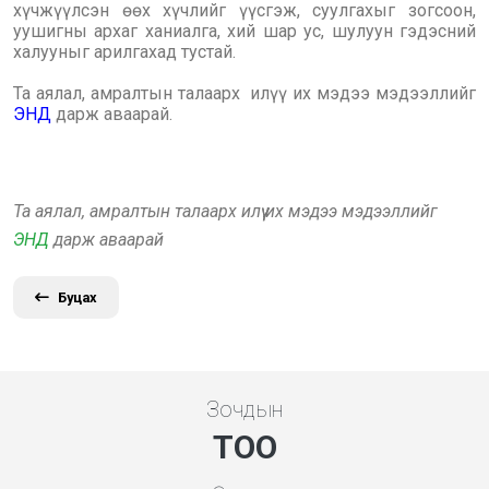
хүчжүүлсэн өөх хүчлийг үүсгэж, суулгахыг зогсоон,
уушигны архаг ханиалга, хий шар ус, шулуун гэдэсний
халууныг арилгахад тустай.
Та аялал, амралтын талаарх илүү их мэдээ мэдээллийг
ЭНД
дарж аваарай.
Та аялал, амралтын талаарх илүү их мэдээ мэдээллийг
ЭНД
дарж аваарай
Буцах
Зочдын
ТОО