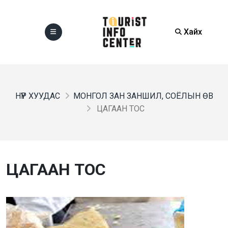
Хайх
НҮҮР ХУУДАС
МОНГОЛ ЗАН ЗАНШИЛ, СОЁЛЫН ӨВ
ЦАГААН ТОС
ЦАГААН ТОС