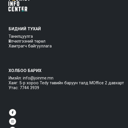
БИДНИЙ ТУХАЙ
Танилцуулга
Үйлчилгээний төрөл
Хамтрагч байгууллага
ХОЛБОО БАРИХ
Имэйл: info@joinme.mn
Хаяг: 5-р хороо Tedy төвийн баруун талд MOffice 2 давхарт
Утас: 7744 3939