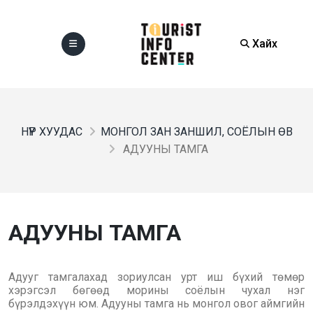
Хайх
НҮҮР ХУУДАС
МОНГОЛ ЗАН ЗАНШИЛ, СОЁЛЫН ӨВ
АДУУНЫ ТАМГА
АДУУНЫ ТАМГА
Адууг тамгалахад зориулсан урт иш бүхий төмөр
хэрэгсэл бөгөөд морины соёлын чухал нэг
бүрэлдэхүүн юм. Адууны тамга нь монгол овог аймгийн