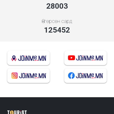
30157
Өнгөрсөн сард
135102