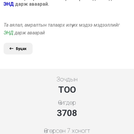
ЭНД
дарж аваарай.
Та аялал, амралтын талаарх илүү их мэдээ мэдээллийг
ЭНД
дарж аваарай
Буцах
Зочдын
ТОО
Өчигдөр
3994
Өнгөрсөн 7 хоногт