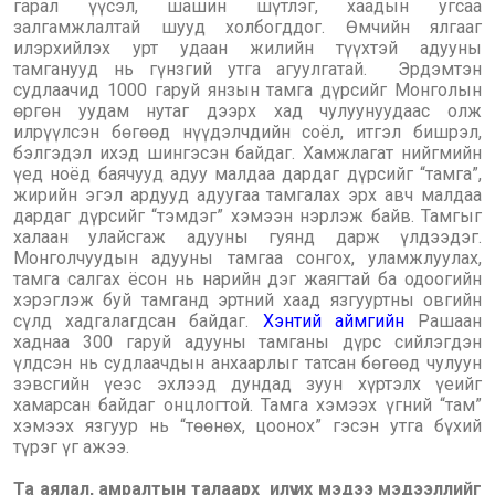
гарал үүсэл, шашин шүтлэг, хаадын угсаа
залгамжлалтай шууд холбогддог. Өмчийн ялгааг
илэрхийлэх урт удаан жилийн түүхтэй адууны
тамганууд нь гүнзгий утга агуулгатай. Эрдэмтэн
судлаачид 1000 гаруй янзын тамга дүрсийг Монголын
өргөн уудам нутаг дээрх хад чулуунуудаас олж
илрүүлсэн бөгөөд нүүдэлчдийн соёл, итгэл бишрэл,
бэлгэдэл ихэд шингэсэн байдаг. Хамжлагат нийгмийн
үед ноёд баячууд адуу малдаа дардаг дүрсийг “тамга”,
жирийн эгэл ардууд адуугаа тамгалах эрх авч малдаа
дардаг дүрсийг “тэмдэг” хэмээн нэрлэж байв. Тамгыг
халаан улайсгаж адууны гуянд дарж үлдээдэг.
Монголчуудын адууны тамгаа сонгох, уламжлуулах,
тамга салгах ёсон нь нарийн дэг жаягтай ба одоогийн
хэрэглэж буй тамганд эртний хаад язгууртны овгийн
сүлд хадгалагдсан байдаг.
Хэнтий аймгийн
Рашаан
хаднаа 300 гаруй адууны тамганы дүрс сийлэгдэн
үлдсэн нь судлаачдын анхаарлыг татсан бөгөөд чулуун
зэвсгийн үеэс эхлээд дундад зуун хүртэлх үеийг
хамарсан байдаг онцлогтой. Тамга хэмээх үгний “там”
хэмээх язгуур нь “төөнөх, цоонох” гэсэн утга бүхий
түрэг үг ажээ.
Та аялал, амралтын талаарх илүү их мэдээ мэдээллийг