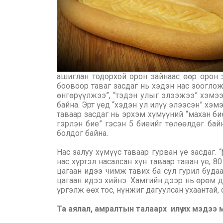
ашиглан тодорхой орон зайнаас өөр орон 
боовоор таваг засдаг нь хэдэн нас зооглож
өнгөрүүлжээ”, “тэдэн улыг элээжээ” хэмээ
байна. Эрт үед “хэдэн ул илүү элээсэн” хэ
таваар засдаг нь эрхэм хүмүүний “махан бие
гэрлэн бие” гэсэн 5 биеийг төлөөлдөг байн
болдог байна.
Нас залуу хүмүүс таваар гурван үе засдаг. 
нас хүртэл насалсан хүн таваар таван үе, 8
цагаан идээ чимж тавих ба сул гурил буда
цагаан идээ хийнэ. Хамгийн дээр нь өрөм д
үргэлж өөх тос, нүнжиг дагуулсан ухаантай,
Та аялал, амралтын талаарх илүү их мэдээ