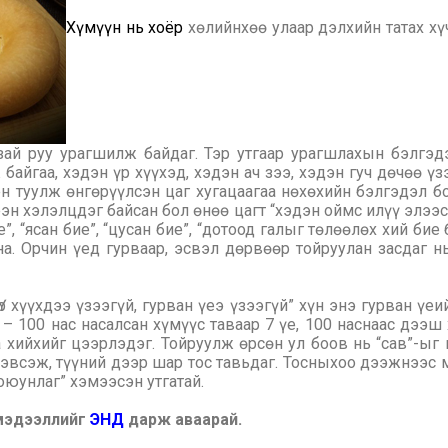
Хүмүүн нь хоёр
хөлийнхөө улаар дэлхийн татах хүч
зай руу урагшилж байдаг. Тэр утгаар урагшлахын бэлгэд
 байгаа, хэдэн үр хүүхэд, хэдэн ач зээ, хэдэн гуч дөчөө ү
н туулж өнгөрүүлсэн цаг хугацаагаа нөхөхийн бэлгэдэл бо
мээн хэлэлцдэг байсан бол өнөө цагт “хэдэн оймс илүү элээ
”, “ясан бие”, “цусан бие”, “дотоод галыг төлөөлөх хий бие
а. Орчин үед гурваар, эсвэл дөрвөөр тойруулан засдаг н
“Үр хүүхдээ үзээгүй, гурван үеэ үзээгүй” хүн энэ гурван үе
0 – 100 нас насалсан хүмүүс таваар 7 үе, 100 наснаас дээш 
а хийхийг цээрлэдэг. Тойруулж өрсөн ул боов нь “сав”-ыг
эвсэж, түүний дээр шар тос тавьдаг. Тосныхоо дээжнээс 
 оюунлаг” хэмээсэн утгатай.
 мэдээллийг
ЭНД
дарж аваарай.