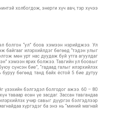
интэй холбогдож, энерги хүч авч, тэр хүчээ
эл болгон “ул” боов хэмээн нэрийджээ. Ул
зэж байгааг илэрхийлдэг бөгөөд “тэдэн улыг
лгож мөн урт нас дуудаж буй утга агуулдаг
сэн” хэмээн ярих болжээ. Тавгийн ул боовыг
 буюу сүнсэн бие”, “гадаад галыг илэрхийлэх
ь буруу бөгөөд танд байх ёстой 5 бие дутуу
ийг үзэхийн бэлгэдэл болгодог ажээ. 60 – 80
хүн таваар есөн үе засдаг. Зассан тавгандаа
 илэрхийлэх учир савыг дүүргэх бэлгэдлээр
магнайдаа хүргэдэг ба энэ нь “миний магнай