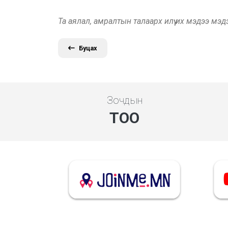
Та аялал, амралтын талаарх илүү их мэдээ мэ
Буцах
Зочдын
ТОО