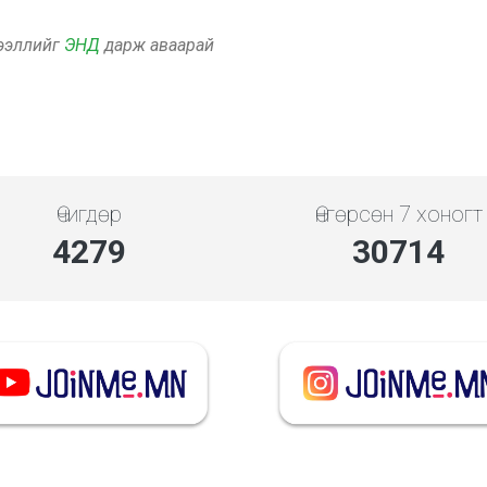
дээллийг
ЭНД
дарж аваарай
Өчигдөр
Өнгөрсөн 7 хоногт
4279
30714