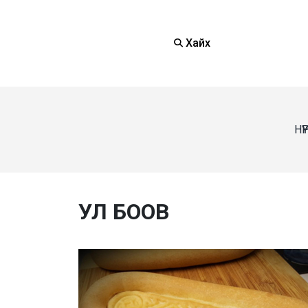
Хайх
НҮ
УЛ БООВ