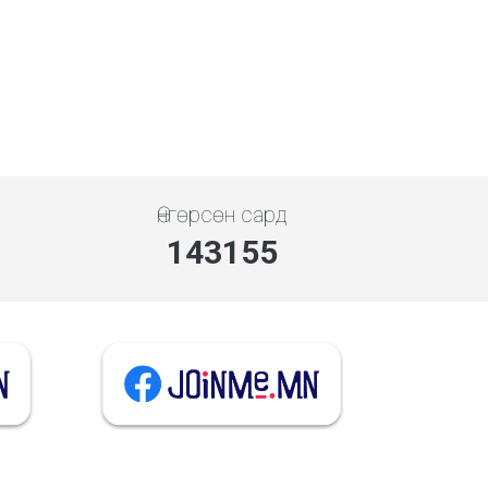
Өнгөрсөн сард
143155