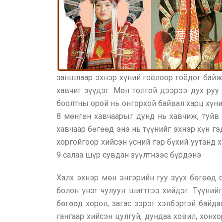
заншлаар эхнэр хүний гоёлоор гоёдог байжэ
хавчиг зүүдэг. Мөн толгой дээрээ дух руу
боолтны орой нь онгорхой байвал харц хүни
8 мөнгөн хавчаарыг дунд нь хавчиж, туйв б
хавчаар бөгөөд энэ нь түүнийг эхнэр хүн гэ
хоргойгоор хийсэн үсний гэр бүхий уутанд х
9 салаа шүр сувдан зүүлтнээс бүрдэнэ.
Халх эхнэр мөн энгэрийн гуу зүүх бөгөөд
болон үнэт чулуун шигтгээ хийдэг. Түүний
бөгөөд хорол, загас зэрэг хэлбэртэй байда
гангаар хийсэн цулгуй, дундаа ховил, хонх