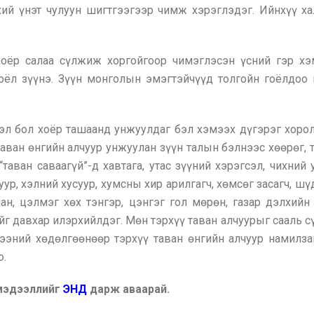
үхий үнэт чулуун шигтгээгээр чимж хэрэглэдэг. Ийнхүү х
оёр салаа сүлжиж хоргойгоор чимэглэсэн үсний гэр хэ
 гоёл зүүнэ. Зүүн монголын эмэгтэйчүүд толгойн гоёлдоо 
л бол хоёр ташаанд унжуулдаг бэл хэмээх дүгэрэг хорол 
таван өнгийн алчуур унжуулан зүүн талын бэлнээс хөөрөг, т
 “таван саваагүй”-д хавтага, утас зүүний хэрэгсэл, чихний
ур, хэлний хусуур, хумсны хир арилгагч, хөмсөг засагч, ш
лан, цэлмэг хөх тэнгэр, цэнгэг гол мөрөн, газар дэлхий
 давхар илэрхийлдэг. Мөн тэрхүү таван алчуурыг сааль сүү
гээний хөдөлгөөнөөр тэрхүү таван өнгийн алчуур намилза
о.
 мэдээллийг
ЭНД
дарж аваарай.