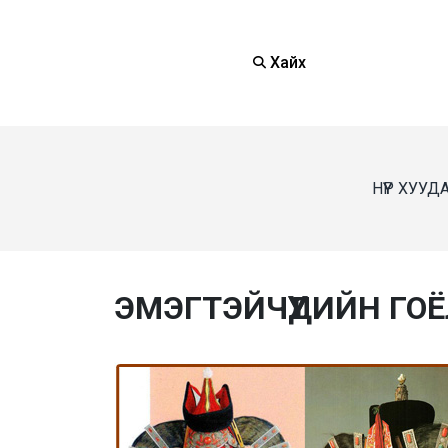
Хайх
НҮҮР ХУУД
ЭМЭГТЭЙЧҮҮДИЙН ГО