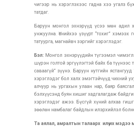
чигээр нь хэрэглэхээс гадна хээ угалз б
татдаг.
Баруун монгол эхнэрүүд үсээ мөн адил х
унжуулна. Үснийхээ үзүүрт “тохиг” хэмээх
татуурга, магнайвч зэргийг хэрэглэдэг.
Бэл:
Монгол эхнэрүүдийн түгээмэл чимэглэ
шүрэн голтой эргүүлэгтэй байх ба түүнээс 
саваагүй” зүүнэ. Баруун нутгийн ястангууд
хэрэглэдэг бол халх эмэгтэйчүүд чихний уху
алчуур нь ургахын улаан нар, баяр баясга
бэлхүүсэнд буян хишиг хадгалагдаж байдгийг
хэрэглэдэг ажээ. Бүсгүй хүний алхаа гиш
зөөлөн намбалаг байдлын илэрхийлэл болн
Та аялал, амралтын талаарх илүү их мэдээ