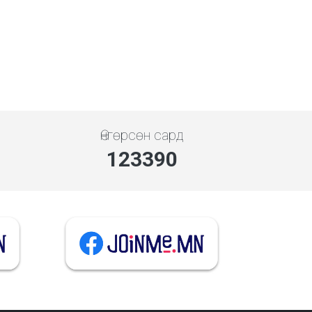
Өнгөрсөн сард
142373