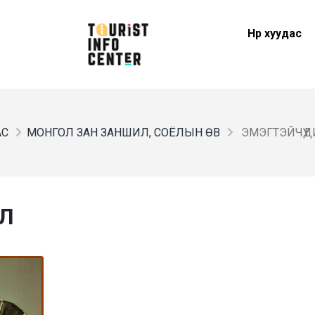
Нүүр хуудас
АС
МОНГОЛ ЗАН ЗАНШИЛ, СОЁЛЫН ӨВ
ЭМЭГТЭЙЧҮҮД
ЁЛ