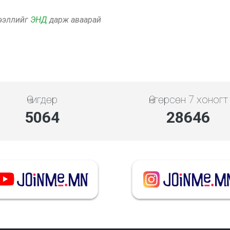
дээллийг
ЭНД
дарж аваарай
Өчигдөр
Өнгөрсөн 7 хоногт
5843
33053