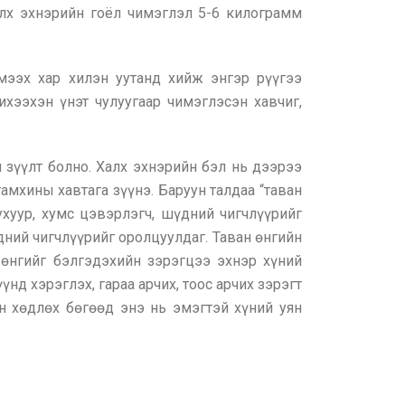
алх эхнэрийн гоёл чимэглэл 5-6 килограмм
мээх хар хилэн уутанд хийж энгэр рүүгээ
ихээхэн үнэт чулуугаар чимэглэсэн хавчиг,
зүүлт болно. Халх эхнэрийн бэл нь дээрээ
амхины хавтага зүүнэ. Баруун талдаа “таван
 ухуур, хумс цэвэрлэгч, шүдний чигчлүүрийг
үдний чигчлүүрийг оролцуулдаг. Таван өнгийн
н өнгийг бэлгэдэхийн зэрэгцээ эхнэр хүний
нд хэрэглэх, гараа арчих, тоос арчих зэрэгт
н хөдлөх бөгөөд энэ нь эмэгтэй хүний уян