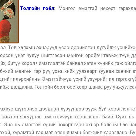
Толгойн гоёл
:
Монгол эмэгтэй нөхөрт гарахда
э. Төв халхын эхнэрүүд үсээ дэрийлгэн дугуйлж үснийхээ
 орсон үнэт чулуу шигтгэсэн мөнгөн оройвч тавьж түүн 
йх, битүү хорол чимэглэлтэй байвал хатан хүнийх гэж ойлго
үхий мөнгөн гэр рүү үсээ хийх уулзварт зууван хавчиг з
дгийг илэрхийлнэ. Эмэгтэйчүүд үсний үзүүрийг ил гаргахгүй
ийж далдална. Толгойн боолтоос хоёр шанаа руу унжуулсан 
 сахиус шүтээнээ дээдлэн хүзүүндээ зүүж буй хэрэглэл ю
г зөвхөн язгууртан эмэгтэйчүүд хэрэглэдэг байв. Сүйх нь
г. Энэ нь эмэгтэй хүний нөхөрт гарч эхнэр болсны бас нэ
орхой, хүрэмтэй гэх мэт олон янзын бөгжийг хэрэглэнэ. Бу