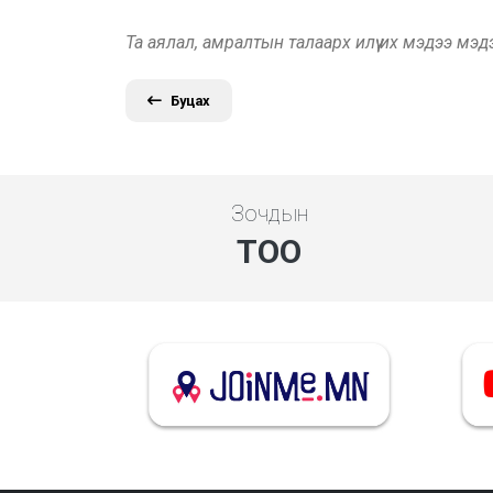
Та аялал, амралтын талаарх илүү их мэдээ мэ
Буцах
Зочдын
ТОО