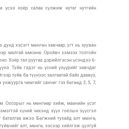
а үсээ хоёр салаа сүлжиж нутаг нутгийн
 дунд хэсэгт мөнгөн хавчаар, угт нь зууван
дээр малгай өмсөнө. Оройвч хэмээх толгойн
но. Хоёр тал руугаа дэрийлгэсэн үсэндээ 6-
үүнэ. Туйв гэдэг нь үсний үзүүрийг хавчдаг
гээр туйв ба түүнээс залгаатай байх даавуу,
унжуурга чимгийг санчиг гэх бөгөөд 3, 5, 7,
м. Оосорыг нь мөнгөөр хийж, маанийн үсэг
 эмэгтэй хүний чихэнд зүүх гоёлын зүүсгэл
г баталгаа ажээ. Бөгжний тухайд алт мөнгө,
гуйвчийг алт, мөнгө, зэсээр хийлгэж цулгуй