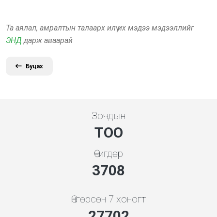
Та аялал, амралтын талаарх илүү их мэдээ мэдээллийг
ЭНД
дарж аваарай
Буцах
Зочдын
ТОО
Өчигдөр
4136
Өнгөрсөн 7 хоногт
30899