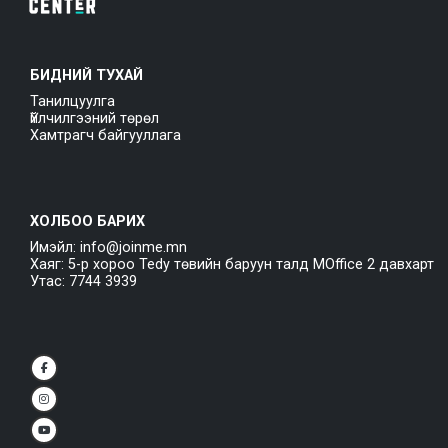
БИДНИЙ ТУХАЙ
Танилцуулга
Үйлчилгээний төрөл
Хамтрагч байгууллага
ХОЛБОО БАРИХ
Имэйл: info@joinme.mn
Хаяг: 5-р хороо Tedy төвийн баруун талд MOffice 2 давхарт
Утас: 7744 3939