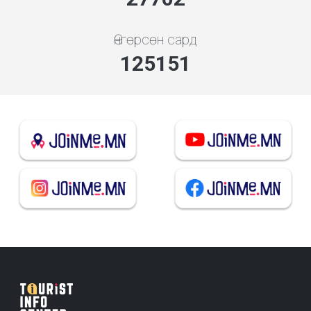
Өнгөрсөн сард
139592