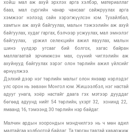
хойш мал аж ахуй эрхлэх арга хэлбэр, материаллаг
бааз, мал сүргийн чанар чансааг сайжруулах арга
хэмжээг нэлээд сайн хэрэгжүүлсэн юм. Тухайлбал,
хамтын аж ахуй байгуулах, малын тэжээлийн аж ахуй
байгуулах, худаг гаргах, бэлчээр усжуулах, мал эмнэлэг
байгуулах, үржил селекцийн ажил явуулах, малын
шинэ үүлдэр угсааг бий болгох, хагас байран
маллагаатай эрчимжсэн мах, сүүний чиглэлийн аж
ахуйнууд байгуулах зэрэг олон төрлийн ажил үйлсийг
өрнүүлжээ.
Дэлхий дээр нэг төрлийн малыг олон янзаар нэрлэдэг
улс орон нь зөвхөн Монгол юм. Жишээлбэл, нэг настай
адууг унага, хоёр настайг даага гэх мэтээр дууддаг
бөгөөд адуунд нийт 54 төрлийн, үхэрт 32, хонинд 22,
ямаанд 16, тэмээнд 30 төрлийн нэр байдаг.
Малчин ардын хоорондын мэндчилгээ нь ч мөн адил
малтайгаа холбоотой байдаг. Та тарган тавтай хаваржиж