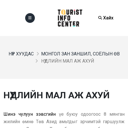
Хайх
НҮҮР ХУУДАС
МОНГОЛ ЗАН ЗАНШИЛ, СОЁЛЫН ӨВ
НҮҮДЛИЙН МАЛ АЖ АХУЙ
НҮҮДЛИЙН МАЛ АЖ АХУЙ
Шинэ чулуун зэвсгийн
үе буюу одоогоос 8 мянган
жилийн өмнө Төв Азид амьтдыг эрчимтэй гаршуулж