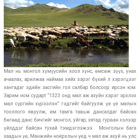
Мал нь монгол хүмүүсийн хоол хүнс, өмсөж зүүх, унах
ачаалах, арилжаа наймаа хийх зэрэг бүхий л хэрэгцээг
хангадаг эдийн засгийн гол салбар болсоор ирсэн юм.
Зарим ном сударт “1323 онд мал аж ахуйн хэрэг эрхлэх
мал сүргийн хүрээлэн” гэдгийг байгуулж үе үе малын
тооллого явуулж, им тамга тавьж дансалдаг байсан
бөгөөд данс бичгийг монгол, уйгар, хятад гурван хэлээр
үйлддэг байсан тухай тэмдэглэжээ. Монголын бага
хаадын үе, Манжийн ноёрхлын үед ч мал аж ахуй нь улс