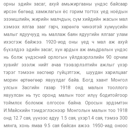
орны эдийн засаг, ахуй амьжиргааны үндэс байсаар
ирсэн бөгөөд хамжлагын ёс горим тогтох үед ноёдын
эзэмшлийн, жирийн малчдын, сүм хийдийн жасын мал
хэмээх ялгаа зааг гарч, хөрөнгө чинээтэй хүмүүсийн
малыг ядуучууд нь маллаж баян ядуугийн ялгааг улам
ихэсгэж байжээ. 1920-иод оны үед ч мал аж ахуй
бүхэлдээ эдийн засаг, хүн ардын аж амьдралын үндэс
нь болж үндэсний орлогын үйлдвэрлэлийн 90 орчим
хувийг эзэлж нийт ачаа тээвэрлэлтийн ажлыг үхэр
тэрэг тэмээн хөсгөөр гүйцэтгэж, шуудан харилцааг
морин өртөөгөөр явуулдаг байв. Богд хаант Монгол
улсын Засгийн газар 1918 онд малын тооллого
явуулсан нь тус оронд малын тоог илүү бодитойгоор
тоймлох боломж олгосон байна. Оросын эрдэмтэн
И.Майскийн тэмдэглэснээр Монголын малын тоо 1918
онд 12.7 сая, үүнээс адуу 1.5 сая, үхэр1.4 сая, тэмээ 300
мянга, хонь ямаа 9.5 сая байсан ажээ. 1950-иад оноос