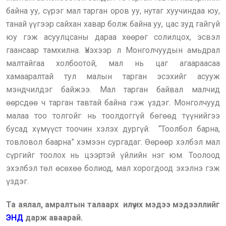
байна уу, сүрэг мал тарган оров уу, нутаг хуучиндаа юу,
танай үүгээр сайхан хавар болж байна уу, цас зуд гайгүй
юу гэж асуулцсаны дараа хөөрөг солилцох, эсвэл
гаансаар тамхилна. Үнэхээр л Монголчуудын амьдрал
малтайгаа холбоотой, мал нь цаг агаараасаа
хамааралтай тул малын тарган эсэхийг асууж
мэндчилдэг байжээ. Мал тарган байвал малчид
өөрсдөө ч тарган тавтай байна гэж үздэг. Монголчууд
малаа тоо толгойг нь тоолдоггүй бөгөөд түүнийгээ
бусад хүмүүст тоочин хэлэх дургүй. “Тоолбол барна,
товловол баарна” хэмээн сургадаг. Өөрөөр хэлбэл мал
сүргийг тоолох нь цээртэй үйлийн нэг юм. Тоолоод
эхэлбэл төл өсөхөө болиод, мал хорогдоод эхэлнэ гэж
үздэг.
Та аялал, амралтын талаарх илүү их мэдээ мэдээллийг
ЭНД
дарж аваарай.