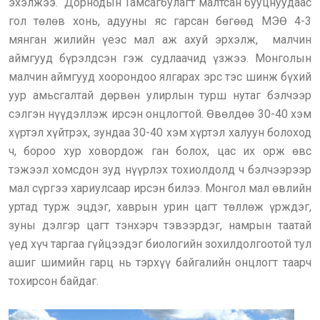
эхэлжээ. Дорнодын Тамсагбулагт малтсан бууцнуудаас
гол төлөв хонь, адууны яс гарсан бөгөөд МЭӨ 4-3
мянган жилийн үеэс мал аж ахуй эрхэлж, малчин
аймгууд бүрэлдсэн гэж судлаачид үзжээ. Монголын
малчин аймгууд хоорондоо ялгарах эрс тэс шинж бүхий
уур амьсгалтай дөрвөн улирлын турш нутаг бэлчээр
сэлгэн нүүдэллэж ирсэн онцлогтой. Өвөлдөө 30-40 хэм
хүртэл хүйтрэх, зундаа 30-40 хэм хүртэл халуун болоход
ч, бороо хур ховордож ган болох, цас их орж өвс
тэжээл хомсдон зуд нүүрлэх тохиолдолд ч бэлчээрээр
мал сүргээ хариулсаар ирсэн билээ. Монгол мал өвлийн
уртад турж эцдэг, хаврын урин цагт төллөж үрждэг,
зуны дэлгэр цагт тэнхэрч тэвээрдэг, намрын таатай
үед хүч таргаа гүйцээдэг биологийн зохилдолгоотой тул
ашиг шимийн гарц нь тэрхүү байгалийн онцлогт таарч
тохирсон байдаг.