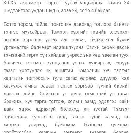
30-35 километр газрыг туулах чадвартай. Тэмээ 34
шүдтэйгээс үүдэн шүд 6, араа 24, соёо 4 байдаг.
Ботго тором, тайлаг тонгочин давхиад тоглоод байвал
тэнгэр муухайрдаг. Тэмээн сүргийг говийн элсэрхэг
зөөлөн хөрсөнд ургах заг шаваг, бударгана бүхий
ургамалтай бэлчээрт идээшлүүлнэ. Салхи сөрөн явсан
тэмээний тарга хүч хайлдаг учраас энэ үед зөөлөн туух,
бэлчээх, тогтмол хугацаанд услах, хужирлах, сэрүүн
газар хэвтүүлэх нь ашигтай. Тэмээний хүч таргыг
хадгалан тогтоохын тулд хагас өдрөөр идүүлэх, хэд
хазуулж амны завааг гаргах зэргээр түүний биеийг
дасгаж сойно. Сойлгын үр дүнд тэмээний ул таваг
бэхжиж, хүч тарга тогтож, холын замд эдэлгээ сайн
даах эцэж ядрахгүй болоход ач тустай. Тэмээг
эдэлгээнд сургахын тулд тайлаг гунж насанд нь
хаврын улиралд буйллана. Буйллах хугацааг
оройтуулбал хамрын мөгөөрс зузаарч баална.