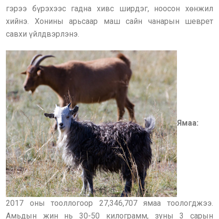
гэрээ бүрэхээс гадна хивс ширдэг, ноосон хөнжил
хийнэ. Хонины арьсаар маш сайн чанарын шеврет
савхи үйлдвэрлэнэ.
Ямаа:
2017 оны тооллогоор 27,346,707 ямаа тоологджээ.
Амьдын жин нь 30-50 килограмм, зуны 3 сарын