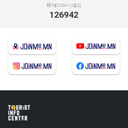
Өнгөрсөн сард
146471