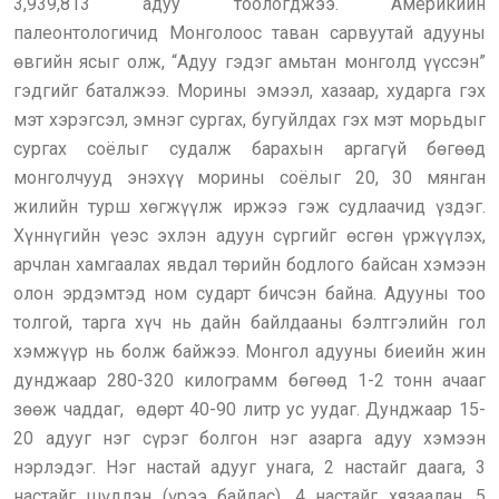
3,939,813 адуу тоологджээ. Америкийн
палеонтологичид Монголоос таван сарвуутай адууны
өвгийн ясыг олж, “Адуу гэдэг амьтан монголд үүссэн”
гэдгийг баталжээ. Морины эмээл, хазаар, хударга гэх
мэт хэрэгсэл, эмнэг сургах, бугуйлдах гэх мэт морьдыг
сургах соёлыг судалж барахын аргагүй бөгөөд
монголчууд энэхүү морины соёлыг 20, 30 мянган
жилийн турш хөгжүүлж иржээ гэж судлаачид үздэг.
Хүннүгийн үеэс эхлэн адуун сүргийг өсгөн үржүүлэх,
арчлан хамгаалах явдал төрийн бодлого байсан хэмээн
олон эрдэмтэд ном сударт бичсэн байна. Адууны тоо
толгой, тарга хүч нь дайн байлдааны бэлтгэлийн гол
хэмжүүр нь болж байжээ. Монгол адууны биеийн жин
дунджаар 280-320 килограмм бөгөөд 1-2 тонн ачааг
зөөж чаддаг, өдөрт 40-90 литр ус уудаг. Дунджаар 15-
20 адууг нэг сүрэг болгон нэг азарга адуу хэмээн
нэрлэдэг. Нэг настай адууг унага, 2 настайг даага, 3
настайг шүдлэн (үрээ байдас), 4 настайг хязаалан, 5