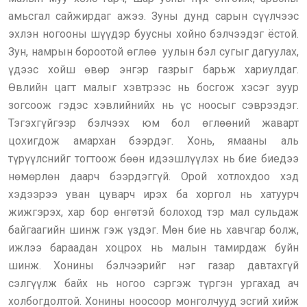
амьсгал сайжирдаг ажээ. Зуны дунд сарын сүүлчээс
эхлэн ногооны шүүдэр буусны хойно бэлчээдэг ёстой.
Зун, намрын бороотой өглөө уулын бэл сугыг дагуулах,
үдээс хойш өвөр энгэр газрыг барьж хариулдаг.
Өвлийн цагт малыг хэвтрээс нь босгож хэсэг зуур
зогсоож гэдэс хэвлийнийх нь үс ноосыг сэврээдэг.
Тэгэхгүйгээр бэлчээх юм бол өглөөний жаварт
цохигдож амархан бээрдэг. Хонь, ямааны аль
түрүүлснийг тогтоож бөөн идээшлүүлэх нь бие биедээ
нөмөрлөн даарч бээрдэггүй. Орой хотлохдоо хэд
хэдээрээ уван цуварч ирэх ба хоргол нь хатуурч
жижгэрэх, хар бор өнгөтэй болоход тэр мал сульдаж
байгаагийн шинж гэж үздэг. Мөн бие нь хавчгар болж,
ижлээ бараадан хоцрох нь малын тамирдаж буйн
шинж. Хонины бэлчээрийг нэг газар давтахгүй
сэлгүүлж байх нь ногоо сэргэж түргэн ургахад ач
холбогдолтой. Хонины ноосоор монголчууд эсгий хийж