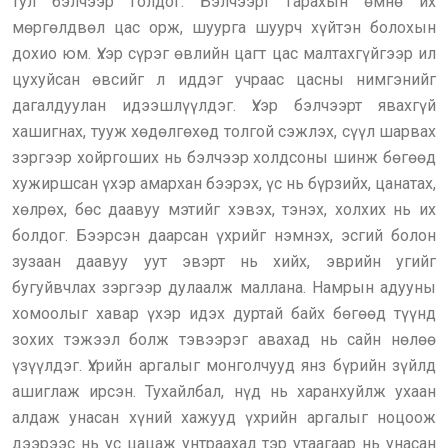
тул бэлчээр голдог. Бэлчээрт гарахын өмнө их
мөргөлдвөл цас орж, шуурга шуурч хүйтэн болохын
дохио юм. Үхэр сүрэг өвлийн цагт цас малтахгүйгээр ил
цухуйсан өвсийг л иддэг учраас цасны нимгэнийг
дагалдуулан идээшлүүлдэг. Үхэр бэлчээрт явахгүй
хашигнах, тууж хөдөлгөхөд толгой сэжлэх, сүүл шарвах
зэргээр хойргоших нь бэлчээр холдсоны шинж бөгөөд
хужиршсан үхэр амархан бээрэх, үс нь бүрзийх, цанатах,
хөлрөх, бөс даавуу мэтийг хэвэх, тэнэх, холхих нь их
болдог. Бээрсэн даарсан үхрийг нэмнэх, эсгий болон
зузаан даавуу уут эвэрт нь хийх, эврийн угийг
бугуйвчлах зэргээр дулаалж маллана. Намрын адууны
хомоолыг хавар үхэр идэх дуртай байх бөгөөд түүнд
зохих тэжээл болж тэвээрэг авахад нь сайн нөлөө
үзүүлдэг. Үхрийн аргалыг монголчууд янз бүрийн зүйлд
ашиглаж ирсэн. Тухайлбал, нүд нь харанхуйлж ухаан
алдаж унасан хүний хажууд үхрийн аргалыг ноцоож
дээрээс нь ус цацаж унтраахад тэр утаагаар нь унасан