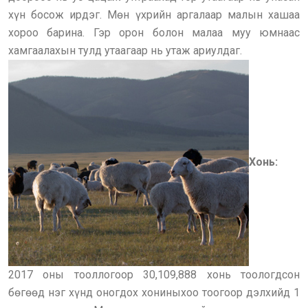
хүн босож ирдэг. Мөн үхрийн аргалаар малын хашаа
хороо барина. Гэр орон болон малаа муу юмнаас
хамгаалахын тулд утаагаар нь утаж ариулдаг.
Хонь:
2017 оны тооллогоор 30,109,888 хонь тоологдсон
бөгөөд нэг хүнд оногдох хониныхоо тоогоор дэлхийд 1