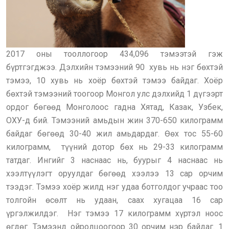
2017 оны тооллогоор 434,096 тэмээтэй гэж
бүртгэгджээ. Дэлхийн тэмээний 90 хувь нь нэг бөхтэй
тэмээ, 10 хувь нь хоёр бөхтэй тэмээ байдаг. Хоёр
бөхтэй тэмээний тоогоор Монгол улс дэлхийд 1 дүгээрт
ордог бөгөөд Монголоос гадна Хятад, Казак, Узбек,
ОХУ-д бий. Тэмээний амьдын жин 370-650 килограмм
байдаг бөгөөд 30-40 жил амьдардаг. Өөх тос 55-60
килограмм, түүний дотор бөх нь 29-33 килограмм
татдаг. Ингийг 3 наснаас нь, буурыг 4 наснаас нь
хээлтүүлэгт оруулдаг бөгөөд хээлээ 13 сар орчим
тээдэг. Тэмээ хоёр жилд нэг удаа ботголдог учраас тоо
толгойн өсөлт нь удаан, саах хугацаа 16 сар
үргэлжилдэг. Нэг тэмээ 17 килограмм хүртэл ноос
өгдөг. Тэмээнд ойролцоогоор 30 орчим нэр байдаг. 1