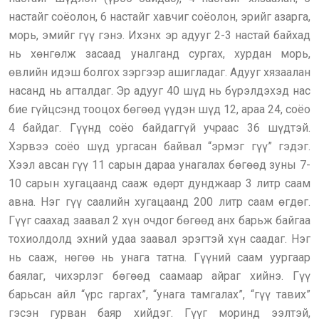
настайг соёолон, 6 настайг хавчиг соёолон, эрийг азарга,
морь, эмийг гүү гэнэ. Ихэнх эр адууг 2-3 настай байхад
нь хөнгөлж засаад уналганд сургах, хурдан морь,
өвлийн идэш болгох зэргээр ашигладаг. Адууг хязаалан
насанд нь агталдаг. Эр адууг 40 шүд нь бүрэлдэхэд нас
бие гүйцсэнд тооцох бөгөөд үүдэн шүд 12, араа 24, соёо
4 байдаг. Гүүнд соёо байдаггүй учраас 36 шүдтэй.
Хэрвээ соёо шүд ургасан байвал “эрмэг гүү” гэдэг.
Хээл авсан гүү 11 сарын дараа унагалах бөгөөд зуны 7-
10 сарын хугацаанд сааж өдөрт дунджаар 3 литр саам
авна. Нэг гүү саалийн хугацаанд 200 литр саам өгдөг.
Гүүг саахад заавал 2 хүн очдог бөгөөд анх барьж байгаа
тохиолдолд эхний удаа заавал эрэгтэй хүн саадаг. Нэг
нь сааж, нөгөө нь унага татна. Гүүний саам уургаар
баялаг, чихэрлэг бөгөөд саамаар айраг хийнэ. Гүү
барьсан айл “үрс гаргах”, “унага тамгалах”, “гүү тавих”
гэсэн гурван баяр хийдэг. Гүүг моринд ээлтэй,