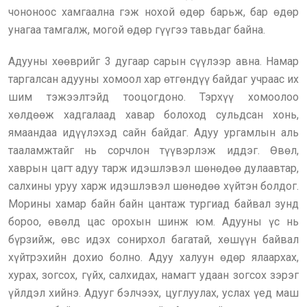
чононоос хамгаална гэж нохой өдөр барьж, бар өдөр
унагаа тамгалж, могой өдөр гүүгээ тавьдаг байна.
Адууны хөөврийг 3 дугаар сарын сүүлээр авна. Намар
таргалсан адууны хомоол хар өтгөндүү байдаг учраас их
шим тэжээлтэйд тооцогдоно. Тэрхүү хомоолоо
хөлдөөж хадгалаад хавар болоход сульдсан хонь,
ямаандаа идүүлэхэд сайн байдаг. Адуу ургамлын аль
тааламжтайг нь сорчлон түүвэрлэж иддэг. Өвөл,
хаврын цагт адуу тарж идэшлэвэл шөнөдөө дулаавтар,
салхины уруу харж идэшлэвэл шөнөдөө хүйтэн болдог.
Морины хамар байн байн цантаж тургиад байвал зунд
бороо, өвөлд цас орохын шинж юм. Адууны үс нь
бүрзийж, өвс идэх сонирхол багатай, хөшүүн байвал
хүйтрэхийн дохио болно. Адуу халуун өдөр ялаархах,
хурах, зогсох, гүйх, салхидах, намагт удаан зогсох зэрэг
үйлдэл хийнэ. Адууг бэлчээх, цуглуулах, услах үед маш