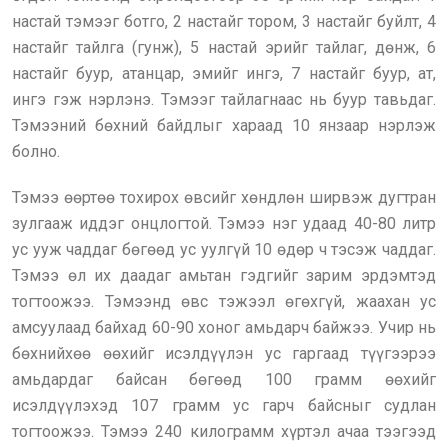
настай тэмээг ботго, 2 настайг тором, 3 настайг буйлт, 4
настайг тайлга (гунж), 5 настай эрийг тайлаг, дөнж, 6
настайг буур, атанцар, эмийг ингэ, 7 настайг буур, ат,
ингэ гэж нэрлэнэ. Тэмээг тайлагнаас нь буур тавьдаг.
Тэмээний бөхний байдлыг хараад 10 янзаар нэрлэж
болно.
Тэмээ өөртөө тохирох өвсийг хөндлөн ширвэж дугтран
зулгааж иддэг онцлогтой. Тэмээ нэг удаад 40-80 литр
ус ууж чаддаг бөгөөд ус уулгүй 10 өдөр ч тэсэж чаддаг.
Тэмээ өл их даадаг амьтан гэдгийг зарим эрдэмтэд
тогтоожээ. Тэмээнд өвс тэжээл өгөхгүй, жаахан ус
амсуулаад байхад 60-90 хоног амьдарч байжээ. Учир нь
бөхнийхөө өөхийг исэлдүүлэн ус гаргаад түүгээрээ
амьдардаг байсан бөгөөд 100 грамм өөхийг
исэлдүүлэхэд 107 грамм ус гарч байсныг судлан
тогтоожээ. Тэмээ 240 килограмм хүртэл ачаа тээгээд