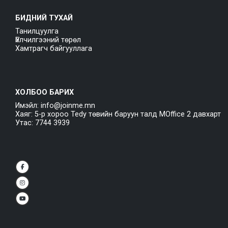
БИДНИЙ ТУХАЙ
Танилцуулга
Үйлчилгээний төрөл
Хамтрагч байгууллага
ХОЛБОО БАРИХ
Имэйл: info@joinme.mn
Хаяг: 5-р хороо Tedy төвийн баруун талд MOffice 2 давхарт
Утас: 7744 3939