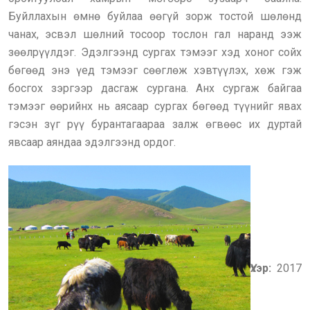
Буйллахын өмнө буйлаа өөгүй зорж тостой шөлөнд
чанах, эсвэл шөлний тосоор тослон гал наранд ээж
зөөлрүүлдэг. Эдэлгээнд сургах тэмээг хэд хоног сойх
бөгөөд энэ үед тэмээг сөөглөж хэвтүүлэх, хөж гэж
босгох зэргээр дасгаж сургана. Анх сургаж байгаа
тэмээг өөрийнх нь аясаар сургах бөгөөд түүнийг явах
гэсэн зүг рүү бурантагаараа залж өгвөөс их дуртай
явсаар аяндаа эдэлгээнд ордог.
Үхэр:
2017