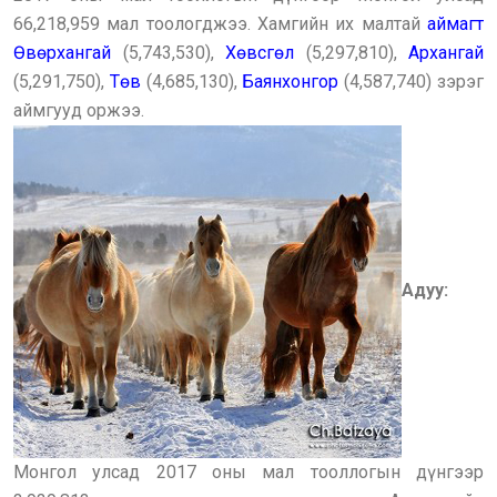
66,218,959 мал тоологджээ. Хамгийн их малтай
аймагт
Өвөрхангай
(5,743,530),
Хөвсгөл
(5,297,810),
Архангай
(5,291,750),
Төв
(4,685,130),
Баянхонгор
(4,587,740) зэрэг
аймгууд оржээ.
Адуу:
Монгол улсад 2017 оны мал тооллогын дүнгээр