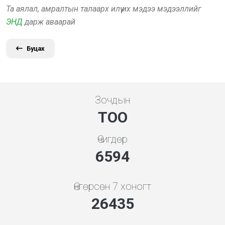
Та аялал, амралтын талаарх илүү их мэдээ мэдээллийг
ЭНД
дарж аваарай
Буцах
Зочдын
ТОО
Өчигдөр
7608
Өнгөрсөн 7 хоногт
30502