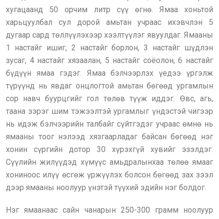
хугацаанд 50 орчим литр сүү өгнө. Ямаа хоньтой
харьцуулбал сул дорой амьтан учраас ихэвчлэн 5
дугаар сард төллүүлэхээр хээлтүүлэг явуулдаг. Ямааны
1 настайг ишиг, 2 настайг борлон, 3 настайг шүдлэн
зусаг, 4 настайг хязаалан, 5 настайг соёолон, 6 настайг
бүдүүн ямаа гэдэг. Ямаа бэлчээрлэх үедээ үргэлж
түрүүнд нь явдаг онцлогтой амьтан бөгөөд ургамлын
сор навч буурцгийг гол төлөв түүж иддэг. Өвс, агь,
таана зэрэг шим тэжээлтэй ургамлыг үндэстэй чигээр
нь идэж бэлчээрийн талбайг сүйтгэдэг учраас өмнө нь
ямааны тоог нэлээд хязгаарладаг байсан бөгөөд нэг
хонин сүргийн дотор 30 хүрэхгүй хувийг эзэлдэг.
Сүүлийн жилүүдэд хүмүүс амьдралынхаа төлөө ямааг
хониноос илүү өсгөж үржүүлэх болсон бөгөөд зах зээл
дээр ямааны ноолуур үнэтэй түүхий эдийн нэг болдог.
Нэг ямаанаас сайн чанарын 250-300 грамм ноолуур