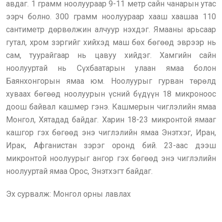
авдаг. 1 грамм ноолуураар 9-11 метр сайн чанарын утас
ээрч болно. 300 грамм ноолуураар хааш хаашаа 110
сантиметр дөрвөлжин алчуур нэхдэг. Ямааны арьсаар
гутал, хром зэргийг хийхэд маш бөх бөгөөд эврээр нь
сам, туурайгаар нь цавуу хийдэг. Хамгийн сайн
ноолууртай нь Сүхбаатарын улаан ямаа болон
Баянхонгорын ямаа юм. Ноолуурыг гурван төрөлд
хуваах бөгөөд ноолуурын үсний бүдүүн 18 микроноос
доош байвал кашмер гэнэ. Кашмерын чиглэлийн ямаа
Монгол, Хятадад байдаг. Харин 18-23 микронтой ямааг
кашгор гэх бөгөөд энэ чиглэлийн ямаа Энэтхэг, Иран,
Ирак, Афганистан зэрэг оронд бий. 23-аас дээш
микронтой ноолуурыг ангор гэх бөгөөд энэ чиглэлийн
ноолууртай ямаа Орос, Энэтхэгт байдаг.
Эх сурвалж: Монгол орны лавлах