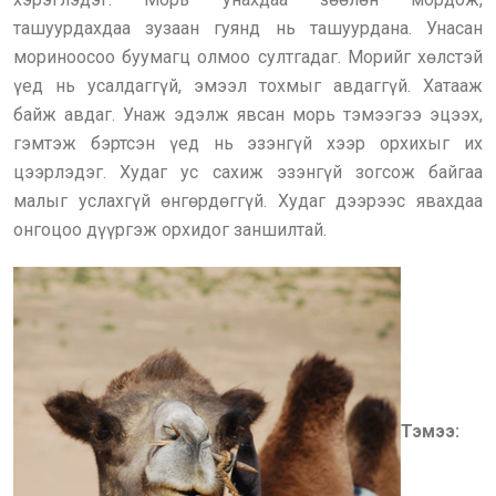
ташуурдахдаа зузаан гуянд нь ташуурдана. Унасан
мориноосоо буумагц олмоо султгадаг. Морийг хөлстэй
үед нь усалдаггүй, эмээл тохмыг авдаггүй. Хатааж
байж авдаг. Унаж эдэлж явсан морь тэмээгээ эцээх,
гэмтэж бэртсэн үед нь эзэнгүй хээр орхихыг их
цээрлэдэг. Худаг ус сахиж эзэнгүй зогсож байгаа
малыг услахгүй өнгөрдөггүй. Худаг дээрээс явахдаа
онгоцоо дүүргэж орхидог заншилтай.
Тэмээ: