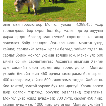
оны мал тооллогоор Монгол улсад 4,388,455 үхэр
тоологджээ. Үхэр сүрэг бол бод малын дотор адууны
дараа ордог бөгөөд мах сүүний хэрэгцээг хангахад
зонхилох байр эзэлдэг. Эртнээс нааш монгол үхэр,
хайнаг, сарлагийг өсгөж ирсэн бөгөөд хайнаг гэдэг нь
сарлаг болон монгол үхрийн эрлийз юм. Манай улс 500
мянга орчим сарлагтайгаас Архангай аймгийн Хангай
сум хамгийн олон сарлагтайд тооцогдоно. Монгол
үхрийн биеийн жин 460 орчим килограмм бол сарлаг
400 килограмм, хайнаг 500 килограмм татдаг. Хайнаг нь
бие томтой, хүчтэй учраас бух тавьдаггүй. Харин засаж
шар болгон тэргэнд оруулж эдэлгээнд хэрэглэнэ.
Монгол үхэр жилд дунджаар 700 литр, сарлаг 450 литр,
хайнаг дунджаар 1000 литр сүү өгдөг. Монгол үхрийн 1