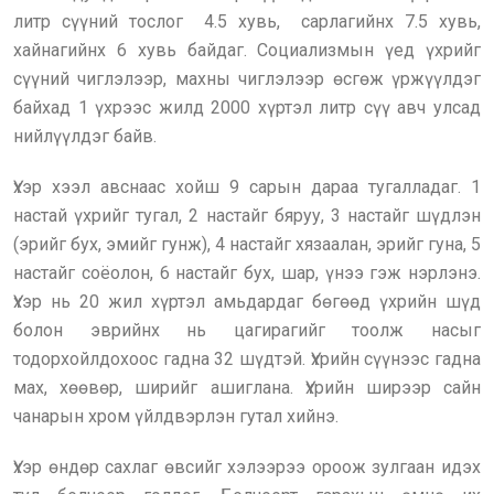
литр сүүний тослог 4.5 хувь, сарлагийнх 7.5 хувь,
хайнагийнх 6 хувь байдаг. Социализмын үед үхрийг
сүүний чиглэлээр, махны чиглэлээр өсгөж үржүүлдэг
байхад 1 үхрээс жилд 2000 хүртэл литр сүү авч улсад
нийлүүлдэг байв.
Үхэр хээл авснаас хойш 9 сарын дараа тугалладаг. 1
настай үхрийг тугал, 2 настайг бяруу, 3 настайг шүдлэн
(эрийг бух, эмийг гунж), 4 настайг хязаалан, эрийг гуна, 5
настайг соёолон, 6 настайг бух, шар, үнээ гэж нэрлэнэ.
Үхэр нь 20 жил хүртэл амьдардаг бөгөөд үхрийн шүд
болон эврийнх нь цагирагийг тоолж насыг
тодорхойлдохоос гадна 32 шүдтэй. Үхрийн сүүнээс гадна
мах, хөөвөр, ширийг ашиглана. Үхрийн ширээр сайн
чанарын хром үйлдвэрлэн гутал хийнэ.
Үхэр өндөр сахлаг өвсийг хэлээрээ ороож зулгаан идэх