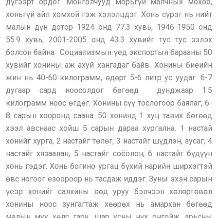
дүгээрт ордог. Монголчууд морьгүй малчных мохоо,
хоньгүй айл хомхой гэж хэлэлцдэг. Хонь сүрэг нь нийт
малын дүн дотор 1924 онд 77.3 хувь, 1946-1950 онд
55.9 хувь, 2001-2005 онд 43.3 хувийг тус тус эзлэх
болсон байна. Социализмын үед экспортын барааны 50
хувийг хонины аж ахуй хангадаг байв. Хонины биеийн
жин нь 40-60 килограмм, өдөрт 5-6 литр ус уудаг. 6-7
дугаар сард ноосолдог бөгөөд дунджаар 1.5
килограмм ноос өгдөг. Хонины сүү тослогоор баялаг, 6-
8 сарын хооронд саана. 50 хонинд 1 хуц тавих бөгөөд
хээл авснаас хойш 5 сарын дараа хургална. 1 настай
хонийг хурга, 2 настайг төлөг, 3 настайг шүдлэн, зусаг, 4
настайг хязаалан, 5 настайг соёолон, 6 настайг бүдүүн
хонь гэдэг. Хонь богино ургац бүхий нарийн ширхэгтэй
өвс ногоог ёзоороор нь тасдаж иддэг. Зуны эхэн сарын
үеэр хонийг салхины өөд уруу бэлчээн хөлөргөвөл
хонины ноос зунгагтаж хөөрөх нь амархан бөгөөд
малын муу хөлс гарч, шар усны нүх онгойж, арьсны