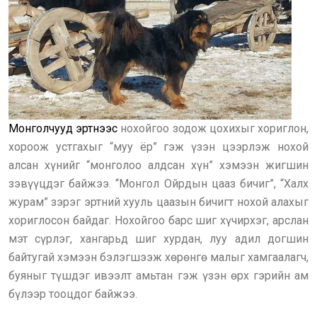
Монголчууд эртнээс
нохойгоо зодож цохихыг хориглон,
хороож устгахыг “муу ёр” гэж үзэн цээрлэж нохой
алсан хүнийг “монголоо алдсан хүн” хэмээн жигшин
зэвүүцдэг байжээ. “Монгол Ойрдын цааз бичиг”, “Халх
журам” зэрэг эртний хууль цаазын бичигт нохой алахыг
хориглосон байдаг. Нохойгоо барс шиг хүчирхэг, арслан
мэт сүрлэг, хангарьд шиг хурдан, луу адил догшин
байтугай хэмээн бэлэгшээж хөрөнгө малыг хамгаалагч,
буяныг түшдэг ивээлт амьтан гэж үзэн өрх гэрийн ам
бүлээр тооцдог байжээ.