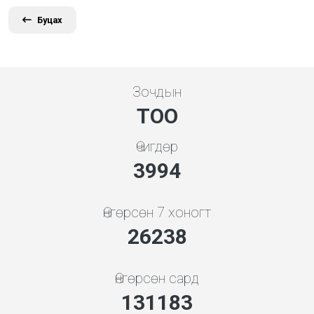
Буцах
Зочдын
ТОО
Өчигдөр
4279
Өнгөрсөн 7 хоногт
28112
Өнгөрсөн сард
140553