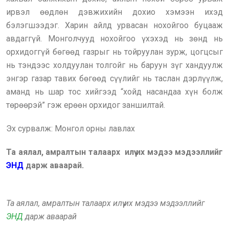
ирвэл өөдлөн дэвжихийн дохио хэмээн ихэд
бэлэгшээдэг. Харин айлд урвасан нохойгоо буцааж
авдаггүй. Монголчууд нохойгоо үхэхэд нь зөнд нь
орхидоггүй бөгөөд газрыг нь тойруулан зурж, цогцсыг
нь тэндээс холдуулан толгойг нь баруун зүг хандуулж
энгэр газар тавих бөгөөд сүүлийг нь таслан дэрлүүлж,
аманд нь шар тос хийгээд “хойд насандаа хүн болж
төрөөрэй” гэж ерөөн орхидог заншилтай.
Эх сурвалж: Монгол орны лавлах
Та аялал, амралтын талаарх илүү их мэдээ мэдээллийг
ЭНД
дарж аваарай.
Та аялал, амралтын талаарх илүү их мэдээ мэдээллийг
ЭНД
дарж аваарай