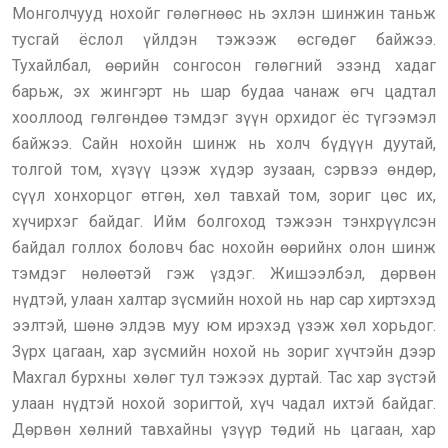
Монголчууд нохойг гөлөгнөөс нь эхлэн шинжин таньж
тусгай ёслол үйлдэн тэжээж өсгөдөг байжээ.
Тухайлбал, өөрийн сонгосон гөлөгний эзэнд хадаг
барьж, эх жингэрт нь шар будаа чанаж өгч цадтал
хооллоод гөлгөндөө тэмдэг зүүн орхидог ёс түгээмэл
байжээ. Сайн нохойн шинж нь холч бүдүүн дуутай,
толгой том, хүзүү цээж хүдэр зузаан, сэрвээ өндөр,
сүүл хонхорцог өтгөн, хөл тавхай том, зориг цөс их,
хүчирхэг байдаг. Ийм болгоход тэжээн тэнхрүүлсэн
байдал голлох боловч бас нохойн өөрийнх олон шинж
тэмдэг нөлөөтэй гэж үздэг. Жишээлбэл, дөрвөн
нүдтэй, улаан халтар зүсмийн нохой нь нар сар хиртэхэд
ээлтэй, шөнө элдэв муу юм ирэхэд үзэж хөл хорьдог.
Зүрх цагаан, хар зүсмийн нохой нь зориг хүчтэйн дээр
Махгал бурхны хөлөг тул тэжээх дуртай. Тас хар зүстэй
улаан нүдтэй нохой зоригтой, хүч чадал ихтэй байдаг.
Дөрвөн хөлний тавхайны үзүүр төдий нь цагаан, хар