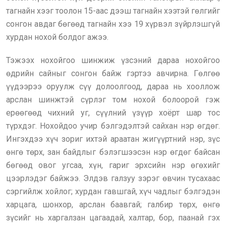
тагнайн хээг тоолон 15-аас дээш тагнайн хээтэй гөлгийг
сонгон авдаг бөгөөд тагнайн хээ 19 хүрвэл зүйрлэшгүй
хурдан нохой болдог ажээ.
Тэжээх нохойгоо шинжиж үзсэний дараа нохойгоо
өдрийн сайныг сонгон байж гэртээ авчирна. Гөлгөө
үүдээрээ оруулж сүү долоолгоод, дараа нь хооллож
арслан шинжтэй сүрлэг том нохой болоорой гэж
ерөөгөөд чихний уг, сүүлний үзүүр хоёрт шар тос
түрхдэг. Нохойдоо учир бэлгэдэлтэй сайхан нэр өгдөг.
Ингэхдээ хүч зориг ихтэй араатан жигүүртний нэр, зүс
өнгө төрх, зан байдлыг бэлэгшээсэн нэр өгдөг байсан
бөгөөд овог угсаа, хүн, гариг эрхсийн нэр өгөхийг
цээрлэдэг байжээ. Элдэв галзуу зэрэг өвчин тусахаас
сэргийлж хойлог; хурдан гавшгай, хүч чадлыг бэлгэдэн
харцага, шонхор, арслан баавгай; галбир төрх, өнгө
зүсийг нь харгалзан цагаадай, халтар, бор, паанай гэх