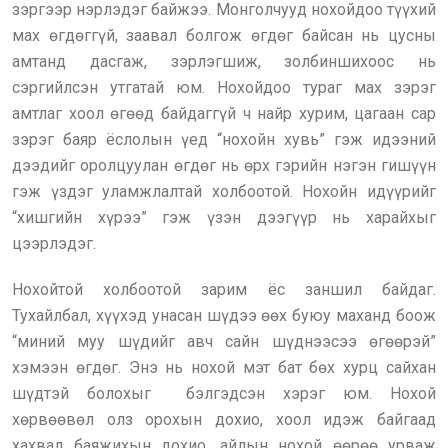
зэргээр нэрлэдэг байжээ. Монголчууд нохойдоо түүхий
мах өгдөггүй, заавал болгож өгдөг байсан нь цусны
амтанд дасгаж, зэрлэгшиж, золбиншихоос нь
сэргийлсэн утгатай юм. Нохойдоо тураг мах зэрэг
амтлаг хоол өгөөд байдаггүй ч найр хурим, цагаан сар
зэрэг баяр ёслолын үед “нохойн хувь” гэж идээний
дээдийг оролцуулан өгдөг нь өрх гэрийн нэгэн гишүүн
гэж үздэг уламжлалтай холбоотой. Нохойн идүүрийг
“хишгийн хүрээ” гэж үзэн дээгүүр нь харайхыг
цээрлэдэг.
Нохойтой холбоотой зарим ёс заншил байдаг.
Тухайлбал, хүүхэд унасан шүдээ өөх буюу маханд боож
“миний муу шүдийг авч сайн шүднээсээ өгөөрэй”
хэмээн өгдөг. Энэ нь нохой мэт бат бөх хурц сайхан
шүдтэй болохыг бэлгэдсэн хэрэг юм. Нохой
хөрвөөвөл олз орохын дохио, хоол идэж байгаад
хахвал баяжихын дохио, айлын нохой өөрөө урваж