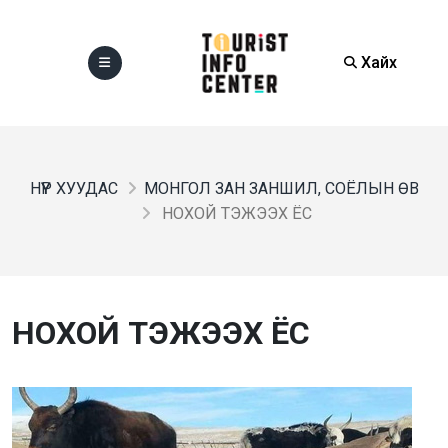
Хайх
НҮҮР ХУУДАС
МОНГОЛ ЗАН ЗАНШИЛ, СОЁЛЫН ӨВ
НОХОЙ ТЭЖЭЭХ ЁС
НОХОЙ ТЭЖЭЭХ ЁС