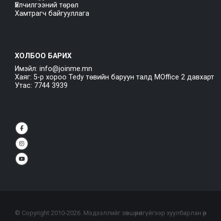
Үйлчилгээний төрөл
Хамтрагч байгууллага
ХОЛБОО БАРИХ
Имэйл: info@joinme.mn
Хаяг: 5-р хороо Tedy төвийн баруун талд MOffice 2 давхарт
Утас: 7744 3939
© Copyright 2010-
2026
. Мэдээллийг зөвшөөрөлгүйгээр хуулбарлан өөр