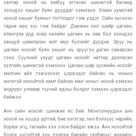
халтар нохой нь ембүү атгасан шинжтэй бөгөөд
эзэндээ хишиг буян дууддаг хэмээнэ. Улаан хумстай
нохой хишиг буяныг тогтоодог гэж үздэг. Сайн зүснээс
гадна муу зүс гэж байдаг. Дөрвөн хөл шийр цагаан,
ялангуяа урд хоёр хөлийн цагаан нь лав бол эзэндээ
ханцуй шамласан мэт муу бүхнийг дуудна. Эрүү нь
цагаан нохойг буян хишиг нь эрүүгээ даган савирсан
гэнэ. Сүүлний үзүүр цагаан нохойг чөтгөр далласан
хулгайч шинжтэй хэмээнэ. Цагаан шар зүсмийн нохойг
малчин айл тэжээхээс цэрвэдэг байсан нь чонын
өнгөтэй нохойтой хамт байсан мал чоныг нохой хэмээн
андуурч улмаар түүний идэш болдог хэмээн цэрвэдэг
байжээ.
Анч сайн нохойг шинжих ёс бий. Монголчуудын анч
нохой нь хошуу урттай, бие зэгзгэр, хөл бэлхүүс нарийн,
борви эгц, тагнайн хээ олон байдаг ажээ. Анч нохойтой
болох хүсэлтэй хүн дээрхи биеийн галбирыг анхаарч,