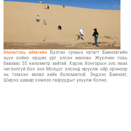
Өмнөговь аймгийн
Булган сумын нутагт Баянзагийн
зүүн хойно орших урт элсэн манхан. Жуулчин говь
баазаас 55 километр зайтай. Хэрэв Хонгорын элс явах
чиглэлгүй бол энэ Молцог элсэнд ирүүлж ойр орчноор
нь тэмээн аялал хийх боломжтой. Эндээс Баянзаг,
Ширээ шавар хэмээх газруудыг үзүүлж болно.