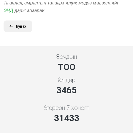
Та аялал, амралтын талаарх илүү их мэдээ мэдээллийг
ЭНД
дарж аваарай
Буцах
Зочдын
ТОО
Өчигдөр
3731
Өнгөрсөн 7 хоногт
33851