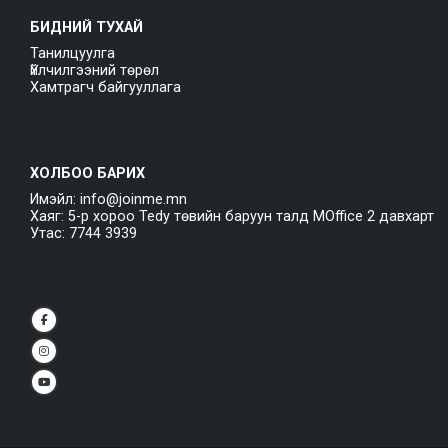
БИДНИЙ ТУХАЙ
Танилцуулга
Үйлчилгээний төрөл
Хамтрагч байгууллага
ХОЛБОО БАРИХ
Имэйл: info@joinme.mn
Хаяг: 5-р хороо Tedy төвийн баруун талд MOffice 2 давхарт
Утас: 7744 3939