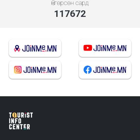
Өнгөрсөн сард
126723