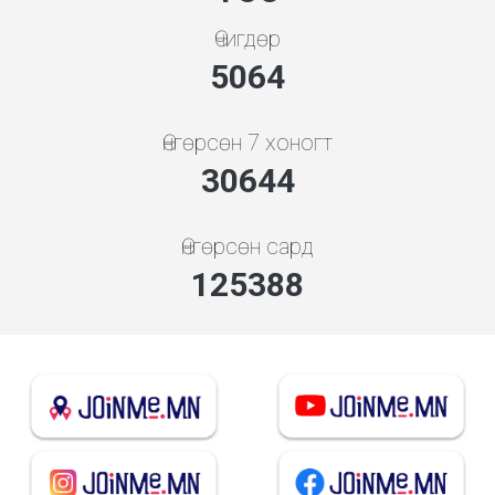
Өчигдөр
5648
Өнгөрсөн 7 хоногт
34180
Өнгөрсөн сард
139856