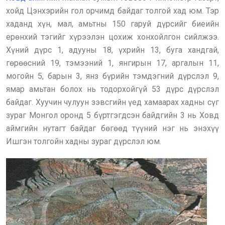
хойд Цэнхэрийн гол орчимд байдаг толгой хад юм. Тэр
хаданд хүн, мал, амьтны 150 гаруй дүрсийг биеийн
ерөнхий тэгийг хүрээлэн цохиж хонхойлгон сийлжээ.
Хүний дүрс 1, адууны 18, үхрийн 13, буга хандгай,
гөрөөсний 19, тэмээний 1, янгирын 17, аргалын 11,
могойн 5, барын 3, янз бүрийн тэмдэгний дүрслэл 9,
ямар амьтан болох нь тодорхойгүй 53 дүрс дүрслэл
байдаг. Хуучин чулуун зэвсгийн үед хамаарах хадны сүг
зураг Монгол оронд 5 бүртгэгдсэн байдгийн 3 нь Ховд
аймгийн нутагт байдаг бөгөөд түүний нэг нь энэхүү
Ишгэн толгойн хадны зураг дүрслэл юм.