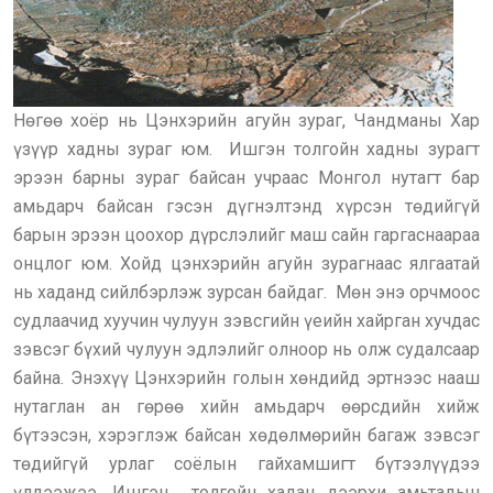
Нөгөө хоёр нь Цэнхэрийн агуйн зураг, Чандманы Хар
үзүүр хадны зураг юм. Ишгэн толгойн хадны зурагт
эрээн барны зураг байсан учраас Монгол нутагт бар
амьдарч байсан гэсэн дүгнэлтэнд хүрсэн төдийгүй
барын эрээн цоохор дүрслэлийг маш сайн гаргаснаараа
онцлог юм. Хойд цэнхэрийн агуйн зурагнаас ялгаатай
нь хаданд сийлбэрлэж зурсан байдаг. Мөн энэ орчмоос
судлаачид хуучин чулуун зэвсгийн үеийн хайрган хучдас
зэвсэг бүхий чулуун эдлэлийг олноор нь олж судалсаар
байна. Энэхүү Цэнхэрийн голын хөндийд эртнээс нааш
нутаглан ан гөрөө хийн амьдарч өөрсдийн хийж
бүтээсэн, хэрэглэж байсан хөдөлмөрийн багаж зэвсэг
төдийгүй урлаг соёлын гайхамшигт бүтээлүүдээ
үлдээжээ. Ишгэн толгойн хадан дээрхи амьтадын