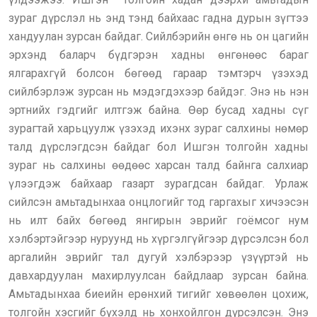
зураг дүрслэл нь энд тэнд байхаас гадна дурын зүгтээ
хандуулан зурсан байдаг. Сийлбэрийн өнгө нь он цагийн
эрхэнд баларч бүдгэрэн хадны өнгөнөөс бараг
ялгарахгүй болсон бөгөөд гараар тэмтэрч үзэхэд
сийлбэрлэж зурсан нь мэдэгдэхээр байдэг. Энэ нь нэн
эртнийх гэдгийг илтгэж байна. Өөр бусад хадны сүг
зурагтай харьцуулж үзэхэд ихэнх зураг салхины нөмөр
талд дүрслэгдсэн байдаг бол Ишгэн толгойн хадны
зураг нь салхины өөдөөс харсан талд байнга салхиар
үлээгдэж байхаар газарт зурагдсан байдаг. Урлаж
сийлсэн амьтадынхаа онцлогийг тод гаргахыг хичээсэн
нь илт байх бөгөөд янгирын эврийг гоёмсог нум
хэлбэртэйгээр нуруунд нь хүргэлгүйгээр дүрсэлсэн бол
аргалийн эврийг тал дугуй хэлбэрээр үзүүртэй нь
давхардуулан махирлуулсан байдлаар зурсан байна.
Амьтадынхаа биеийн ерөнхий тигийг хөвөөлөн цохиж,
толгойн хэсгийг бүхэлд нь хонхойлгон дүрсэлсэн. Энэ