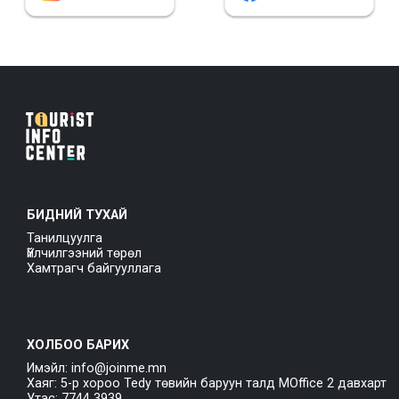
БИДНИЙ ТУХАЙ
Танилцуулга
Үйлчилгээний төрөл
Хамтрагч байгууллага
ХОЛБОО БАРИХ
Имэйл: info@joinme.mn
Хаяг: 5-р хороо Tedy төвийн баруун талд MOffice 2 давхарт
Утас: 7744 3939