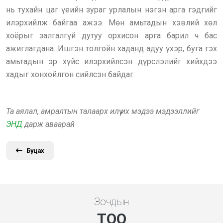
нь тухайн цаг үеийн зураг урлалын нэгэн арга гэдгийг
илэрхийлж байгаа ажээ. Мөн амьтадын хэвлий хөл
хоёрыг залгалгүй дутуу орхисон арга барил ч бас
ажиглагдана. Ишгэн толгойн хаданд адуу үхэр, буга гэх
амьтадын эр хүйс илэрхийлсэн дүрслэлийг хийхдээ
хадыг хонхойлгон сийлсэн байдаг.
Та аялал, амралтын талаарх илүү их мэдээ мэдээллийг
ЭНД
дарж аваарай
Буцах
Зочдын
ТОО