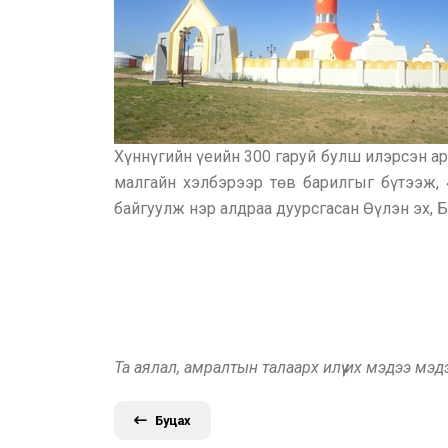
Хүннүгийн үеийн 300 гаруй булш илэрсэн ар
малгайн хэлбэрээр төв барилгыг бүтээж, 
байгуулж нэр алдраа дуурсгасан Өүлэн эх, 
Та аялал, амралтын талаарх илүү их мэдээ мэ
Буцах