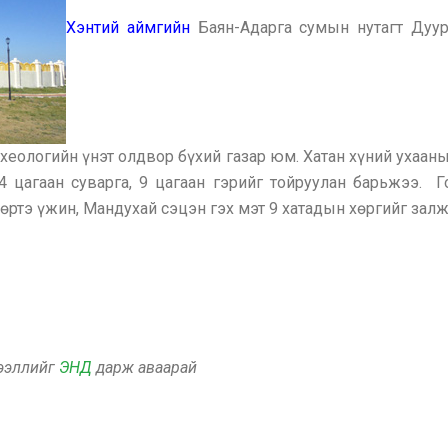
Хэнтий аймгийн
Баян-Адарга сумын нутагт Дуур
хеологийн үнэт олдвор бүхий газар юм. Хатан хүний ухааны
4 цагаан суварга, 9 цагаан гэрийг тойруулан барьжээ. 
Бөртэ үжин, Мандухай сэцэн гэх мэт 9 хатадын хөргийг залж
дээллийг
ЭНД
дарж аваарай