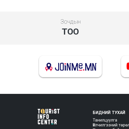
Зочдын
ТОО
БИДНИЙ ТУХАЙ
Танилцуулга
Үйлчилгээний төрө