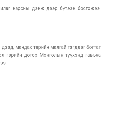
илаг нарсны дэнж дээр бүтээн босгожээ.
 дээд, мандах төрийн малгай гэгддэг богтаг
Гол гэрийн дотор Монголын түүхэнд гавъяа
ээ.