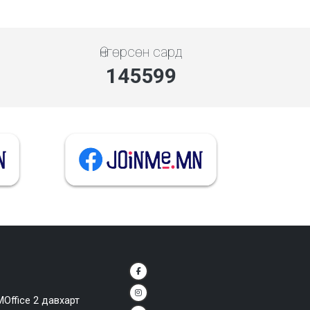
Өнгөрсөн сард
145599
MOffice 2 давхарт