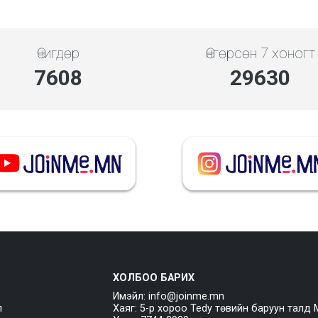
Өчигдөр
Өнгөрсөн 7 хоногт
7608
29630
ХОЛБОО БАРИХ
Имэйл: info@joinme.mn
л
Хаяг: 5-р хороо Tedy төвийн баруун талд 