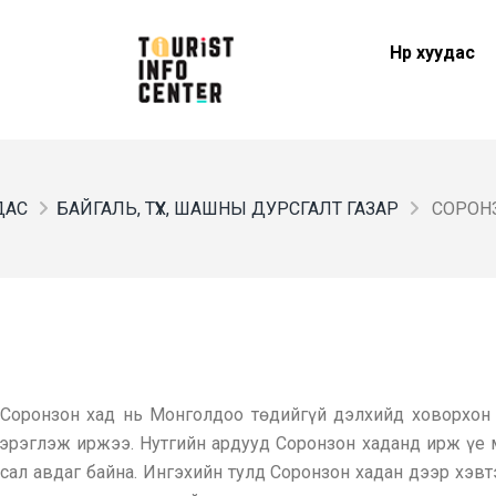
Нүүр хуудас
УДАС
БАЙГАЛЬ, ТҮҮХ, ШАШНЫ ДУРСГАЛТ ГАЗАР
СОРОН
Соронзон хад нь Монголдоо төдийгүй дэлхийд ховорхон 
эрэглэж иржээ. Нутгийн ардууд Соронзон хаданд ирж үе м
асал авдаг байна. Ингэхийн тулд Соронзон хадан дээр хэвт