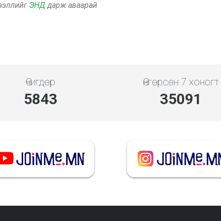
дээллийг
ЭНД
дарж аваарай
Өчигдөр
Өнгөрсөн 7 хоногт
5843
35091