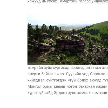
хажууд нь урсах Төмөртэйн голоос ундаала
төмрийн зүйл хүргэхэд соронздон татаж аван
энерги байгаа ажээ. Сүүлийн үед Соронзо
хийгдвэл сүйтгэгдэн үгүй болох аюулд ту
Монгол орны маань нэгэн бахархал яахын 
хүрэхгүй зайд Эрдэс групп хэмээх компани 