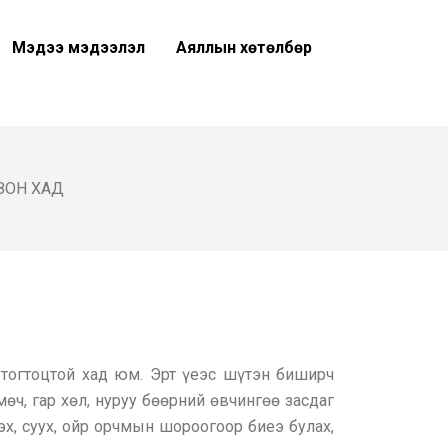
Мэдээ мэдээлэл
Аяллын хөтөлбөр
ЗОН ХАД
тогтоцтой хад юм. Эрт үеэс шүтэн биширч
өч, гар хөл, нуруу бөөрний өвчингөө засдаг
эх, суух, ойр орчмын шороогоор биеэ булах,