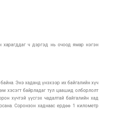
н харагддаг ч дэргэд нь очоод ямар нэгэн
 байна. Энэ хаданд үнэхээр их байгалийн хүч
өм хэсэгт байрладаг тул цаашид олборлолт
рон хүчтэй үүсгэх чадалтай байгалийн хад
рсана. Соронзон хаднаас ердөө 1 километр