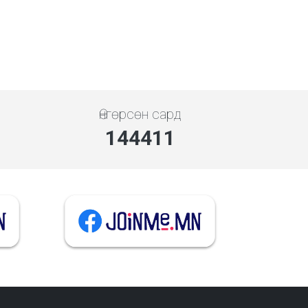
Өнгөрсөн сард
144411