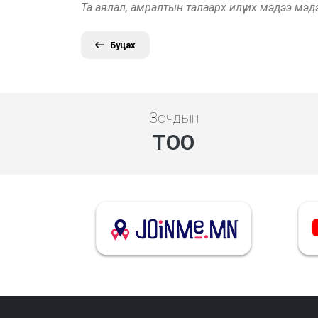
Та аялал, амралтын талаарх илүү их мэдээ мэ
Буцах
Зочдын
ТОО