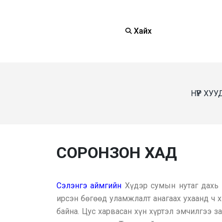
Хайх
НҮҮР ХУ
СОРОНЗОН ХАД
Сэлэнгэ аймгийн
Хүдэр сумын нутаг дахь 
ирсэн бөгөөд уламжлалт анагаах ухаанд ч х
байна. Цус харвасан хүн хүртэл эмчилгээ з