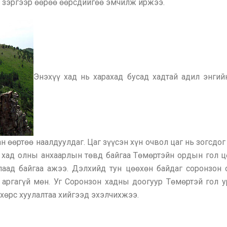
х зэргээр өөрөө өөрсдийгөө эмчилж иржээ.
Энэхүү хад нь харахад бусад хадтай адил энгий
 өөртөө наалдуулдаг. Цаг зүүсэн хүн очвол цаг нь зогсдог
н хад олны анхаарлын төвд байгаа Төмөртэйн ордын гол ц
лаад байгаа ажээ. Дэлхийд тун цөөхөн байдаг соронзон о
аргагүй мөн. Уг Соронзон хадны доогуур Төмөртэй гол у
хөрс хуулалтаа хийгээд эхэлчихжээ.