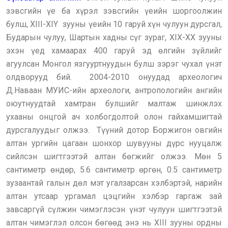
зэвсгийн үе ба хүрэл зэвсгийн үеийн шоргоолжин
булш, XIII-XIY зууны үеийн 10 гаруй хүн чулуун дурсгал,
Бударын чулуу, Шартын хадны сүг зураг, XIX-XX зууны
эхэн үед хамаарах 400 гаруй эд өлгийн зүйлийг
агуулсан Монгол язгууртнуудын булш зэрэг чухал үнэт
олдворууд бий. 2004-2010 онуудад археологич
Д.Наваан МУИС-ийн археологи, антропологийн ангийн
оюутнуудтай хамтран булшийг малтаж шинжлэх
ухааны онцгой ач холбогдолтой олон гайхамшигтай
дурсгалуудыг олжээ. Түүний дотор Боржигон овгийн
алтан ургийн цагаан шонхор шувууны дүрс нууцалж
сийлсэн шигтгээтэй алтан бөгжийг олжээ. Мөн 5
сантиметр өндөр, 5.6 сантиметр өргөн, 0.5 сантиметр
зузаантай галын дөл мэт угалзарсан хэлбэртэй, нарийн
алтан утсаар ургамал цэцгийн хэлбэр гаргаж зай
завсаргүй сүлжин чимэглэсэн үнэт чулуун шигтгээтэй
алтан чимэглэл олсон бөгөөд энэ нь XIII зууны ордны