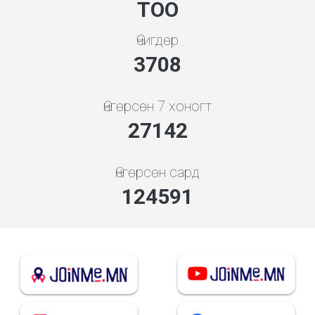
ТОО
Өчигдөр
3994
Өнгөрсөн 7 хоногт
29230
Өнгөрсөн сард
134175