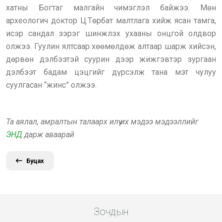
хатны Богтаг малгайн чимэглэл байжээ. Мөн
археологич доктор Ц.Төрбат малтлага хийж ясан тамга,
исэр сандал зэрэг шинжлэх ухааны онцгой олдвор
олжээ. Гуулин ялтсаар хөөмөлдөж алтаар шарж хийсэн,
дөрвөн дэлбээтэй суурин дээр жижгэвтэр зургаан
дэлбээт бадам цэцгийг дүрсэлж тана мэт чулуу
суулгасан “жинс” олжээ.
Та аялал, амралтын талаарх илүү их мэдээ мэдээллийг
ЭНД
дарж аваарай
Буцах
Зочдын