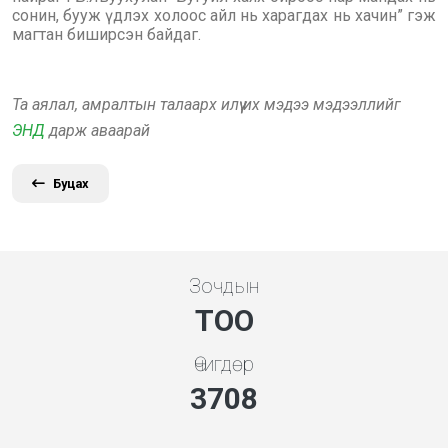
сонин, бууж үдлэх холоос айл нь харагдах нь хачин” гэж
магтан биширсэн байдаг.
Та аялал, амралтын талаарх илүү их мэдээ мэдээллийг
ЭНД
дарж аваарай
Буцах
Зочдын
ТОО
Өчигдөр
3994