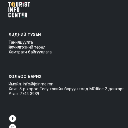
БИДНИЙ ТУХАЙ
Танилцуулга
Үйлчилгээний төрөл
Хамтрагч байгууллага
ХОЛБОО БАРИХ
Имэйл: info@joinme.mn
Хаяг: 5-р хороо Tedy төвийн баруун талд MOffice 2 давхарт
Утас: 7744 3939