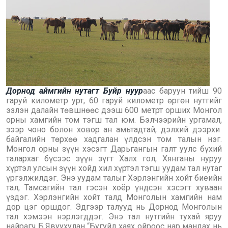
Дорнод аймгийн нутагт Буйр нуур
аас баруун тийш 90
гаруй километр урт, 60 гаруй километр өргөн нутгийг
эзлэн далайн төвшнөөс дээш 600 метрт орших Монгол
орны хамгийн том тэгш тал юм. Бэлчээрийн ургамал,
зээр чоно болон ховор ан амьтадтай, дэлхий дээрхи
байгалийн төрхөө хадгалан үлдсэн том талын нэг.
Монгол орны зүүн хэсэгт Дарьгангын галт уулс бүхий
талархаг бүсээс зүүн зүгт Халх гол, Хянганы нуруу
хүртэл улсын зүүн хойд хил хүртэл тэгш уудам тал нутаг
үргэлжилдэг. Энэ уудам талыг Хэрлэнгийн хойт биеийн
тал, Тамсагийн тал гэсэн хоёр үндсэн хэсэгт хуваан
үздэг. Хэрлэнгийн хойт талд Монголын хамгийн нам
дор цэг оршдог. Эдгээр талууд нь Дорнод Монголын
тал хэмээн нэрлэгддэг. Энэ тал нутгийн тухай яруу
найрагч Б.Явуухулан “Бугуйл хаях ойроос нар мандах нь