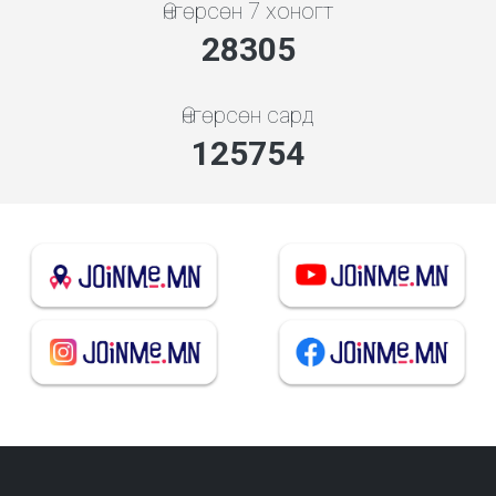
Өнгөрсөн 7 хоногт
30483
Өнгөрсөн сард
135428