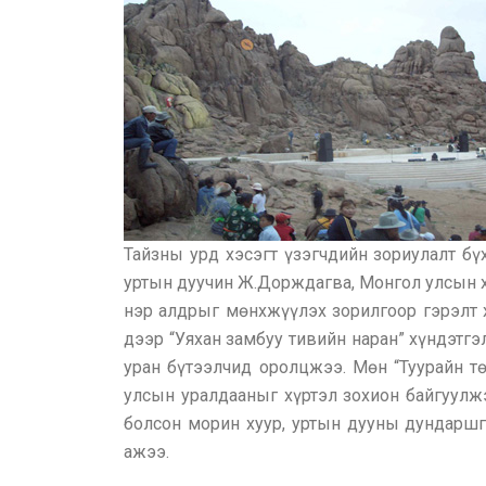
Тайзны урд хэсэгт үзэгчдийн зориулалт бү
уртын дуучин Ж.Дорждагва, Монгол улсын 
нэр алдрыг мөнхжүүлэх зорилгоор гэрэлт 
дээр “Уяхан замбуу тивийн наран” хүндэтгэ
уран бүтээлчид оролцжээ. Мөн “Туурайн т
улсын уралдааныг хүртэл зохион байгуулжэ
болсон морин хуур, уртын дууны дундаршгү
ажээ.