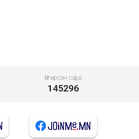
Өнгөрсөн сард
145296