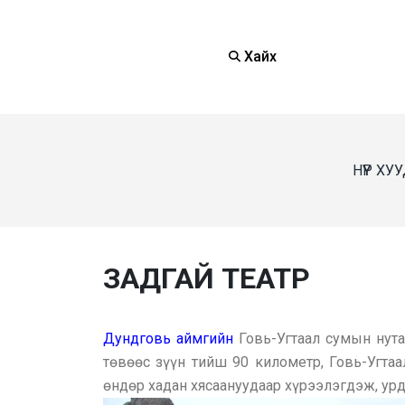
Хайх
НҮҮР ХУ
ЗАДГАЙ ТЕАТР
Дундговь аймгийн
Говь-Угтаал сумын нута
төвөөс зүүн тийш 90 километр, Говь-Угтаа
өндөр хадан хясаануудаар хүрээлэгдэж, урд