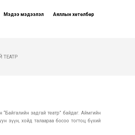
Мэдээ мэдээлэл
Аяллын хөтөлбөр
Й ТЕАТР
 “Байгалийн задгай театр” байдаг. Аймгийн
ун зүүн, хойд талаараа босоо тогтоц бүхий