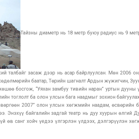
Тайзны диаметр нь 18 метр буюу радиус нь 9 мет
хий талбайг засаж дээр нь асар байрлуулсан. Мөн 2006 о
хөдөлмөрийн баатар, Төрийн шагналт Ардын жүжигчин, Зуу
хөшөө босгож, “Уяхан замбуу тивийн наран” уртын дууны 
лийн тоглолт ба олон улсын бага наадмыг зохион байгуула
өвөргөөн 2007” олон улсын хөгжмийн наадам, өсвөрийн 
э. Энэхүү байгалийн задгай театр нь дуу хуурын өлгий 
й өв санг хойч үедээ үлгэрлэн үлдээх, дэлгэрүүлэн хөг