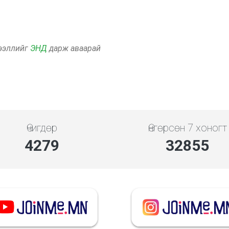
дээллийг
ЭНД
дарж аваарай
Өчигдөр
Өнгөрсөн 7 хоногт
4279
32855