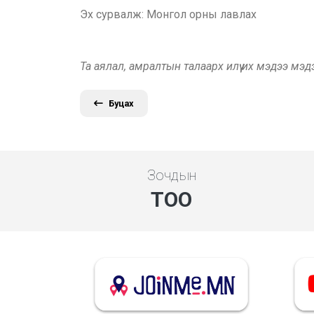
Эх сурвалж: Монгол орны лавлах
Та аялал, амралтын талаарх илүү их мэдээ мэ
Буцах
Зочдын
ТОО