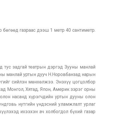
р бөгөөд газраас дээш 1 метр 40 сантиметр.
нд тус задгай театрын дэргэд Зууны манлай
ны манлай уртын дууч Н.Норовбанзад нарын
үгийг сийлэн мөнхөлжээ. Энэхүү цогцолбор
хад Монгол, Хятад, Япон, Америк зэрэг орны
болон насанд хүрэгчдийн уртын дууны олон
Дундговь нутгийн үндэсний уламжлалт урлаг
жүүлэхэд ихээхэн ач холбогдол бүхий газар