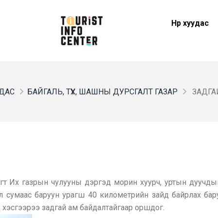
Нүүр хуудас
УДАС
БАЙГАЛЬ, ТҮҮХ, ШАШНЫ ДУРСГАЛТ ГАЗАР
ЗАДГА
гт Их газрын чулууны дэргэд морин хуурч, уртын дуучдын
л сумаас баруун урагш 40 километрийн зайд байрлах бару
 хэсгээрээ задгай ам байдалтайгаар оршдог.