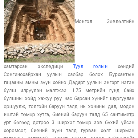
Монгол Зөвлөлтийн
хамтарсан экспедици
Туул голын
хөндий
Сонгинохайрхан уулын салбар болох Бурхантын
гацааны амны зүүн хойно Дадарт уулын энгэрт нэгэн
булш илрүүлэн малтжээ. 1.75 метрийн гүнд байх
булшны хойд хажуу руу нас барсан хүнийг шургуулан
оршуулж, толгойн баруун талд нь хонины дал, модон
иштэй төмөр хутга, биений баруун талд 65 сантиметр
урт бөгөөд дотроо 3 ширхэг төмөр зэв бүхий үйсэн
хоромсог, биений зүүн талд гурван хөлт ширмэн