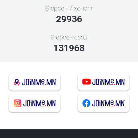
Өнгөрсөн 7 хоногт
32074
Өнгөрсөн сард
141394