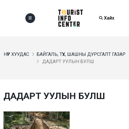
Хайх
НҮҮР ХУУДАС
БАЙГАЛЬ, ТҮҮХ, ШАШНЫ ДУРСГАЛТ ГАЗАР
ДАДАРТ УУЛЫН БУЛШ
ДАДАРТ УУЛЫН БУЛШ