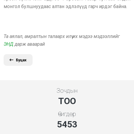
монгол булшнуудаас алтан эдлэлүүд гарч ирдэг байна.
Та аялал, амралтын талаарх илүү их мэдээ мэдээллийг
ЭНД
дарж аваарай
Буцах
Зочдын
ТОО
Өчигдөр
5843