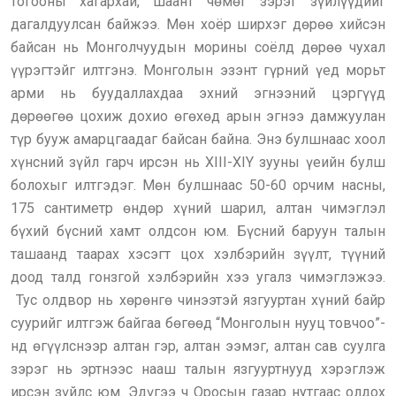
тогооны хагархай, шаант чөмөг зэрэг зүйлүүдийг
дагалдуулсан байжээ. Мөн хоёр ширхэг дөрөө хийсэн
байсан нь Монголчуудын морины соёлд дөрөө чухал
үүрэгтэйг илтгэнэ. Монголын эзэнт гүрний үед морьт
арми нь буудаллахдаа эхний эгнээний цэргүүд
дөрөөгөө цохиж дохио өгөхөд арын эгнээ дамжуулан
түр бууж амарцгаадаг байсан байна. Энэ булшнаас хоол
хүнсний зүйл гарч ирсэн нь XIII-XIY зууны үеийн булш
болохыг илтгэдэг. Мөн булшнаас 50-60 орчим насны,
175 сантиметр өндөр хүний шарил, алтан чимэглэл
бүхий бүсний хамт олдсон юм. Бүсний баруун талын
ташаанд таарах хэсэгт цох хэлбэрийн зүүлт, түүний
доод талд гонзгой хэлбэрийн хээ угалз чимэглэжээ.
Тус олдвор нь хөрөнгө чинээтэй язгууртан хүний байр
суурийг илтгэж байгаа бөгөөд “Монголын нууц товчоо”-
нд өгүүлснээр алтан гэр, алтан ээмэг, алтан сав суулга
зэрэг нь эртнээс нааш талын язгууртнууд хэрэглэж
ирсэн зүйлс юм. Эдүгээ ч Оросын газар нутгаас олдох