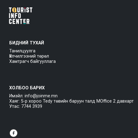
БИДНИЙ ТУХАЙ
Танилцуулга
Үйлчилгээний төрөл
Хамтрагч байгууллага
ХОЛБОО БАРИХ
Имэйл: info@joinme.mn
Хаяг: 5-р хороо Tedy төвийн баруун талд MOffice 2 давхарт
Утас: 7744 3939