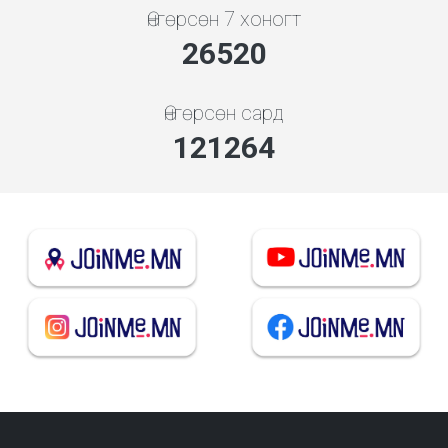
Өнгөрсөн 7 хоногт
28560
Өнгөрсөн сард
130592