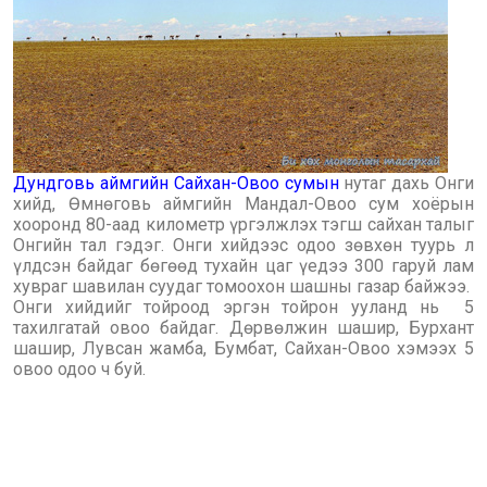
Дундговь аймгийн Сайхан-Овоо сумын
нутаг дахь Онги
хийд, Өмнөговь аймгийн Мандал-Овоо сум хоёрын
хооронд 80-аад километр үргэлжлэх тэгш сайхан талыг
Онгийн тал гэдэг. Онги хийдээс одоо зөвхөн туурь л
үлдсэн байдаг бөгөөд тухайн цаг үедээ 300 гаруй лам
хувраг шавилан суудаг томоохон шашны газар байжээ.
Онги хийдийг тойроод эргэн тойрон ууланд нь 5
тахилгатай овоо байдаг. Дөрвөлжин шашир, Бурхант
шашир, Лувсан жамба, Бумбат, Сайхан-Овоо хэмээх 5
овоо одоо ч буй.