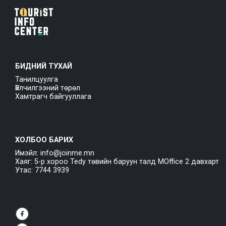
БИДНИЙ ТУХАЙ
Танилцуулга
Үйлчилгээний төрөл
Хамтрагч байгууллага
ХОЛБОО БАРИХ
Имэйл: info@joinme.mn
Хаяг: 5-р хороо Tedy төвийн баруун талд MOffice 2 давхарт
Утас: 7744 3939