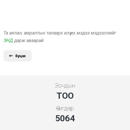
Та аялал, амралтын талаарх илүү их мэдээ мэдээллийг
ЭНД
дарж аваарай
Буцах
Зочдын
ТОО
Өчигдөр
5453