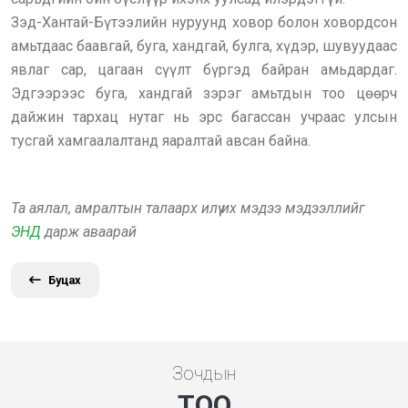
Зэд-Хантай-Бүтээлийн нуруунд ховор болон ховордсон
амьтдаас баавгай, буга, хандгай, булга, хүдэр, шувуудаас
явлаг сар, цагаан сүүлт бүргэд байран амьдардаг.
Эдгээрээс буга, хандгай зэрэг амьтдын тоо цөөрч
дайжин тархац нутаг нь эрс багассан учраас улсын
тусгай хамгаалалтанд яаралтай авсан байна.
Та аялал, амралтын талаарх илүү их мэдээ мэдээллийг
ЭНД
дарж аваарай
Буцах
Зочдын
ТОО