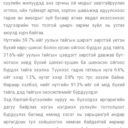
сүүлийн жилүүдэд энэ орчны ой модыг хавтгайруулан
огтлох, ойн түймэрт өртөх, хортон шавьжид идүүлснээс
гадна ан амьтдыг зүй бусаар агнах явдал ихэссэнээс
тэдгээрийн тоо толгой цөөрч зарим зүйл нь устах
аюулд хүрч байгаа.
Нутгийн 59.7%-ийг уулын тайгын ширэгт хөрстэй үетэн
бүхий нарс-шинэс болон хусан ойгоос бүрдэх дэд тайга,
31.6%-ийг уулын тайгын цэвдэгт хөрстэй давжаа бут-
ногоон хөвд бүхий шинэс-хушин ба шинэсэн ойгоос
бүрдэх тайга эзэлнэ. Түүнээс гадна татмын нуга 6.6%,
ойт хээр 1.3%, нугат хээр 0.8% тус тус эзэлж байна.
Өөрөөр хэлбэл, нийт нутгийн 91.3%-ийг ой мод бүхий
тайга, дэд тайгын экосистемийг бүрдүүлдэг.
Зэд-Хантай-Бүтээлийн нуруу нь бүхэлдээ өргөрөгийн
дагуу байрлах нэгэн нэгдмэл уулзүйн тогтолцоог
бүрдүүлэх бөгөөд өмнөд хэсэг нь харьцангуй өндөр
өргөгдсөн тул хойшоогоо намсах байдалтай өөрөөр