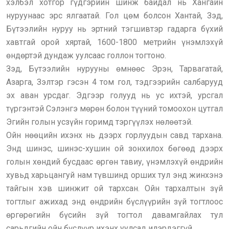
хэлбэл хотгор гүдгэрийн шинж байдал нь Хангайн
нуруунаас эрс ялгаатай. Гол цөм болсон Хантай, Зэд,
Бүтээлийн нуруу нь эртний тэгшивтэр гадарга бүхий
хавтгай орой хяртай, 1600-1800 метрийн үнэмлэхүй
өндөртэй дундаж уулсаас голлон тогтоно.
Зэд, Бүтээлийн нурууны өмнөөс Эрэн, Тарвагатай,
Азарга, Зэлтэр гэсэн 4 том гол, тэдгээрийн салбарууд
эх аван урсдаг. Эдгээр голууд нь ус ихтэй, урсгал
түргэнтэй Сэлэнгэ мөрөн болон түүний томоохон цутгал
Эгийн голын усзүйн горимд тэргүүлэх нөлөөтэй.
Ойн нөөцийн ихэнх нь дээрх горлуудын савд тархана.
Энд шинэс, шинэс-хушин ой зонхилох бөгөөд дээрх
голын хөндий бусдаас өргөн тавиу, үнэмлэхүй өндрийн
хувьд харьцангуй нам түвшинд орших тул энд жинхэнэ
тайгын хэв шинжит ой тархсан. Ойн тархалтын зүй
тогтлыг ажихад энд өндрийн бүслүүрийн зүй тогтлоос
өргөрөгийн бүсийн зүй тогтол давамгайлах тул
сарьдгийн ойн бүслүүр ихэнх уулсад илэрдэггүй.