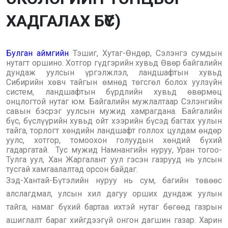
ХАДГАЛАХ БҮС)
Булган аймгийн
Тэшиг, Хутаг-Өндөр, Сэлэнгэ сумдын
нутагт оршино. Хотгор гүдгэрийн хувьд Өвөр байгалийн
дундаж уулсын үргэлжлэл, ландшафтын хувьд
Сибирийн хөвч тайгын өмнөд төгсгөл болох уулзүйн
систем, ландшафтын бүрдлийн хувьд өвөрмөц
онцлогтой нутаг юм. Байгалийн мужлалтаар Сэлэнгийн
савын бэсрэг уулсын мужид хамрагдана. Байгалийн
бүс, бүслүүрийн хувьд ойт хээрийн бүсэд багтах уулын
тайга, торлогт хөндийн ландшафт голлох цулдам өндөр
уулс, хотгор, томоохон голуудын хөндий бүхий
гадаргатай. Тус мужид Намнангийн нуруу, Уран тогоо-
Тулга уул, Хан Жаргалант уул гэсэн газрууд нь улсын
тусгай хамгаалалтад орсон байдаг.
Зэд-Хантай-Бүтэлийн нуруу нь сум, багийн төвөөс
алслагдмал, улсын хил дагуу орших дундаж уулын
тайга, намаг бүхий бартаа ихтэй нутаг бөгөөд газрын
ашиглалт бараг хийгдээгүй онгон дагшин газар. Харин