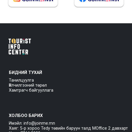
БИДНИЙ ТУХАЙ
Танилцуулга
Үйлчилгээний төрөл
Хамтрагч байгууллага
ХОЛБОО БАРИХ
Имэйл: info@joinme.mn
Хаяг: 5-р хороо Tedy төвийн баруун талд MOffice 2 давхарт