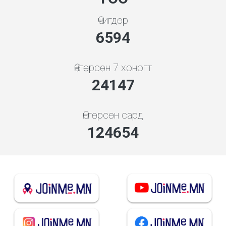
Өчигдөр
7101
Өнгөрсөн 7 хоногт
26005
Өнгөрсөн сард
134242