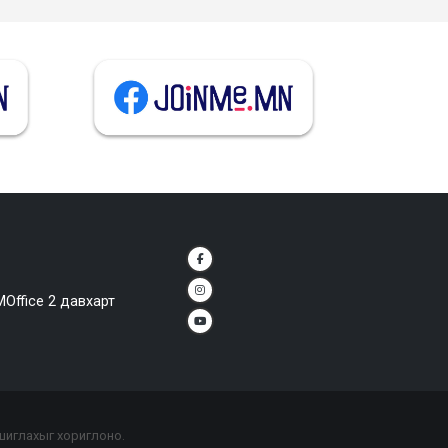
MOffice 2 давхарт
ашиглахыг хориглоно.