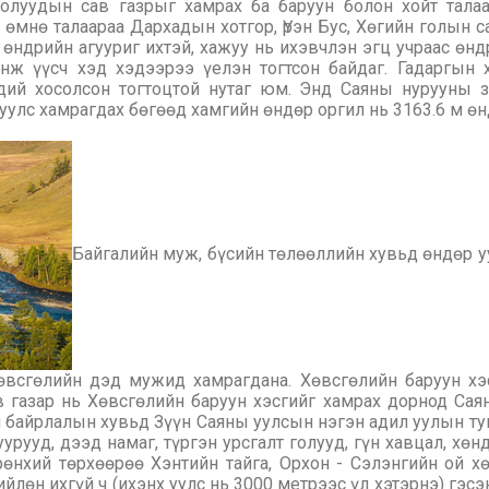
голуудын сав газрыг хамрах ба баруун болон хойт талаа
 өмнө талаараа Дархадын хотгор, Үрэн Бус, Хөгийн голын са
өндрийн агууриг ихтэй, хажуу нь ихэвчлэн эгц учраас өн
нж үүсч хэд хэдээрээ үелэн тогтсон байдаг. Гадаргын 
ий хосолсон тогтоцтой нутаг юм. Энд Саяны нурууны 
уулс хамрагдах бөгөөд хамгийн өндөр оргил нь 3163.6 м ө
Байгалийн муж, бүсийн төлөөллийн хувьд өндөр уул
Хөвсгөлийн дэд мужид хамрагдана. Хөвсгөлийн баруун х
 газар нь Хөвсгөлийн баруун хэсгийг хамрах дорнод Сая
 байрлалын хувьд Зүүн Саяны уулсын нэгэн адил уулын тунд
нуурууд, дээд намаг, түргэн урсгалт голууд, гүн хавцал, х
өнхий төрхөөрөө Хэнтийн тайга, Орхон - Сэлэнгийн ой хө
лөн ихгүй ч (ихэнх уулс нь 3000 метрээс үл хэтэрнэ) гэсэ