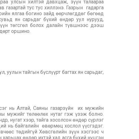
раа улсын хилтэй давхцаж, зүүн талаараа
в газартай тус тус хиллэнэ. Газрын гадарга
дрийн ялгаа богино зайд өөрчлөгддөг бөгөөд
хувьд ян сарьдаг бүхий өндөр уул нурууд,
зүүн төгсгөл болох далайн түвшнээс дээш
ндөрт оршино.
, уулын тайгын бүслүүрт багтах ян сарьдаг,
эсэг нь Алтай, Саяны газарзүйн их мужийн
ны мужийг төлөөлөх нутаг гэж үзэж болно.
р, нугат хээр, тайга хосолсон өндөр сүрлэг
өндий нь байгалийн өвөрмөц хослол үүсгэдэг.
вчөөс төдийгүй Хөвсгөлийн зүүн хэсгээс ч
н харьцах өндөр ихтэй хад асга бүхий нүцгэн