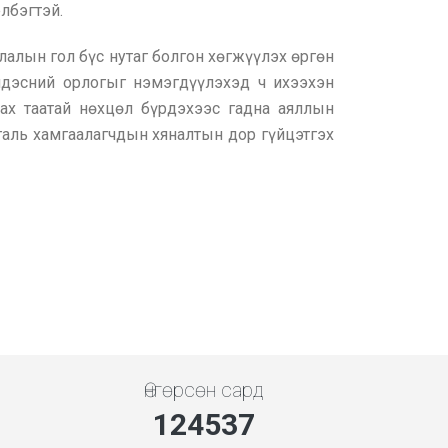
лбэгтэй.
алын гол бүс нутаг болгон хөгжүүлэх өргөн
дэсний орлогыг нэмэгдүүлэхэд ч ихээхэн
лах таатай нөхцөл бүрдэхээс гадна аяллын
галь хамгаалагчдын хяналтын дор гүйцэтгэх
Өнгөрсөн сард
143697