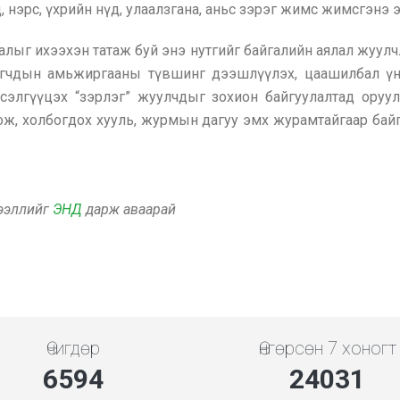
 нэрс, үхрийн нүд, улаалзгана, аньс зэрэг жимс жимсгэнэ э
ыг ихээхэн татаж буй энэ нутгийг байгалийн аялал жуулчл
угчдын амьжиргааны түвшинг дээшлүүлэх, цаашилбал үн
сэлгүүцэх “зэрлэг” жуулчдыг зохион байгуулалтад оруу
ож, холбогдох хууль, журмын дагуу эмх журамтайгаар бай
дээллийг
ЭНД
дарж аваарай
Өчигдөр
Өнгөрсөн 7 хоногт
7608
27728