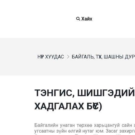
Хайх
НҮҮР ХУУДАС
БАЙГАЛЬ, ТҮҮХ, ШАШНЫ ДУ
ТЭНГИС, ШИШГЭДИЙ
ХАДГАЛАХ БҮС)
Байгалийн унаган төрхөө харьцангуй сайн 
угсаатны зүйн өлгий нутаг юм. Засаг захир