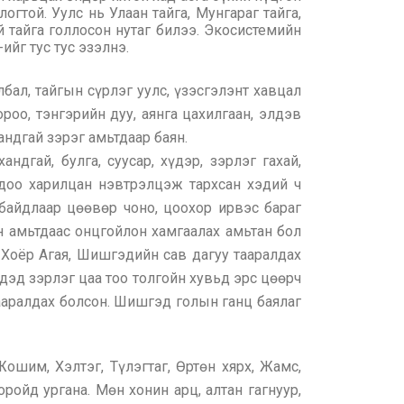
гтой. Уулс нь Улаан тайга, Мунгараг тайга,
й тайга голлосон нутаг билээ. Экосистемийн
ийг тус тус эзэлнэ.
бал, тайгын сүрлэг уулс, үзэсгэлэнт хавцал
ороо, тэнгэрийн дуу, аянга цахилгаан, элдэв
андгай зэрэг амьтдаар баян.
андгай, булга, суусар, хүдэр, зэрлэг гахай,
доо харилцан нэвтрэлцэж тархсан хэдий ч
байдлаар цөөвөр чоно, цоохор ирвэс бараг
йн амьтдаас онцгойлон хамгаалах амьтан бол
, Хоёр Агая, Шишгэдийн сав дагуу тааралдах
дэд зэрлэг цаа тоо толгойн хувьд эрс цөөрч
тааралдах болсон. Шишгэд голын ганц баялаг
шим, Хэлтэг, Түлэгтаг, Өртөн хярх, Жамс,
ойд ургана. Мөн хонин арц, алтан гагнуур,