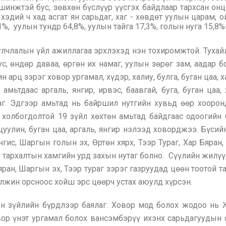
шинжтэй бус, зөвхөн бүслүүр үүсгэх байдлаар тархсан онцло
эдий ч хад асгат ян сарьдаг, хаг - хөвдөт уулын царам, о
%, уулын тундр 64,8%, уулын тайга 17,3%, голын нуга 15,8%-
лчлалын үйл ажиллагаа эрхлэхэд нэн тохиромжтой. Тухайл
ус, өндөр даваа, өргөн их намаг, уулын зөрөг зам, аадар б
арц зэрэг ховор ургамал, хүдэр, халиу, булга, буган цаа, х
ьтдаас аргаль, янгир, ирвэс, баавгай, буга, буган цаа, х
аг. Эдгээр амьтад нь байршил нутгийн хувьд өөр хоорон
 холбогдолтой 19 зүйл хөхтөн амьтад байдгаас одоогийн 
чацуулин, буган цаа, аргаль, янгир нэлээд ховорджээ. Бүси
энгис, Шаргын голын эх, Өртөн хярх, Тээр Тураг, Хар Бяран
н тархалтын хамгийн урд захын нутаг болно. Сүүлийн жилүү
ран, Шаргын эх, Тээр тураг зэрэг газруудад цөөн тоотой 
илжин орсноос хойш эрс цөөрч устах аюулд хүрсэн.
н зүйлийн бүрдлээр баялаг. Ховор мод болох жодоо нь Жо
ор үнэт ургамал болох вансэмбэрүү ихэнх сарьдагуудын ор