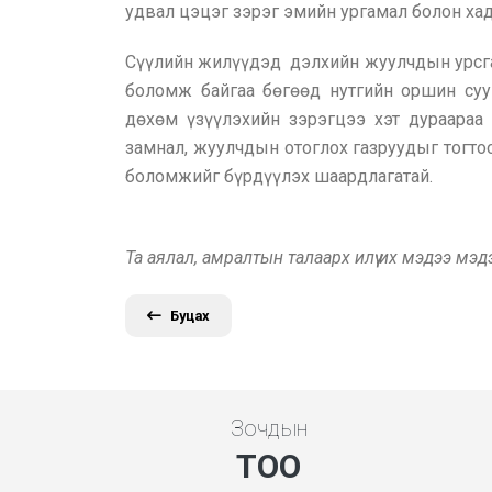
удвал цэцэг зэрэг эмийн ургамал болон хад,
Сүүлийн жилүүдэд дэлхийн жуулчдын урсгал
боломж байгаа бөгөөд нутгийн оршин су
дөхөм үзүүлэхийн зэрэгцээ хэт дураараа 
замнал, жуулчдын отоглох газруудыг тогто
боломжийг бүрдүүлэх шаардлагатай.
Та аялал, амралтын талаарх илүү их мэдээ мэ
Буцах
Зочдын
ТОО