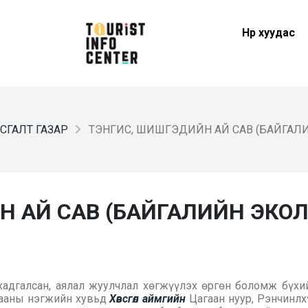
Нүүр хуудас
РСГАЛТ ГАЗАР
ТЭНГИС, ШИШГЭДИЙН АЙ САВ (БАЙГАЛИ
Н АЙ САВ (БАЙГАЛИЙН ЭКО
хадгалсан, аялал жуулчлал хөгжүүлэх өргөн боломж бүхий
гааны нэгжийн хувьд
Хөвсгөл аймгийн
Цагаан нуур, Рэнчинлх