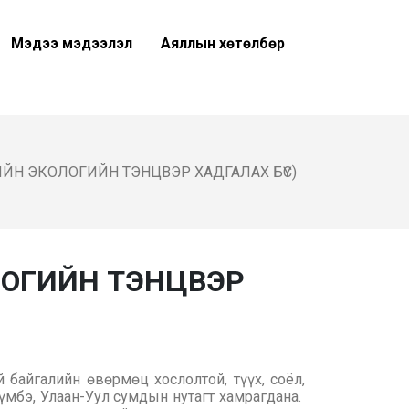
Мэдээ мэдээлэл
Аяллын хөтөлбөр
ЙН ЭКОЛОГИЙН ТЭНЦВЭР ХАДГАЛАХ БҮС)
ЛОГИЙН ТЭНЦВЭР
 байгалийн өвөрмөц хослолтой, түүх, соёл,
үмбэ, Улаан-Уул сумдын нутагт хамрагдана.