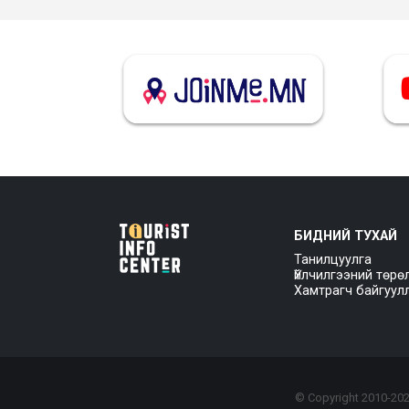
БИДНИЙ ТУХАЙ
Танилцуулга
Үйлчилгээний төрө
Хамтрагч байгуул
© Copyright 2010-
20