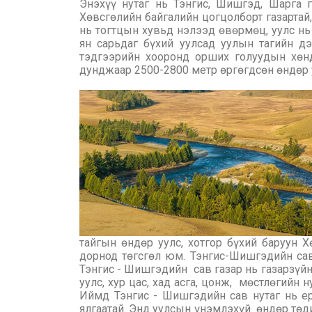
Энэхүү нутаг нь Тэнгис, Шишгэд, Шарга 
Хөвсгөлийн байгалийн цогцолборт газартай,
нь тогтцын хувьд нэлээд өвөрмөц, уулс нь 
ян сарьдаг бүхий уулсад уулын тагийн дэ
тэдгээрийн хооронд орших голуудын хөнд
дунджаар 2500-2800 метр өргөгдсөн өндөр 
тайгын өндөр уулс, хотгор бүхий баруун 
дорнод төгсгөл юм. Тэнгис-Шишгэдийн сав
Тэнгис - Шишгэдийн сав газар нь газарзүйн
уулс, хур цас, хад асга, цонж, мөстлөгийн 
Иймд Тэнгис - Шишгэдийн сав нутаг нь ер
ялгаатай. Энд уулсын үнэмлэхүй өндөр төдий