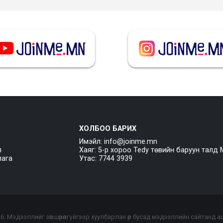
ХОЛБОО БАРИХ
Имэйл: info@joinme.mn
л
Хаяг: 5-р хороо Tedy төвийн баруун талд 
лага
Утас: 7744 3939
26
. Мэдээллийг зөвшөөрөлгүйгээр хуулбарлан өөр бусад мэдээллийн сайтанд 