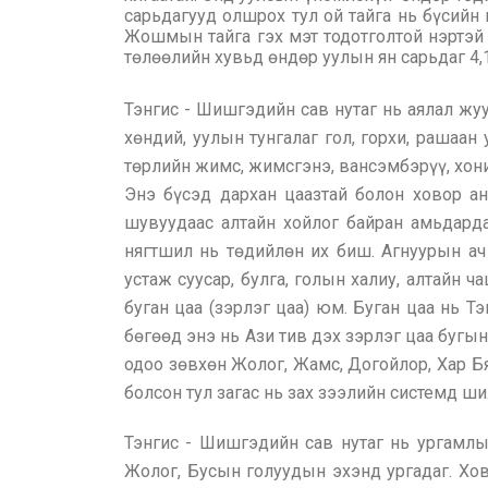
сарьдагууд олшрох тул ой тайга нь бүсийн 
Жошмын тайга гэх мэт тодотголтой нэртэй х
төлөөлийн хувьд өндөр уулын ян сарьдаг 4,1
Тэнгис - Шишгэдийн сав нутаг нь аялал жуу
хөндий, уулын тунгалаг гол, горхи, рашаан 
төрлийн жимс, жимсгэнэ, вансэмбэрүү, хонин 
Энэ бүсэд дархан цаазтай болон ховор ан ам
шувуудаас алтайн хойлог байран амьдард
нягтшил нь төдийлөн их биш. Агнуурын ач
устаж суусар, булга, голын халиу, алтайн 
буган цаа (зэрлэг цаа) юм. Буган цаа нь Т
бөгөөд энэ нь Ази тив дэх зэрлэг цаа бугы
одоо зөвхөн Жолог, Жамс, Догойлор, Хар Бя
болсон тул загас нь зах зээлийн системд ш
Тэнгис - Шишгэдийн сав нутаг нь ургамлы
Жолог, Бусын голуудын эхэнд ургадаг. Хов