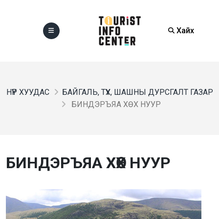
Хайх
НҮҮР ХУУДАС
БАЙГАЛЬ, ТҮҮХ, ШАШНЫ ДУРСГАЛТ ГАЗАР
БИНДЭРЪЯА ХӨХ НУУР
БИНДЭРЪЯА ХӨХ НУУР