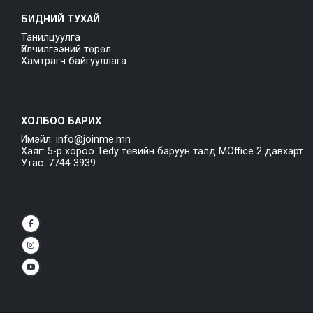
БИДНИЙ ТУХАЙ
Танилцуулга
Үйлчилгээний төрөл
Хамтрагч байгууллага
ХОЛБОО БАРИХ
Имэйл: info@joinme.mn
Хаяг: 5-р хороо Tedy төвийн баруун талд MOffice 2 давхарт
Утас: 7744 3939