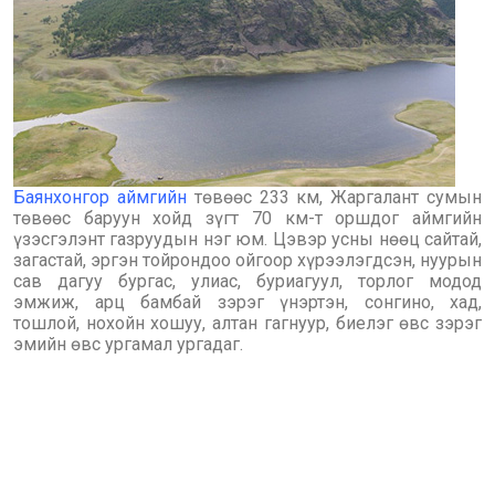
Баянхонгор аймгийн
төвөөс 233 км, Жаргалант сумын
төвөөс баруун хойд зүгт 70 км-т оршдог аймгийн
үзэсгэлэнт газруудын нэг юм. Цэвэр усны нөөц сайтай,
загастай, эргэн тойрондоо ойгоор хүрээлэгдсэн, нуурын
сав дагуу бургас, улиас, буриагуул, торлог модод
эмжиж, арц бамбай зэрэг үнэртэн, сонгино, хад,
тошлой, нохойн хошуу, алтан гагнуур, биелэг өвс зэрэг
эмийн өвс ургамал ургадаг.