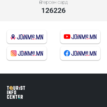
Өнгөрсөн сард
135935