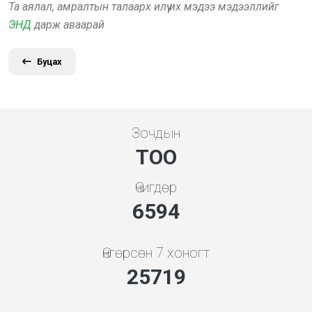
Та аялал, амралтын талаарх илүү их мэдээ мэдээллийг
ЭНД
дарж аваарай
Буцах
Зочдын
ТОО
Өчигдөр
7101
Өнгөрсөн 7 хоногт
27698