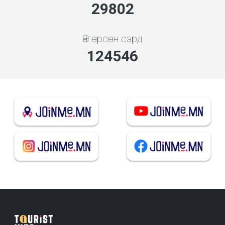
32095
Өнгөрсөн сард
134127