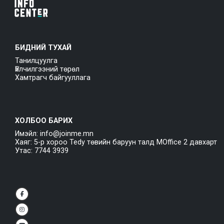
БИДНИЙ ТУХАЙ
Танилцуулга
Үйлчилгээний төрөл
Хамтрагч байгууллага
ХОЛБОО БАРИХ
Имэйл: info@joinme.mn
Хаяг: 5-р хороо Tedy төвийн баруун талд MOffice 2 давхарт
Утас: 7744 3939