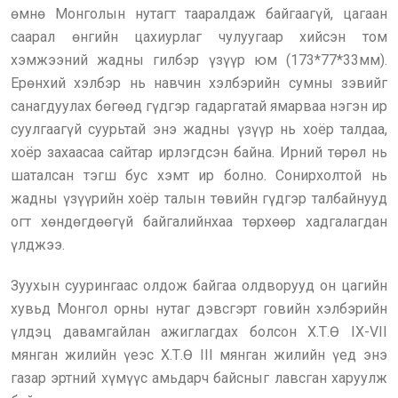
өмнө Монголын нутагт тааралдаж байгаагүй, цагаан
саарал өнгийн цахиурлаг чулуугаар хийсэн том
хэмжээний жадны гилбэр үзүүр юм (173*77*33мм).
Ерөнхий хэлбэр нь навчин хэлбэрийн сумны зэвийг
санагдуулах бөгөөд гүдгэр гадаргатай ямарваа нэгэн ир
суулгаагүй суурьтай энэ жадны үзүүр нь хоёр талдаа,
хоёр захаасаа сайтар ирлэгдсэн байна. Ирний төрөл нь
шаталсан тэгш бус хэмт ир болно. Сонирхолтой нь
жадны үзүүрийн хоёр талын төвийн гүдгэр талбайнууд
огт хөндөгдөөгүй байгалийнхаа төрхөөр хадгалагдан
үлджээ.
Зуухын суурингаас олдож байгаа олдворууд он цагийн
хувьд Монгол орны нутаг дэвсгэрт говийн хэлбэрийн
үлдэц давамгайлан ажиглагдах болсон Х.Т.Ө IX-VII
мянган жилийн үеэс Х.Т.Ө III мянган жилийн үед энэ
газар эртний хүмүүс амьдарч байсныг лавсган харуулж