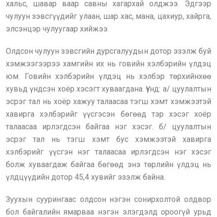
хальс, шавар ваар савны хагархай олджээ. Эдгээр
чулуун зэвсгүүдийг улаан, шар хас, мана, цахиур, хайрга,
элсэнцэр чулуугаар хийжээ.
Олдсон чулуун зэвсгийн дурсгалуудын дотор эзэлж буй
хэмжээгээрээ хамгийн их нь говийн хэлбэрийн үлдэц
юм. Говийн хэлбэрийн үлдэц нь хэлбэр төрхийнхөө
хувьд үндсэн хоёр хэсэгт хуваагдана. Үүнд: а/ цуулалтын
эсрэг тал нь хоёр хажуу талаасаа тэгш хэмт хэмжээтэй
хавирга хэлбэрийг үүсгэсэн бөгөөд тэр хэсэг хоёр
талаасаа ирлэгдсэн байгаа нэг хэсэг. б/ цуулалтын
эсрэг тал нь тэгш хэмт бус хэмжээтэй хавирга
хэлбэрийг үүсгэн нэг талаасаа ирлэгдсэн нэг хэсэг
болж хуваагдаж байгаа бөгөөд энэ төрлийн үлдэц нь
үлдцүүдийн дотор 45,4 хувийг эзэлж байна.
Зуухын суурингаас олдсон нэгэн сонирхолтой олдвор
бол байгалийн ямарваа нэгэн элэгдэлд ороогүй урьд