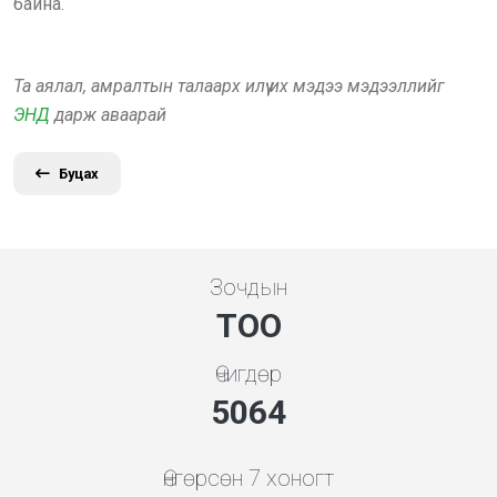
байна.
Та аялал, амралтын талаарх илүү их мэдээ мэдээллийг
ЭНД
дарж аваарай
Буцах
Зочдын
ТОО
Өчигдөр
5453
Өнгөрсөн 7 хоногт