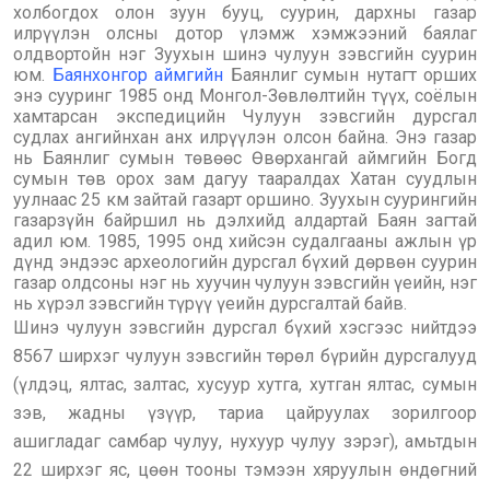
холбогдох олон зуун бууц, суурин, дархны газар
илрүүлэн олсны дотор үлэмж хэмжээний баялаг
олдвортойн нэг Зуухын шинэ чулуун зэвсгийн суурин
юм.
Баянхонгор аймгийн
Баянлиг сумын нутагт орших
энэ сууринг 1985 онд Монгол-Зөвлөлтийн түүх, соёлын
хамтарсан экспедицийн Чулуун зэвсгийн дурсгал
судлах ангийнхан анх илрүүлэн олсон байна. Энэ газар
нь Баянлиг сумын төвөөс Өвөрхангай аймгийн Богд
сумын төв орох зам дагуу тааралдах Хатан суудлын
уулнаас 25 км зайтай газарт оршино. Зуухын суурингийн
газарзүйн байршил нь дэлхийд алдартай Баян загтай
адил юм. 1985, 1995 онд хийсэн судалгааны ажлын үр
дүнд эндээс археологийн дурсгал бүхий дөрвөн суурин
газар олдсоны нэг нь хуучин чулуун зэвсгийн үеийн, нэг
нь хүрэл зэвсгийн түрүү үеийн дурсгалтай байв.
Шинэ чулуун зэвсгийн дурсгал бүхий хэсгээс нийтдээ
8567 ширхэг чулуун зэвсгийн төрөл бүрийн дурсгалууд
(үлдэц, ялтас, залтас, хусуур хутга, хутган ялтас, сумын
зэв, жадны үзүүр, тариа цайруулах зорилгоор
ашигладаг самбар чулуу, нухуур чулуу зэрэг), амьтдын
22 ширхэг яс, цөөн тооны тэмээн хяруулын өндөгний