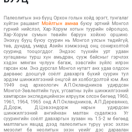
Палеолитын энэ бууц Орхон голын хойд эрэгт, тунгалаг
хүйтэн рашаант
Мойлтын амнаа
буюу эртний Монгол
гүрний нийслэл, Хар-Хорум хотын туурийн ойролцоо,
Хар-Хорум сумын төвийн баруун хойхно оршино.
Энэхүү бууц буюу суурин нь Монгол улсын төдийгүй,
төв, дундад, умард Азийн хэмжээнд онц сонирхолтой
сууринд тооцогддог. Эндээс түүхийн урт удаан
хугацааны турш хүн амьдран, сууж байсныг гэрчлэх
хэдэн мянган чулуун багаж, зэвсгийн зүйлс илрэн
гарсан юм. Энэ дурсгал Монгол нутагт анх удаа олдсон
дөрвөөс доошгүй соёлт давхарга бүхий суурин тул
эрдэм шинжилгээний онцгой ая холбогдолтой юм. Анх
1949 онд археологич А.П.Окландников удирдсан
Монгол-Зөвлөлтийн түүх, угсаатны зүйн шинжилгээний
хамтарсан экспедицийнхэн илрүүлж олсон бөгөөд 1960,
1961, 1964, 1965 онд А.П.Окландников, А.П.Деревянко,
Д.Дорж, Д.Цэвээндорж нарын удирдсан
шинжилгээний ангийнхан малтан судалжээ. Уг
суурингийн соёлт давхаргын зузаан нь 1.5-2 м бөгөөд
малтлагын явцад дээд палеолитын түрүү үеэс эхлэн
мезолит ба неолитын эхэн үеийг дэс дараалан