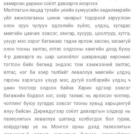
хамарсан дөрвөн соёлт давхарга илэрчээ.
Малтлагын явцад тухайн үеийн хүмүүсийн хөдөлмөрийн
үйл ажиллагааны шинж чанарыг тодорхой харуулсан
олон зуун чулуун эдлэлийн зүйлс, үлдэц, хугадас
маягийн цавчих зэвсэг, хянгар, хусуур, цоолтуур, хутга,
үзүүр мэс зэрэг багажаас гадна ирлэж зассан, засаагүй
олон тооны залтас, ялтас олдсоны хамгийн доод буюу
4-р давхарга нь шар шохойлог шавранцар хөрснөөс
тогтсон байх бөгөөд эндээс том хэмжээний залтас,
ялтас, нэг ба хоёр талбайт леваллуа маягийн үлдэц
гарсны зэрэгцээ үзүүр мэс, дугуй хэлбэрийн үлдэц ч
цөөн тоогоор олдсон байна. Харин эдгээр зэвсэг
багажийн бодвол нэг, хоёр талаас нь ирлэсэн чоппер,
чоппинг буюу хугадас зэвсэг тооны хувьд харьцангуй
илүү байсан. Дөрөвдүгээр соёлт давхаргын олдвор нь
палеолитын леваллуа шатанд холбогдох бол гурав,
хоёрдугаар үе нь Монгол орны дээд палеолитын