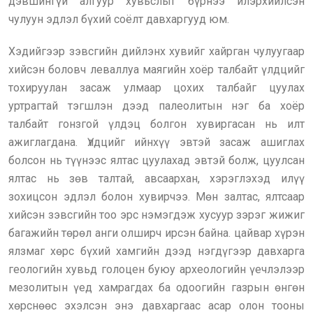
дэвшингүй алгуур хувьслыг бүрнээ илэрхийлсэн
чулуун эдлэл бүхий соёлт давхаргууд юм.
Хэдийгээр зэвсгийн дийлэнх хувийг хайрган чулуугаар
хийсэн боловч леваллуа маягийн хоёр талбайт үлдцийг
тохируулан засаж улмаар цохих талбайг цуулах
уртрагтай тэгшлэн дээд палеолитын нэг ба хоёр
талбайт гонзгой үлдэц болгон хувиргасан нь илт
ажиглагдана. Үлдцийг ийнхүү эвтэй засаж ашиглах
болсон нь түүнээс ялтас цуулахад эвтэй болж, цуулсан
ялтас нь зөв талтай, авсаархан, хэрэглэхэд илүү
зохицсон эдлэл болон хувирчээ. Мөн залтас, ялтсаар
хийсэн зэвсгийн тоо эрс нэмэгдэж хусуур зэрэг жижиг
багажийн төрөл анги олширч ирсэн байна. цайвар хүрэн
ялзмаг хөрс бүхий хамгийн дээд нэгдүгээр давхарга
геологийн хувьд голоцен буюу археологийн үечлэлээр
мезолитын үед хамрагдах ба одоогийн газрын өнгөн
хөрснөөс эхэлсэн энэ давхаргаас асар олон тооны