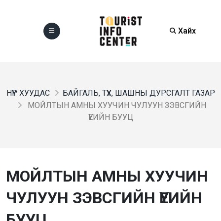
Хайх
НҮҮР ХУУДАС
БАЙГАЛЬ, ТҮҮХ, ШАШНЫ ДУРСГАЛТ ГАЗАР
МОЙЛТЫН АМНЫ ХУУЧИН ЧУЛУУН ЗЭВСГИЙН
ҮЕИЙН БУУЦ
МОЙЛТЫН АМНЫ ХУУЧИН
ЧУЛУУН ЗЭВСГИЙН ҮЕИЙН
БУУЦ