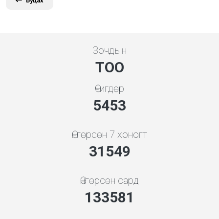
Буцах
Зочдын
ТОО
Өчигдөр
5843
Өнгөрсөн 7 хоногт
33802
Өнгөрсөн сард
143122