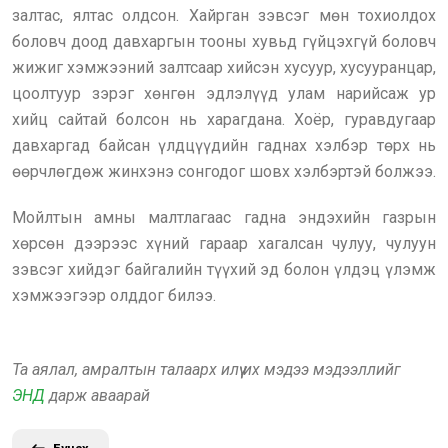
залтас, ялтас олдсон. Хайрган зэвсэг мөн тохиолдох
боловч доод давхаргын тооны хувьд гүйцэхгүй боловч
жижиг хэмжээний залтсаар хийсэн хусуур, хусууранцар,
цоолтуур зэрэг хөнгөн эдлэлүүд улам нарийсаж ур
хийц сайтай болсон нь харагдана. Хоёр, гуравдугаар
давхаргад байсан үлдцүүдийн гаднах хэлбэр төрх нь
өөрчлөгдөж жинхэнэ сонгодог шовх хэлбэртэй болжээ.
Мойлтын амны малтлагаас гадна эндэхийн газрын
хөрсөн дээрээс хүний гараар хагалсан чулуу, чулуун
зэвсэг хийдэг байгалийн түүхий эд болон үлдэц үлэмж
хэмжээгээр олддог билээ.
Та аялал, амралтын талаарх илүү их мэдээ мэдээллийг
ЭНД
дарж аваарай