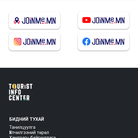
БИДНИЙ ТУХАЙ
Танилцуулга
Үйлчилгээний төрөл
Хамтрагч байгууллага