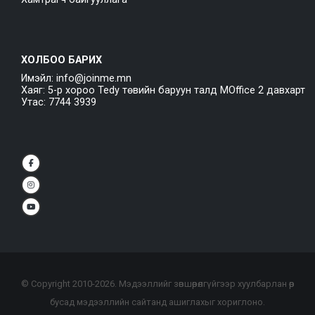
ХОЛБОО БАРИХ
Имэйл: info@joinme.mn
Хаяг: 5-р хороо Tedy төвийн баруун талд MOffice 2 давхарт
Утас: 7744 3939
© Copyright 2010-
2026
. Мэдээллийг зөвшөөрөлгүйгээр хуулбарлан өөр
бусад мэдээллийн сайтанд ашиглахыг хориглоно.