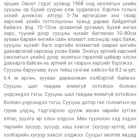
орших Овоот гэдэг ууланд 1968 онд неолитын үеийн
сууцны ор бүхий суурин олж судалжээ. Хэрлэн голын
эхний дэнжээс алгуур 5-7м өргөгдсөн энэ газар
хөрсний үеийн тогтолцооны хувьд дараах байдалтай
байжээ. Үүнд: 10-15см зузаантай ургамал, бүхий өнгөн
хөрс, түүний доор сууцны нүхийг бөглөсөн 30-80см
зузаан бараан өнгийн сайн ялзмагт элсэнцэр хөрс байж,
сууцны нүхийг бага зэргийн ялзмагтай саарал өнгийн
давхаргатай хөрсөнд ухсан байв. Энэхүү эртний хөрсний
(неолитын үеийн) доор эолитын гаралтай цайвар элсэн
давхарга байсан нь эртний эх газрын хөрсийг бүрхжээ.
Сууцны баруунаас зүүн тийш сунгаж хийсэн ба 8.2 м урт,
6.4 м өргөн, зууван дөрвөлжин хэлбэртэй байжээ.
Сууцны шал төвдөө ялимгүй хотойсон боловч
үндсэндээ тэгш. Сууцны шал төвдөө ялимгүй хотойсон
боловч үндсэндээ тэгш. Сууцны дотор гал голомтын ор
гурав үлдэц, тэдгээрээс цуулж авсан нарийн хутган
ялтас, зуулга ир олон олдсон. Мөн түүнчлэн хэд хэдэн
төрлийн хусуур, зүсүүр, хаш зэвсэг (хусуур-хутга), ойл
хэлбэрийн хусуур зэвсэг олджээ. Сууцыг малтах явцад