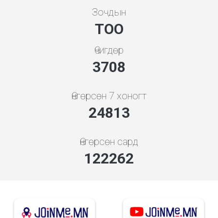
Зочдын
ТОО
Өчигдөр
3994
Өнгөрсөн 7 хоногт
26721
Өнгөрсөн сард
131666