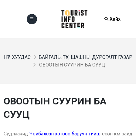
Хайх
НҮҮР ХУУДАС
БАЙГАЛЬ, ТҮҮХ, ШАШНЫ ДУРСГАЛТ ГАЗАР
ОВООТЫН СУУРИН БА СУУЦ
ОВООТЫН СУУРИН БА
СУУЦ
Судлаачид
Чойбалсан хотоос баруун тийш
есөн км зайд