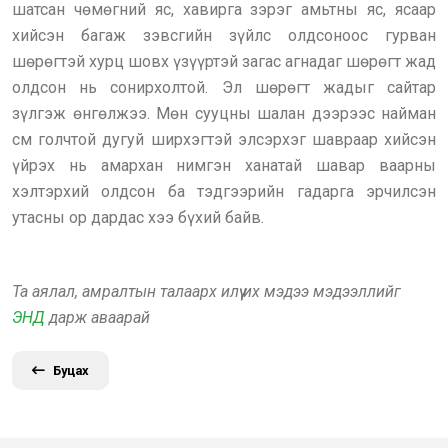
шатсан чөмөгний яс, хавирга зэрэг амьтны яс, ясаар
хийсэн багаж зэвсгийн зүйлс олдсоноос гурван
шөрөгтэй хурц шовх үзүүртэй загас агнадаг шөрөгт жад
олдсон нь сонирхолтой. Эл шөрөгт жадыг сайтар
зүлгэж өнгөлжээ. Мөн сууцны шалан дээрээс найман
см голчтой дугуй ширхэгтэй элсэрхэг шавраар хийсэн
үйрэх нь амархан нимгэн ханатай шавар ваарны
хэлтэрхий олдсон ба тэдгээрийн гадарга эрчилсэн
утасны ор дардас хээ бүхий байв.
Та аялал, амралтын талаарх илүү их мэдээ мэдээллийг
ЭНД
дарж аваарай
Буцах