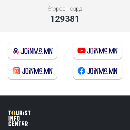
Өнгөрсөн сард
138965