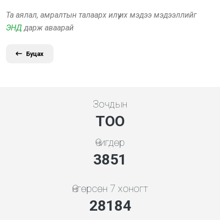
Та аялал, амралтын талаарх илүү их мэдээ мэдээллийг
ЭНД
дарж аваарай
Буцах
Зочдын
ТОО
Өчигдөр
4136
Өнгөрсөн 7 хоногт
30272