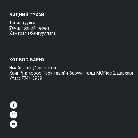
БИДНИЙ ТУХАЙ
Танилцуулга
Үйлчилгээний төрөл
Хамтрагч байгууллага
ХОЛБОО БАРИХ
Имэйл: info@joinme.mn
Хаяг: 5-р хороо Tedy төвийн баруун талд MOffice 2 давхарт
Утас: 7744 3939