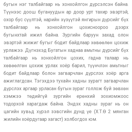
бугын нэг талбайгаар нь хонхойлгон дүрсэлсэн байна.
Түүнээс доош бугануудын ар доор урт тахир эвэртэй,
охор бус сүүлтэй, нарийн хүзүүтэй янгирын дүрсийг бүх
талбайгаар нь хонхойлгон цохисноороо дээрх
бугынхтай ижил байна. Зургийн баруун захад олон
эвэртэй жижиг бугыг бодит байдлаар хөвөөлөн цохиж
урлажээ. Дүгнэхэд Бугатын хаднаа амьтны дүрсийг бүх
талбайгаар нь хонхойлгон цохих, гадна талаар нь
хөвөөлгөн цохиж урлах хоёр барил, түүнчлэн амьтныг
бодит байдлаар болон загварчлан дүрслэх хоёр арга
ажиглагдсан. Тэгэхдээ тухайн хадны зурагт загварчлан
дүрслэх аргаар урласан бугын зураг голлож буй зөвхөн
хэмжээ төдийгүй зургийн ерөнхий зохиомжоос
тодорхой харагдаж байна. Эндэх хадны зураг нь он
цагийн хувьд хүрэл зэвсгийн дунд үе (Х.Т.Ө 2 мянган
жилийн хоёрдугаар хагаст) холбогдох юм.