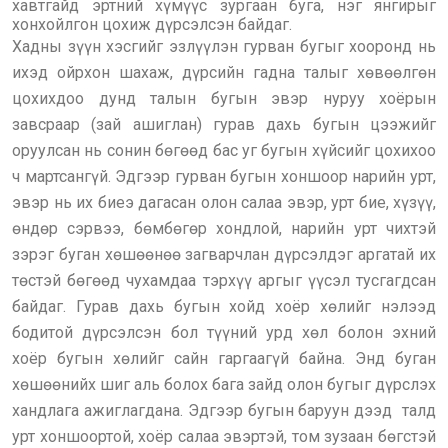
хавтгайд эртний хүмүүс зургаан буга, нэг янгирыг
хонхойлгон цохиж дүрсэлсэн байдаг.
Хадны зүүн хэсгийг эзлүүлэн гурван бугыг хооронд нь
ихэд ойрхон шахаж, дүрсийн гадна талыг хөвөөлгөн
цохихдоо дунд талын бугын эвэр нуруу хоёрын
завсраар (зай ашиглан) гурав дахь бугын цээжийг
оруулсан нь сонин бөгөөд бас уг бугын хүйсийг цохихоо
ч мартсангүй. Эдгээр гурван бугын хоншоор нарийн урт,
эвэр нь их биеэ дагасан олон салаа эвэр, урт бие, хүзүү,
өндөр сэрвээ, бөмбөгөр хондлой, нарийн урт чихтэй
зэрэг буган хөшөөнөө загварчлан дүрсэлдэг аргатай их
төстэй бөгөөд чухамдаа тэрхүү аргыг үүсэл тусгагдсан
байдаг. Гурав дахь бугын хойд хоёр хөлийг нэлээд
бодитой дүрсэлсэн бол түүний урд хөл болон эхний
хоёр бугын хөлийг сайн гаргаагүй байна. Энд буган
хөшөөнийх шиг аль болох бага зайд олон бугыг дүрслэх
хандлага ажиглагдана. Эдгээр бугын баруун дээд талд
урт хоншоортой, хоёр салаа эвэртэй, том зузаан бөгстэй