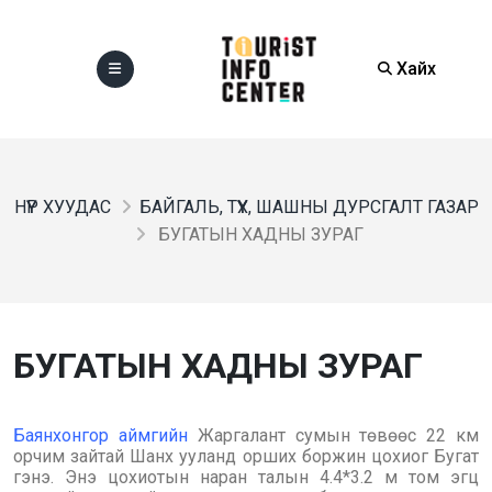
Хайх
НҮҮР ХУУДАС
БАЙГАЛЬ, ТҮҮХ, ШАШНЫ ДУРСГАЛТ ГАЗАР
БУГАТЫН ХАДНЫ ЗУРАГ
БУГАТЫН ХАДНЫ ЗУРАГ
Баянхонгор аймгийн
Жаргалант сумын төвөөс 22 км
орчим зайтай Шанх ууланд орших боржин цохиог Бугат
гэнэ. Энэ цохиотын наран талын 4.4*3.2 м том эгц